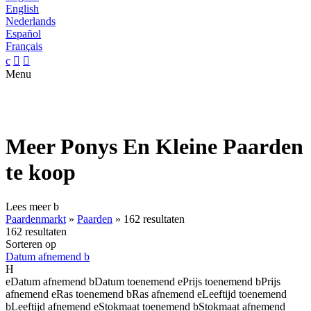
English
Nederlands
Español
Français
c


Menu
Meer Ponys En Kleine Paarden
te koop
Lees meer
b
Paardenmarkt
»
Paarden
»
162 resultaten
162 resultaten
Sorteren op
Datum afnemend
b
H
e
Datum afnemend
b
Datum toenemend
e
Prijs toenemend
b
Prijs
afnemend
e
Ras toenemend
b
Ras afnemend
e
Leeftijd toenemend
b
Leeftijd afnemend
e
Stokmaat toenemend
b
Stokmaat afnemend