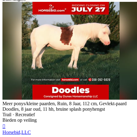
Meer ponys/kleine paarden, Ruin, 8 Jaar, 112 cm, Gevlekt-paard
Doodles, 8 jaar oud, 11 hh, bruine splash ponyhengst
Trail · Recreatief
Bieden op veiling

Horsebid,LLC