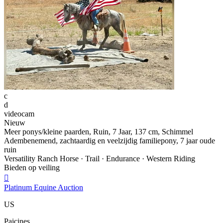
c
d
videocam
Nieuw
Meer ponys/kleine paarden, Ruin, 7 Jaar, 137 cm, Schimmel
Adembenemend, zachtaardig en veelzijdig familiepony, 7 jaar oude
ruin
Versatility Ranch Horse · Trail · Endurance · Western Riding
Bieden op veiling

Platinum Equine Auction
US
Paicines