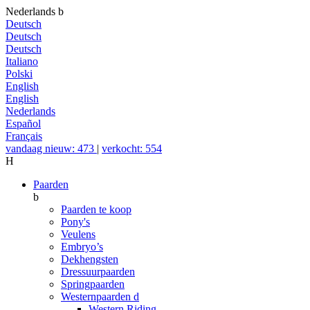
Nederlands
b
Deutsch
Deutsch
Deutsch
Italiano
Polski
English
English
Nederlands
Español
Français
vandaag nieuw: 473
|
verkocht: 554
H
Paarden
b
Paarden te koop
Pony's
Veulens
Embryo’s
Dekhengsten
Dressuurpaarden
Springpaarden
Westernpaarden
d
Western Riding