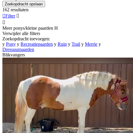
Zoekopdracht opslaan
162 resultaten

Filter


Meer ponys/kleine paarden
H
Verwijder alle filters
Zoekopdracht toevoegen:
y
Pony
y
Recreatiepaarden
y
Ruin
y
Trail
y
Merrie
y
Dressuurpaarden
Blikvangers