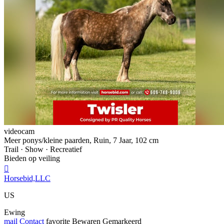
videocam
Meer ponys/kleine paarden, Ruin, 7 Jaar, 102 cm
Trail · Show · Recreatief
Bieden op veiling

Horsebid,LLC
US
Ewing
mail
Contact
favorite
Bewaren
Gemarkeerd