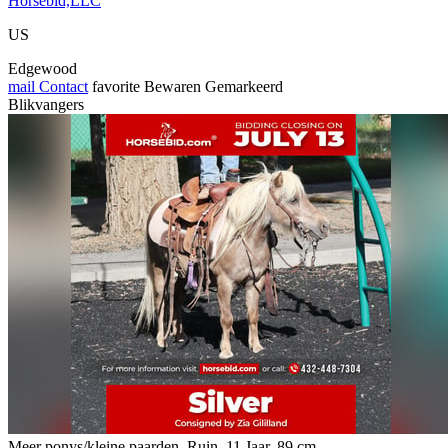
Horsebid,LLC
US
Edgewood
mail
Contact
favorite
Bewaren
Gemarkeerd
Blikvangers
Meer ponys/kleine paarden, Ruin, 11 Jaar, 89 cm