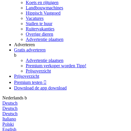
Koets en rijtuigen
Landbouwmachines
Hippisch Vastgoed
Vacatures
Stallen te huur
Ruitervakanties
Overige dieren
Advertentie plaatsen
Adverteren
Gratis adverteren
b
Advertentie plaatsen
Premium verkoper worden
Tipp!
Prijsoverzicht
Prijsoverzicht
Premium testen

Download de app
download
Nederlands
b
Deutsch
Deutsch
Deutsch
Italiano
Polski
English