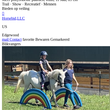
Trail · Show · Recreatief · Mennen
Bieden op veiling

Horsebid,LLC
US
Edgewood
mail
Contact
favorite
Bewaren
Gemarkeerd
Blikvangers