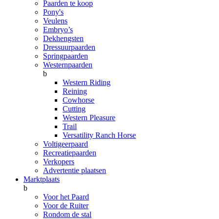
Paarden te koop
Pony's
Veulens
Embryo’s
Dekhengsten
Dressuurpaarden
Springpaarden
Westernpaarden
b
Western Riding
Reining
Cowhorse
Cutting
Western Pleasure
Trail
Versatility Ranch Horse
Voltigeerpaard
Recreatiepaarden
Verkopers
Advertentie plaatsen
Marktplaats
b
Voor het Paard
Voor de Ruiter
Rondom de stal