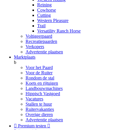
Reining
Cowhorse
Cutting
Western Pleasure
Trail
Versatility Ranch Horse
Voltigeerpaard
Recreatiepaarden
Verkopers
Advertentie plaatsen
Marktplaats
b
Voor het Paard
Voor de Ruiter
Rondom de stal
Koets en rijtuigen
Landbouwmachines
Hippisch Vastgoed
Vacatures
Stallen te huur
Ruitervakanties
Overige dieren
Advertentie plaatsen

Premium testen
