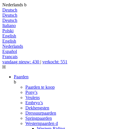
Nederlands
b
Deutsch
Deutsch
Deutsch
Italiano
Polski
English
English
Nederlands
Español
Français
vandaag nieuw: 430
|
verkocht: 551
H
Paarden
b
Paarden te koop
Pony's
Veulens
Embryo’s
Dekhengsten
Dressuurpaarden
Springpaarden
Westernpaarden
d
Western Riding