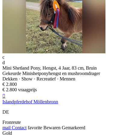
c
d
Mini Shetland Pony, Hengst, 4 Jaar, 83 cm, Bruin
Gekeurde Minishetponyhengst en mushroomdrager
Dekken · Show · Recreatief · Mennen
€ 2.800
€ 2.800 vraagprijs

Islandpferdehof Möllenbronn
DE
Fronreute
mail
Contact
favorite
Bewaren
Gemarkeerd
Gold