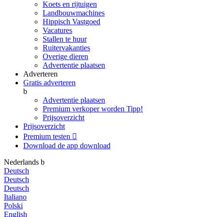
Koets en rijtuigen
Landbouwmachines
Hippisch Vastgoed
Vacatures
Stallen te huur
Ruitervakanties
Overige dieren
Advertentie plaatsen
Adverteren
Gratis adverteren
b
Advertentie plaatsen
Premium verkoper worden
Tipp!
Prijsoverzicht
Prijsoverzicht
Premium testen

Download de app
download
Nederlands
b
Deutsch
Deutsch
Deutsch
Italiano
Polski
English