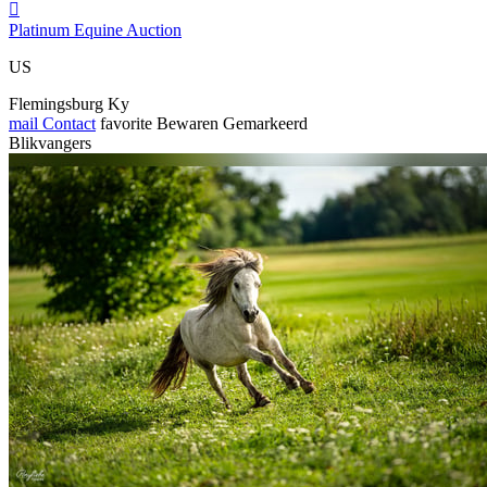

Platinum Equine Auction
US
Flemingsburg Ky
mail
Contact
favorite
Bewaren
Gemarkeerd
Blikvangers