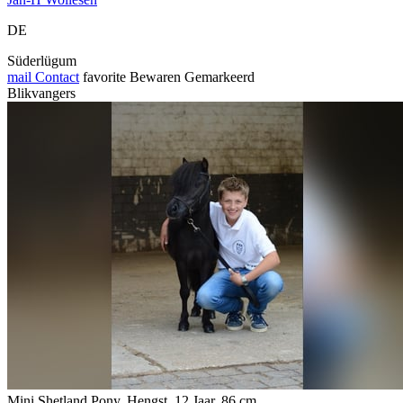
DE
Süderlügum
mail
Contact
favorite
Bewaren
Gemarkeerd
Blikvangers
Mini Shetland Pony, Hengst, 12 Jaar, 86 cm