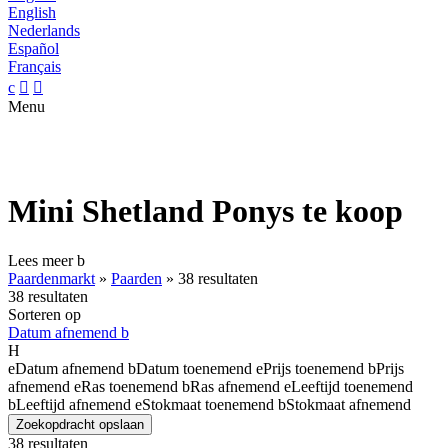
English
Nederlands
Español
Français
c


Menu
Mini Shetland Ponys te koop
Lees meer
b
Paardenmarkt
»
Paarden
»
38 resultaten
38 resultaten
Sorteren op
Datum afnemend
b
H
e
Datum afnemend
b
Datum toenemend
e
Prijs toenemend
b
Prijs
afnemend
e
Ras toenemend
b
Ras afnemend
e
Leeftijd toenemend
b
Leeftijd afnemend
e
Stokmaat toenemend
b
Stokmaat afnemend
Zoekopdracht opslaan
38 resultaten