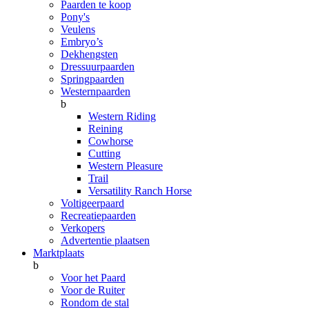
Paarden te koop
Pony's
Veulens
Embryo’s
Dekhengsten
Dressuurpaarden
Springpaarden
Westernpaarden
b
Western Riding
Reining
Cowhorse
Cutting
Western Pleasure
Trail
Versatility Ranch Horse
Voltigeerpaard
Recreatiepaarden
Verkopers
Advertentie plaatsen
Marktplaats
b
Voor het Paard
Voor de Ruiter
Rondom de stal