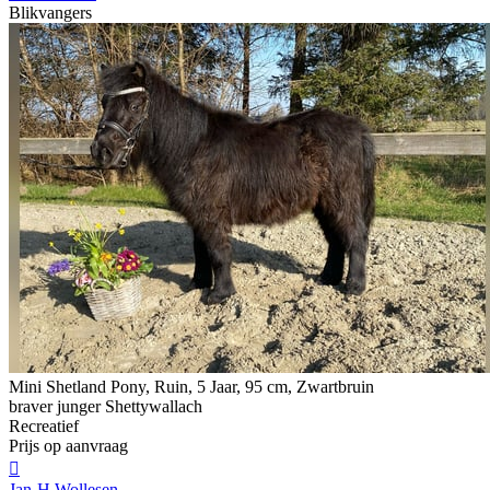
Blikvangers
Mini Shetland Pony, Ruin, 5 Jaar, 95 cm, Zwartbruin
braver junger Shettywallach
Recreatief
Prijs op aanvraag

Jan-H Wollesen