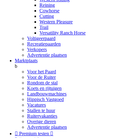
Reining
Cowhorse
Cutting
Western Pleasure
Trail
Versatility Ranch Horse
Voltigeerpaard
Recreatiepaarden
Verkopers
Advertentie plaatsen
Marktplaats
b
Voor het Paard
Voor de Ruiter
Rondom de stal
Koets en rijtuigen
Landbouwmachines
Hippisch Vastgoed
Vacatures
Stallen te huur
Ruitervakanties
Overige dieren
Advertentie plaatsen

Premium testen
