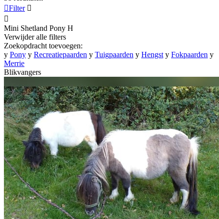

Filter


Mini Shetland Pony
H
Verwijder alle filters
Zoekopdracht toevoegen:
y
Pony
y
Recreatiepaarden
y
Tuigpaarden
y
Hengst
y
Fokpaarden
y
Merrie
Blikvangers