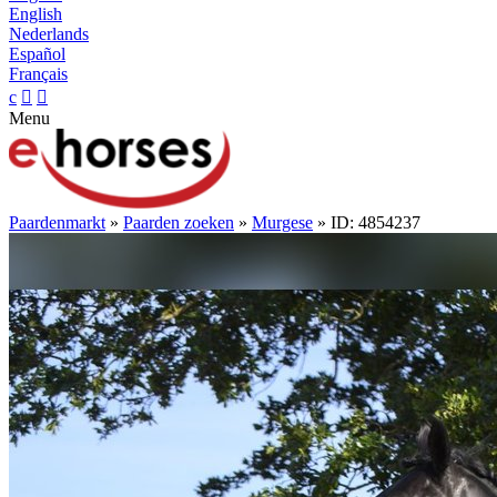
English
Nederlands
Español
Français
c


Menu
Paardenmarkt
»
Paarden zoeken
»
Murgese
» ID: 4854237