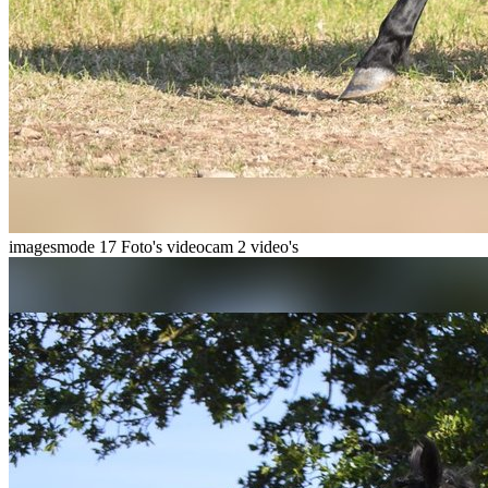
imagesmode
17 Foto's
videocam
2 video's