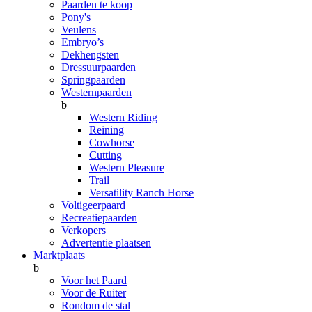
Paarden te koop
Pony's
Veulens
Embryo’s
Dekhengsten
Dressuurpaarden
Springpaarden
Westernpaarden
b
Western Riding
Reining
Cowhorse
Cutting
Western Pleasure
Trail
Versatility Ranch Horse
Voltigeerpaard
Recreatiepaarden
Verkopers
Advertentie plaatsen
Marktplaats
b
Voor het Paard
Voor de Ruiter
Rondom de stal