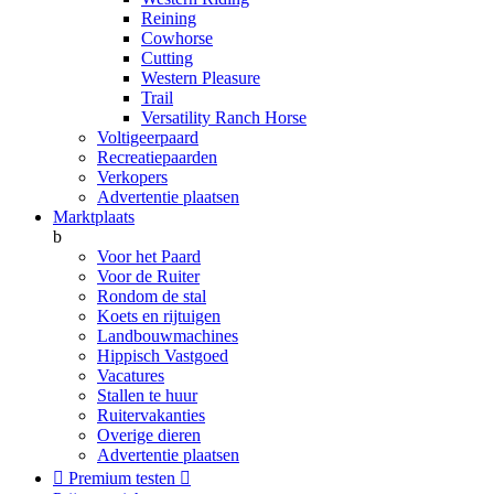
Reining
Cowhorse
Cutting
Western Pleasure
Trail
Versatility Ranch Horse
Voltigeerpaard
Recreatiepaarden
Verkopers
Advertentie plaatsen
Marktplaats
b
Voor het Paard
Voor de Ruiter
Rondom de stal
Koets en rijtuigen
Landbouwmachines
Hippisch Vastgoed
Vacatures
Stallen te huur
Ruitervakanties
Overige dieren
Advertentie plaatsen

Premium testen
