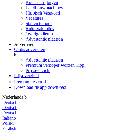
Koets en rijtuigen
Landbouwmachines
Hippisch Vastgoed
Vacatures
Stallen te huur
Ruitervakanties
Overige dieren
Advertentie plaatsen
Adverteren
Gratis adverteren
b
Advertentie plaatsen
Premium verkoper worden
Tipp!
Prijsoverzicht
Prijsoverzicht
Premium testen

Download de app
download
Nederlands
b
Deutsch
Deutsch
Deutsch
Italiano
Polski
English