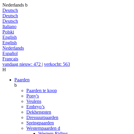
Nederlands
b
Deutsch
Deutsch
Deutsch
Italiano
Polski
English
English
Nederlands
Español
Français
vandaag nieuw: 472
|
verkocht: 563
H
Paarden
b
Paarden te koop
Pony's
Veulens
Embryo’s
Dekhengsten
Dressuurpaarden
Springpaarden
Westernpaarden
d
Western Riding