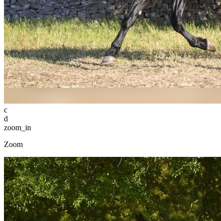
c
d
zoom_in
Zoom