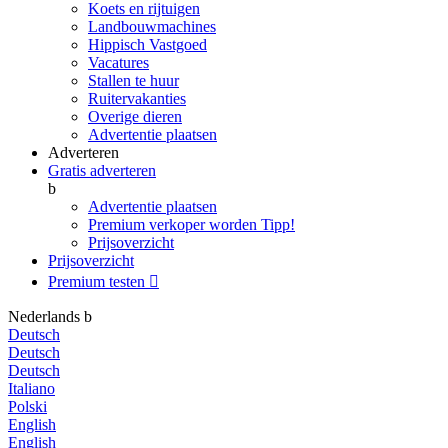
Koets en rijtuigen
Landbouwmachines
Hippisch Vastgoed
Vacatures
Stallen te huur
Ruitervakanties
Overige dieren
Advertentie plaatsen
Adverteren
Gratis adverteren
b
Advertentie plaatsen
Premium verkoper worden
Tipp!
Prijsoverzicht
Prijsoverzicht
Premium testen

Nederlands
b
Deutsch
Deutsch
Deutsch
Italiano
Polski
English
English