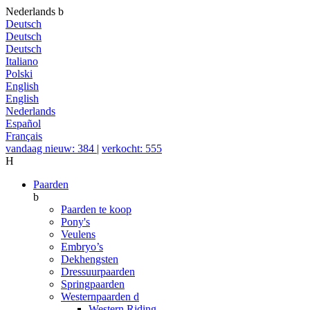
Nederlands
b
Deutsch
Deutsch
Deutsch
Italiano
Polski
English
English
Nederlands
Español
Français
vandaag nieuw: 384
|
verkocht: 555
H
Paarden
b
Paarden te koop
Pony's
Veulens
Embryo’s
Dekhengsten
Dressuurpaarden
Springpaarden
Westernpaarden
d
Western Riding