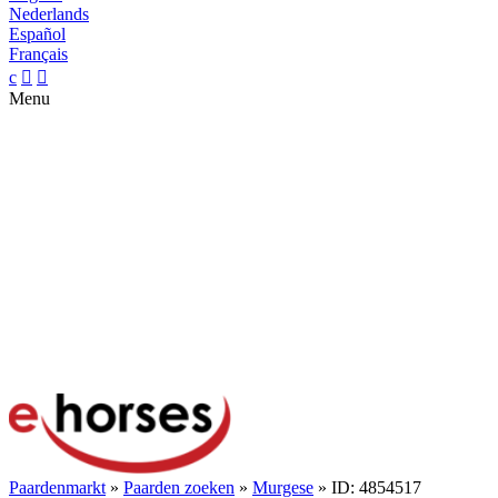
Nederlands
Español
Français
c


Menu
Paardenmarkt
»
Paarden zoeken
»
Murgese
» ID: 4854517