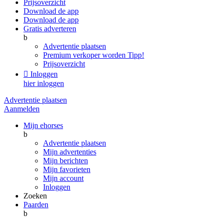
Prijsoverzicht
Download de app
Download de app
Gratis adverteren
b
Advertentie plaatsen
Premium verkoper worden
Tipp!
Prijsoverzicht

Inloggen
hier inloggen
Advertentie plaatsen
Aanmelden
Mijn ehorses
b
Advertentie plaatsen
Mijn advertenties
Mijn berichten
Mijn favorieten
Mijn account
Inloggen
Zoeken
Paarden
b