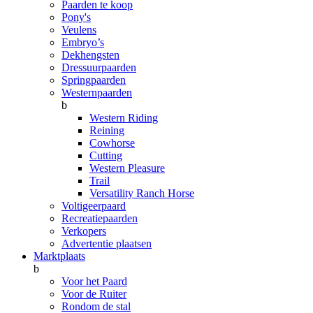
Paarden te koop
Pony's
Veulens
Embryo’s
Dekhengsten
Dressuurpaarden
Springpaarden
Westernpaarden
b
Western Riding
Reining
Cowhorse
Cutting
Western Pleasure
Trail
Versatility Ranch Horse
Voltigeerpaard
Recreatiepaarden
Verkopers
Advertentie plaatsen
Marktplaats
b
Voor het Paard
Voor de Ruiter
Rondom de stal