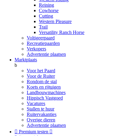
Reining
Cowhorse
Cutting
Western Pleasure
Trail
Versatility Ranch Horse
Voltigeerpaard
Recreatiepaarden
Verkopers
Advertentie plaatsen
Marktplaats
b
Voor het Paard
Voor de Ruiter
Rondom de stal
Koets en rijtuigen
Landbouwmachines
Hippisch Vastgoed
Vacatures
Stallen te huur
Ruitervakanties
Overige dieren
Advertentie plaatsen

Premium testen
