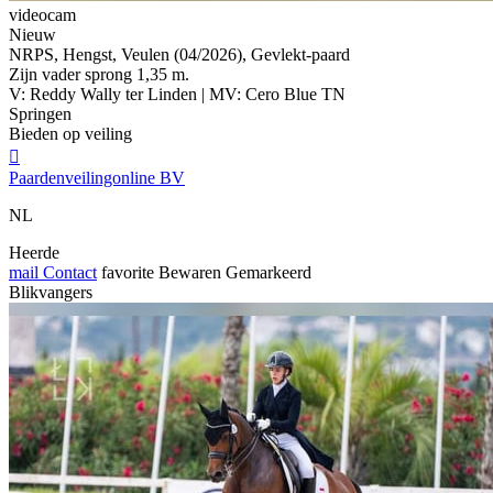
videocam
Nieuw
NRPS, Hengst, Veulen (04/2026), Gevlekt-paard
Zijn vader sprong 1,35 m.
V: Reddy Wally ter Linden | MV: Cero Blue TN
Springen
Bieden op veiling

Paardenveilingonline BV
NL
Heerde
mail
Contact
favorite
Bewaren
Gemarkeerd
Blikvangers