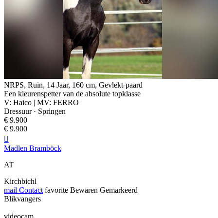
NRPS, Ruin, 14 Jaar, 160 cm, Gevlekt-paard
Een kleurenspetter van de absolute topklasse
V: Haico | MV: FERRO
Dressuur · Springen
€ 9.900
€ 9.900

Madlen Bramböck
AT
Kirchbichl
mail
Contact
favorite
Bewaren
Gemarkeerd
Blikvangers