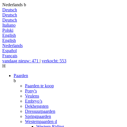
Nederlands
b
Deutsch
Deutsch
Deutsch
Italiano
Polski
English
English
Nederlands
Español
Français
vandaag nieuw: 471
|
verkocht: 553
H
Paarden
b
Paarden te koop
Pony's
Veulens
Embryo’s
Dekhengsten
Dressuurpaarden
Springpaarden
Westernpaarden
d
Western Riding