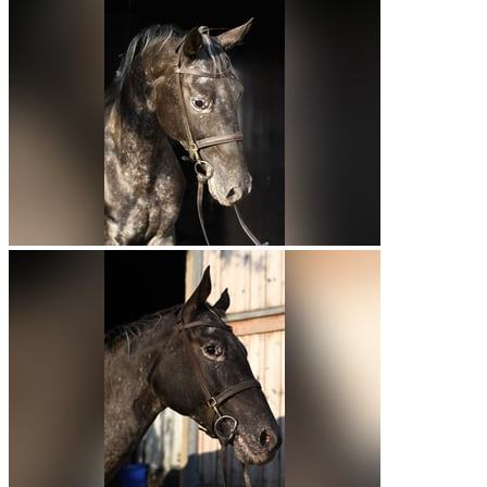
c
d
videocam
NRPS, Hengst, Veulen (05/2026), 148 cm, Bruin
Zeer interessant gefokt hengstveulen voor de (spring)ponysport
V: CAPPUCCINO van de Paemel | MV: Rex the Robber
Springen · Fokken
€ 2.500
€ 2.500

Wilschut Stables BV
NL
Otterlo
mail
Contact
favorite
Bewaren
Gemarkeerd