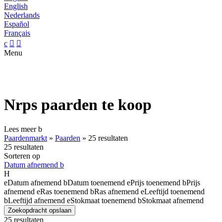
English
Nederlands
Español
Français
c


Menu
Nrps paarden te koop
Lees meer
b
Paardenmarkt
»
Paarden
»
25 resultaten
25 resultaten
Sorteren op
Datum afnemend
b
H
e
Datum afnemend
b
Datum toenemend
e
Prijs toenemend
b
Prijs
afnemend
e
Ras toenemend
b
Ras afnemend
e
Leeftijd toenemend
b
Leeftijd afnemend
e
Stokmaat toenemend
b
Stokmaat afnemend
Zoekopdracht opslaan
25 resultaten