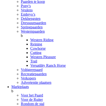
Paarden te koop
Pony's
Veulens
Embryo’s
Dekhengsten
Dressuurpaarden
Springpaarden
Westernpaarden
b
Western Riding
Reining
Cowhorse
Cutting
Western Pleasure
Trail
Versatility Ranch Horse
Voltigeerpaard
Recreatiepaarden
Verkopers
Advertentie plaatsen
Marktplaats
b
Voor het Paard
Voor de Ruiter
Rondom de stal