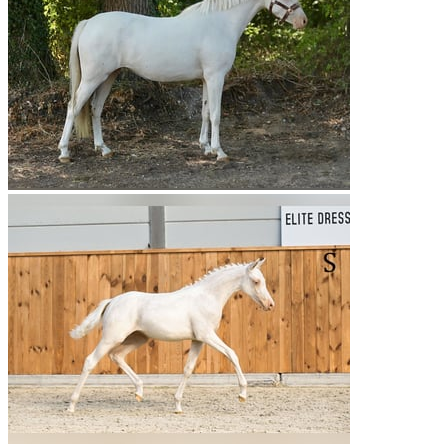
thuis
V: CASANDRO jvr | MV: Palousa Convenance
Dressuur · Recreatief
€ 17.500
€ 17.500

Niclas Jaeggle
DE
Geilenkirchen
mail
Contact
favorite
Bewaren
Gemarkeerd
Gold