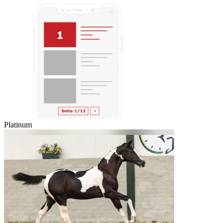
Wilschut Stables BV
NL
Otterlo
mail
Contact
favorite
Bewaren
Gemarkeerd
g
h
Pagina-1-advertenties
Met deze optie wordt je advertentie ook getoond op de 1e pagina
van de zoekresultaten. Je advertentie zal boven de normale
zoekresultaten staan.
Geïnteresseerden kunnen ook direct meer informatie zien. Dit
verhoogt het aantal potentiële kopers aanzienlijk.