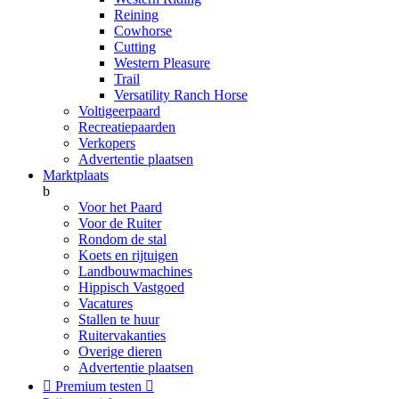
Reining
Cowhorse
Cutting
Western Pleasure
Trail
Versatility Ranch Horse
Voltigeerpaard
Recreatiepaarden
Verkopers
Advertentie plaatsen
Marktplaats
b
Voor het Paard
Voor de Ruiter
Rondom de stal
Koets en rijtuigen
Landbouwmachines
Hippisch Vastgoed
Vacatures
Stallen te huur
Ruitervakanties
Overige dieren
Advertentie plaatsen

Premium testen
