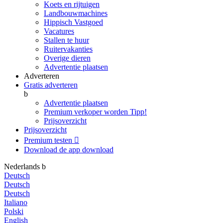
Koets en rijtuigen
Landbouwmachines
Hippisch Vastgoed
Vacatures
Stallen te huur
Ruitervakanties
Overige dieren
Advertentie plaatsen
Adverteren
Gratis adverteren
b
Advertentie plaatsen
Premium verkoper worden
Tipp!
Prijsoverzicht
Prijsoverzicht
Premium testen

Download de app
download
Nederlands
b
Deutsch
Deutsch
Deutsch
Italiano
Polski
English