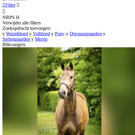

Filter


NRPS
H
Verwijder alle filters
Zoekopdracht toevoegen:
y
Warmbloed
y
Volbloed
y
Pony
y
Dressuurpaarden
y
Springpaarden
y
Merrie
Blikvangers