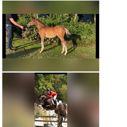
mail
Contact
favorite
Bewaren
Gemarkeerd
Platinum