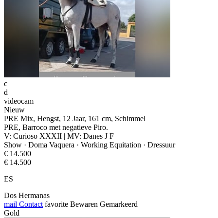
c
d
videocam
Nieuw
PRE Mix, Hengst, 12 Jaar, 161 cm, Schimmel
PRE, Barroco met negatieve Piro.
V: Curioso XXXII | MV: Danes J F
Show · Doma Vaquera · Working Equitation · Dressuur
€ 14.500
€ 14.500
ES
Dos Hermanas
mail
Contact
favorite
Bewaren
Gemarkeerd
Gold