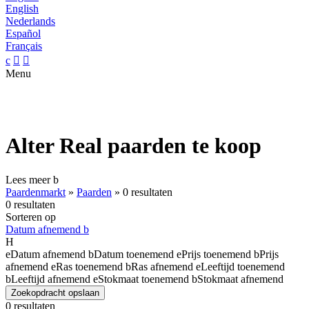
English
Nederlands
Español
Français
c


Menu
Alter Real paarden te koop
Lees meer
b
Paardenmarkt
»
Paarden
»
0 resultaten
0 resultaten
Sorteren op
Datum afnemend
b
H
e
Datum afnemend
b
Datum toenemend
e
Prijs toenemend
b
Prijs
afnemend
e
Ras toenemend
b
Ras afnemend
e
Leeftijd toenemend
b
Leeftijd afnemend
e
Stokmaat toenemend
b
Stokmaat afnemend
Zoekopdracht opslaan
0 resultaten