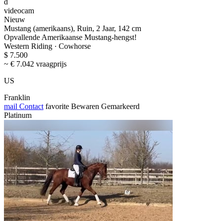
d
videocam
Nieuw
Mustang (amerikaans), Ruin, 2 Jaar, 142 cm
Opvallende Amerikaanse Mustang-hengst!
Western Riding · Cowhorse
$ 7.500
~ € 7.042 vraagprijs
US
Franklin
mail
Contact
favorite
Bewaren
Gemarkeerd
Platinum