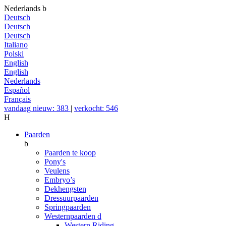
Nederlands
b
Deutsch
Deutsch
Deutsch
Italiano
Polski
English
English
Nederlands
Español
Français
vandaag nieuw: 383
|
verkocht: 546
H
Paarden
b
Paarden te koop
Pony's
Veulens
Embryo’s
Dekhengsten
Dressuurpaarden
Springpaarden
Westernpaarden
d
Western Riding