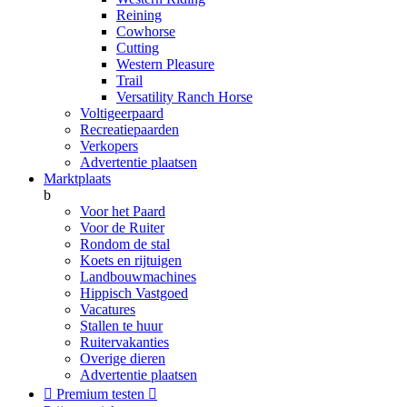
Reining
Cowhorse
Cutting
Western Pleasure
Trail
Versatility Ranch Horse
Voltigeerpaard
Recreatiepaarden
Verkopers
Advertentie plaatsen
Marktplaats
b
Voor het Paard
Voor de Ruiter
Rondom de stal
Koets en rijtuigen
Landbouwmachines
Hippisch Vastgoed
Vacatures
Stallen te huur
Ruitervakanties
Overige dieren
Advertentie plaatsen

Premium testen
