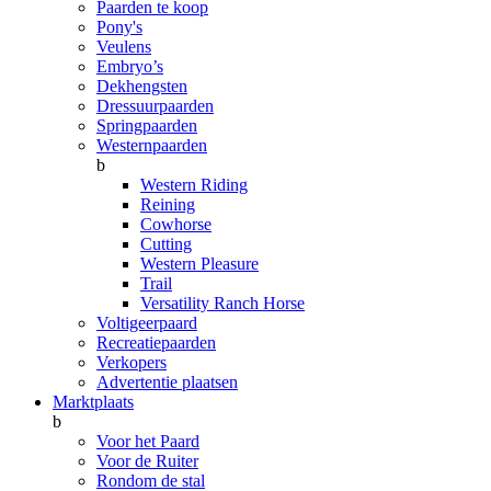
Paarden te koop
Pony's
Veulens
Embryo’s
Dekhengsten
Dressuurpaarden
Springpaarden
Westernpaarden
b
Western Riding
Reining
Cowhorse
Cutting
Western Pleasure
Trail
Versatility Ranch Horse
Voltigeerpaard
Recreatiepaarden
Verkopers
Advertentie plaatsen
Marktplaats
b
Voor het Paard
Voor de Ruiter
Rondom de stal