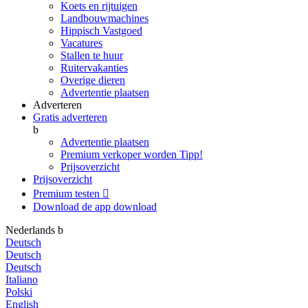
Koets en rijtuigen
Landbouwmachines
Hippisch Vastgoed
Vacatures
Stallen te huur
Ruitervakanties
Overige dieren
Advertentie plaatsen
Adverteren
Gratis adverteren
b
Advertentie plaatsen
Premium verkoper worden
Tipp!
Prijsoverzicht
Prijsoverzicht
Premium testen

Download de app
download
Nederlands
b
Deutsch
Deutsch
Deutsch
Italiano
Polski
English