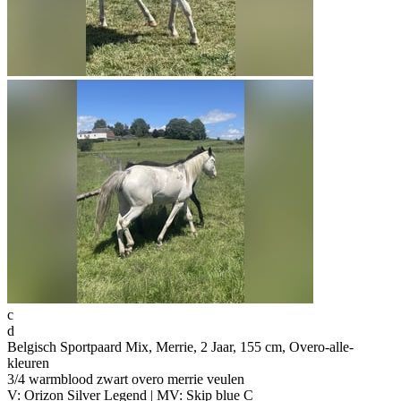
c
d
Belgisch Sportpaard Mix, Merrie, 2 Jaar, 155 cm, Overo-alle-
kleuren
3/4 warmblood zwart overo merrie veulen
V: Orizon Silver Legend | MV: Skip blue C