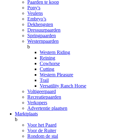
Paarden te koop
Pony's
Veulens
Embryo’s
Dekhengsten
Dressuurpaarden
Springpaarden
Westernpaarden
b
Western Riding
Reining
Cowhorse
Cutting
Western Pleasure
Trail
Versatility Ranch Horse
Voltigeerpaard
Recreatiepaarden
Verkopers
Advertentie plaatsen
Marktplaats
b
Voor het Paard
Voor de Ruiter
Rondom de stal