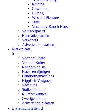
Reining
Cowhorse
Cutting
Western Pleasure
Trail
Versatility Ranch Horse
Voltigeerpaard
Recreatiepaarden
Verkopers
Advertentie plaatsen
Marktplaats
b
Voor het Paard
Voor de Ruiter
Rondom de stal
Koets en rijtuigen
Landbouwmachines
Hippisch Vastgoed
Vacatures
Stallen te huur
Ruitervakanties
Overige dieren
Advertentie plaatsen

Premium testen
