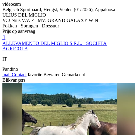
videocam
Belgisch Sportpaard, Hengst, Veulen (01/2026), Appaloosa
ULIUS DEL MIGLIO
V: J-Nius V.V. Z | MV: GRAND GALAXY WIN
Fokken · Springen · Dressuur
Prijs op aanvraag

ALLEVAMENTO DEL MIGLIO S.R.L. - SOCIETA
AGRICOLA
IT
Pandino
mail
Contact
favorite
Bewaren
Gemarkeerd
Blikvangers