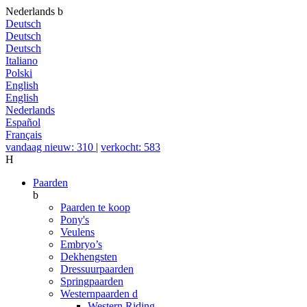
Nederlands
b
Deutsch
Deutsch
Deutsch
Italiano
Polski
English
English
Nederlands
Español
Français
vandaag nieuw: 310
|
verkocht: 583
H
Paarden
b
Paarden te koop
Pony's
Veulens
Embryo’s
Dekhengsten
Dressuurpaarden
Springpaarden
Westernpaarden
d
Western Riding