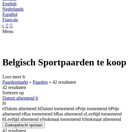
English
Nederlands
Español
Français
c


Menu
Belgisch Sportpaarden te koop
Lees meer
b
Paardenmarkt
»
Paarden
»
42 resultaten
42 resultaten
Sorteren op
Datum afnemend
b
H
e
Datum afnemend
b
Datum toenemend
e
Prijs toenemend
b
Prijs
afnemend
e
Ras toenemend
b
Ras afnemend
e
Leeftijd toenemend
b
Leeftijd afnemend
e
Stokmaat toenemend
b
Stokmaat afnemend
Zoekopdracht opslaan
42 resultaten