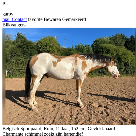
PL
garby
mail
Contact
favorite
Bewaren
Gemarkeerd
Blikvangers
Belgisch Sportpaard, Ruin, 11 Jaar, 152 cm, Gevlekt-paard
Charmante schimmel zoekt zijn hartendief