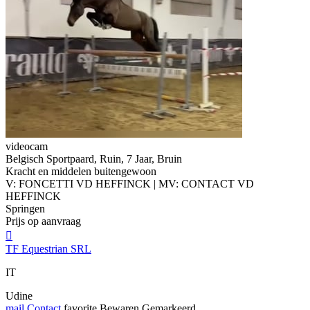
videocam
Belgisch Sportpaard, Ruin, 7 Jaar, Bruin
Kracht en middelen buitengewoon
V: FONCETTI VD HEFFINCK | MV: CONTACT VD
HEFFINCK
Springen
Prijs op aanvraag

TF Equestrian SRL
IT
Udine
mail
Contact
favorite
Bewaren
Gemarkeerd