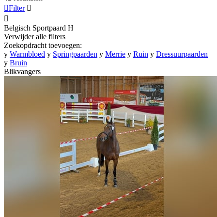

Filter


Belgisch Sportpaard
H
Verwijder alle filters
Zoekopdracht toevoegen:
y
Warmbloed
y
Springpaarden
y
Merrie
y
Ruin
y
Dressuurpaarden
y
Bruin
Blikvangers