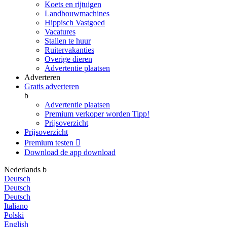
Koets en rijtuigen
Landbouwmachines
Hippisch Vastgoed
Vacatures
Stallen te huur
Ruitervakanties
Overige dieren
Advertentie plaatsen
Adverteren
Gratis adverteren
b
Advertentie plaatsen
Premium verkoper worden
Tipp!
Prijsoverzicht
Prijsoverzicht
Premium testen

Download de app
download
Nederlands
b
Deutsch
Deutsch
Deutsch
Italiano
Polski
English