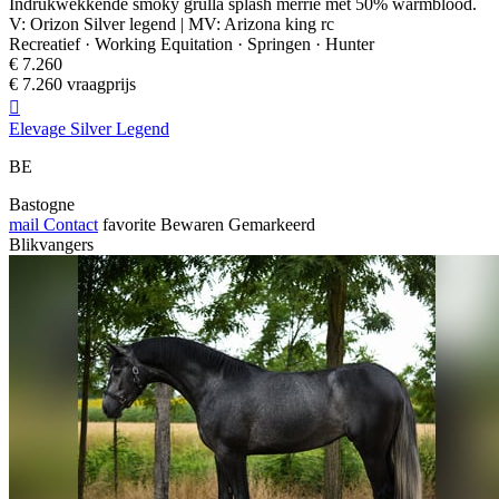
Indrukwekkende smoky grulla splash merrie met 50% warmblood.
V: Orizon Silver legend | MV: Arizona king rc
Recreatief · Working Equitation · Springen · Hunter
€ 7.260
€ 7.260 vraagprijs

Elevage Silver Legend
BE
Bastogne
mail
Contact
favorite
Bewaren
Gemarkeerd
Blikvangers