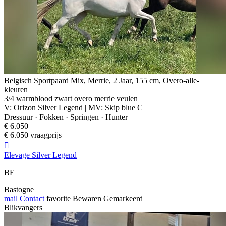
Belgisch Sportpaard Mix, Merrie, 2 Jaar, 155 cm, Overo-alle-
kleuren
3/4 warmblood zwart overo merrie veulen
V: Orizon Silver Legend | MV: Skip blue C
Dressuur · Fokken · Springen · Hunter
€ 6.050
€ 6.050 vraagprijs

Elevage Silver Legend
BE
Bastogne
mail
Contact
favorite
Bewaren
Gemarkeerd
Blikvangers