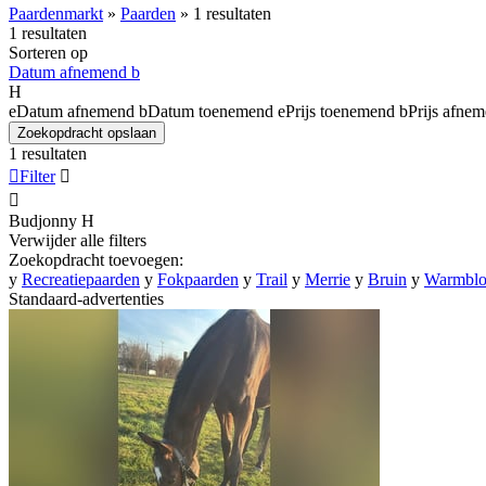
Paardenmarkt
»
Paarden
»
1 resultaten
1 resultaten
Sorteren op
Datum afnemend
b
H
e
Datum afnemend
b
Datum toenemend
e
Prijs toenemend
b
Prijs afne
Zoekopdracht opslaan
1 resultaten

Filter


Budjonny
H
Verwijder alle filters
Zoekopdracht toevoegen:
y
Recreatiepaarden
y
Fokpaarden
y
Trail
y
Merrie
y
Bruin
y
Warmblo
Standaard-advertenties