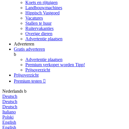
Koets en rijtuigen
Landbouwmachines
Hippisch Vastgoed
Vacatures
Stallen te huur
Ruitervakanties
Overige dieren
Advertentie plaatsen
Adverteren
Gratis adverteren
b
Advertentie plaatsen
Premium verkoper worden
Tipp!
Prijsoverzicht
Prijsoverzicht
Premium testen

Nederlands
b
Deutsch
Deutsch
Deutsch
Italiano
Polski
English
English