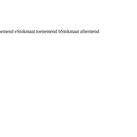
fnemend
e
Stokmaat toenemend
b
Stokmaat afnemend