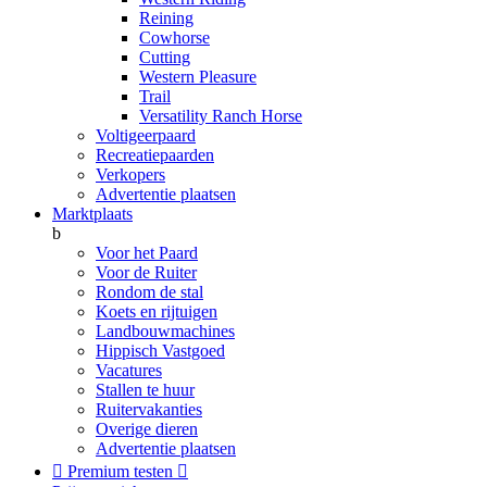
Reining
Cowhorse
Cutting
Western Pleasure
Trail
Versatility Ranch Horse
Voltigeerpaard
Recreatiepaarden
Verkopers
Advertentie plaatsen
Marktplaats
b
Voor het Paard
Voor de Ruiter
Rondom de stal
Koets en rijtuigen
Landbouwmachines
Hippisch Vastgoed
Vacatures
Stallen te huur
Ruitervakanties
Overige dieren
Advertentie plaatsen

Premium testen
