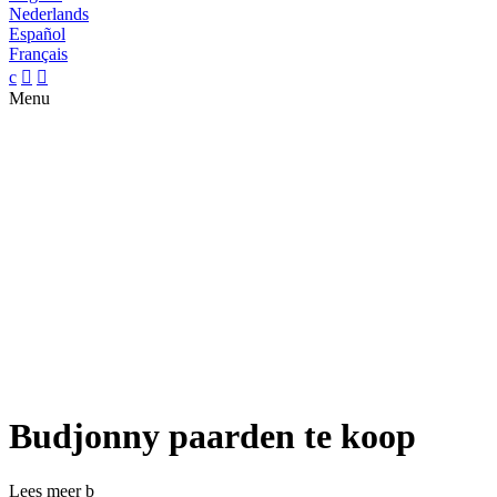
Nederlands
Español
Français
c


Menu
Budjonny paarden te koop
Lees meer
b