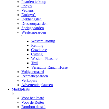
Paarden te koop
Pony's
Veulens
Embryo’s
Dekhengsten
Dressuurpaarden
Springpaarden
Westernpaarden
b
Western Riding
Reining
Cowhorse
Cutting
Western Pleasure
Trail
Versatility Ranch Horse
Voltigeerpaard
Recreatiepaarden
Verkopers
Advertentie plaatsen
Marktplaats
b
Voor het Paard
Voor de Ruiter
Rondom de stal