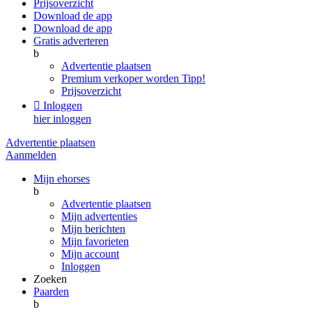
Prijsoverzicht
Download de app
Download de app
Gratis adverteren
b
Advertentie plaatsen
Premium verkoper worden
Tipp!
Prijsoverzicht

Inloggen
hier inloggen
Advertentie plaatsen
Aanmelden
Mijn ehorses
b
Advertentie plaatsen
Mijn advertenties
Mijn berichten
Mijn favorieten
Mijn account
Inloggen
Zoeken
Paarden
b