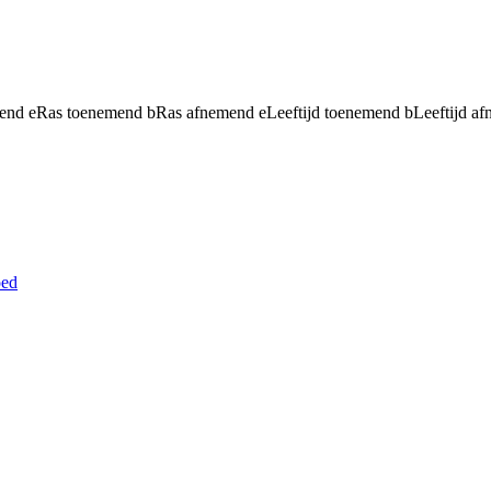
mend
e
Ras toenemend
b
Ras afnemend
e
Leeftijd toenemend
b
Leeftijd a
ed