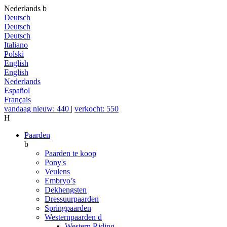
Nederlands
b
Deutsch
Deutsch
Deutsch
Italiano
Polski
English
English
Nederlands
Español
Français
vandaag nieuw: 440
|
verkocht: 550
H
Paarden
b
Paarden te koop
Pony's
Veulens
Embryo’s
Dekhengsten
Dressuurpaarden
Springpaarden
Westernpaarden
d
Western Riding