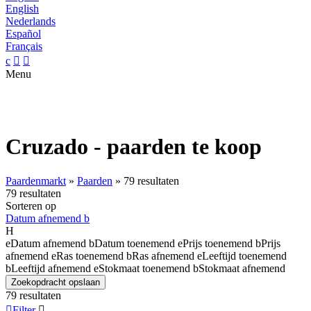
English
Nederlands
Español
Français
c


Menu
Cruzado - paarden te koop
Paardenmarkt
»
Paarden
»
79 resultaten
79 resultaten
Sorteren op
Datum afnemend
b
H
e
Datum afnemend
b
Datum toenemend
e
Prijs toenemend
b
Prijs
afnemend
e
Ras toenemend
b
Ras afnemend
e
Leeftijd toenemend
b
Leeftijd afnemend
e
Stokmaat toenemend
b
Stokmaat afnemend
Zoekopdracht opslaan
79 resultaten

Filter
