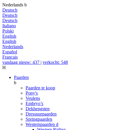
Nederlands
b
Deutsch
Deutsch
Deutsch
Italiano
Polski
English
English
Nederlands
Español
Français
vandaag nieuw: 437
|
verkocht: 548
H
Paarden
b
Paarden te koop
Pony's
Veulens
Embryo’s
Dekhengsten
Dressuurpaarden
Springpaarden
Westernpaarden
d
Western Riding