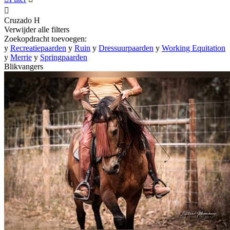

Cruzado
H
Verwijder alle filters
Zoekopdracht toevoegen:
y
Recreatiepaarden
y
Ruin
y
Dressuurpaarden
y
Working Equitation
y
Merrie
y
Springpaarden
Blikvangers