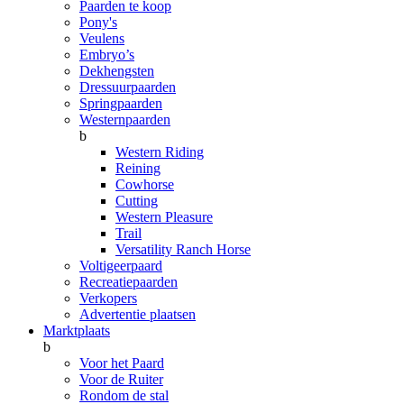
Paarden te koop
Pony's
Veulens
Embryo’s
Dekhengsten
Dressuurpaarden
Springpaarden
Westernpaarden
b
Western Riding
Reining
Cowhorse
Cutting
Western Pleasure
Trail
Versatility Ranch Horse
Voltigeerpaard
Recreatiepaarden
Verkopers
Advertentie plaatsen
Marktplaats
b
Voor het Paard
Voor de Ruiter
Rondom de stal