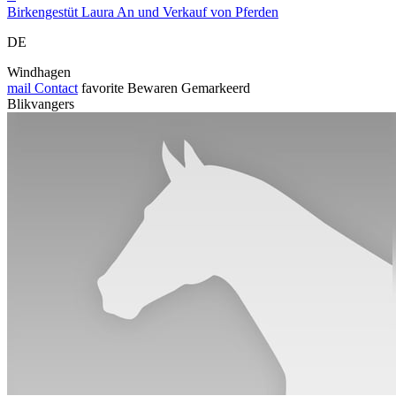
Birkengestüt Laura An und Verkauf von Pferden
DE
Windhagen
mail
Contact
favorite
Bewaren
Gemarkeerd
Blikvangers