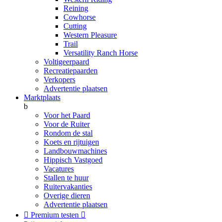
Reining
Cowhorse
Cutting
Western Pleasure
Trail
Versatility Ranch Horse
Voltigeerpaard
Recreatiepaarden
Verkopers
Advertentie plaatsen
Marktplaats
b
Voor het Paard
Voor de Ruiter
Rondom de stal
Koets en rijtuigen
Landbouwmachines
Hippisch Vastgoed
Vacatures
Stallen te huur
Ruitervakanties
Overige dieren
Advertentie plaatsen

Premium testen
