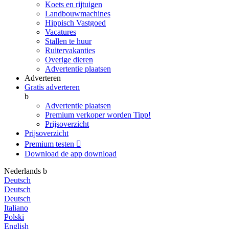
Koets en rijtuigen
Landbouwmachines
Hippisch Vastgoed
Vacatures
Stallen te huur
Ruitervakanties
Overige dieren
Advertentie plaatsen
Adverteren
Gratis adverteren
b
Advertentie plaatsen
Premium verkoper worden
Tipp!
Prijsoverzicht
Prijsoverzicht
Premium testen

Download de app
download
Nederlands
b
Deutsch
Deutsch
Deutsch
Italiano
Polski
English