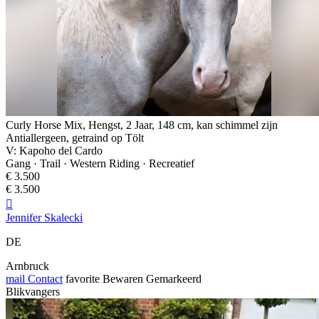
Curly Horse Mix, Hengst, 2 Jaar, 148 cm, kan schimmel zijn
Antiallergeen, getraind op Tölt
V: Kapoho del Cardo
Gang · Trail · Western Riding · Recreatief
€ 3.500
€ 3.500

Jennifer Skalecki
DE
Arnbruck
mail
Contact
favorite
Bewaren
Gemarkeerd
Blikvangers