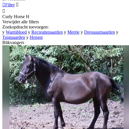

Filter


Curly Horse
H
Verwijder alle filters
Zoekopdracht toevoegen:
y
Warmbloed
y
Recreatiepaarden
y
Merrie
y
Dressuurpaarden
y
Tuigpaarden
y
Hengst
Blikvangers