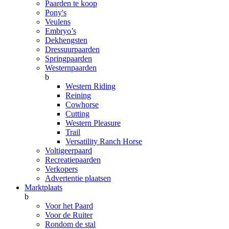
Paarden te koop
Pony's
Veulens
Embryo’s
Dekhengsten
Dressuurpaarden
Springpaarden
Westernpaarden
b
Western Riding
Reining
Cowhorse
Cutting
Western Pleasure
Trail
Versatility Ranch Horse
Voltigeerpaard
Recreatiepaarden
Verkopers
Advertentie plaatsen
Marktplaats
b
Voor het Paard
Voor de Ruiter
Rondom de stal