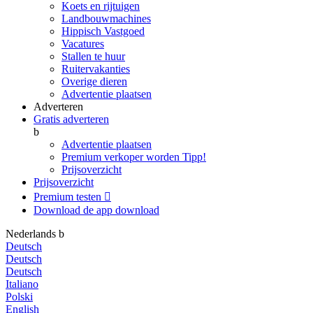
Koets en rijtuigen
Landbouwmachines
Hippisch Vastgoed
Vacatures
Stallen te huur
Ruitervakanties
Overige dieren
Advertentie plaatsen
Adverteren
Gratis adverteren
b
Advertentie plaatsen
Premium verkoper worden
Tipp!
Prijsoverzicht
Prijsoverzicht
Premium testen

Download de app
download
Nederlands
b
Deutsch
Deutsch
Deutsch
Italiano
Polski
English