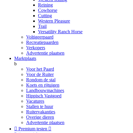
Reining
Cowhorse
Cutting
Western Pleasure
Trail
Versatility Ranch Horse
Voltigeerpaard
Recreatiepaarden
Verkopers
Advertentie plaatsen
Marktplaats
b
Voor het Paard
Voor de Ruiter
Rondom de stal
Koets en rijtuigen
Landbouwmachines
Hippisch Vastgoed
Vacatures
Stallen te huur
Ruitervakanties
Overige dieren
Advertentie plaatsen

Premium testen
