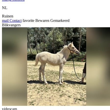
NL
Ruinen
mail
Contact
favorite
Bewaren
Gemarkeerd
Blikvangers
videocam