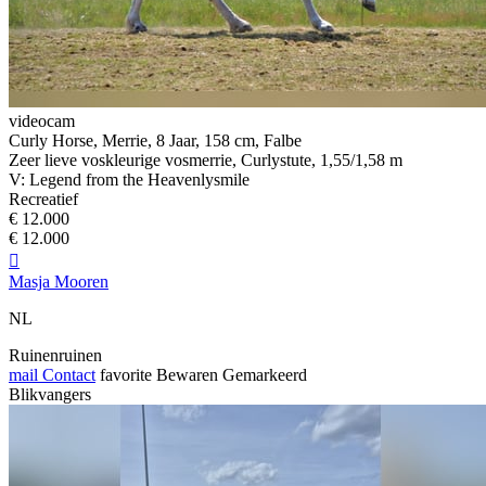
videocam
Curly Horse, Merrie, 8 Jaar, 158 cm, Falbe
Zeer lieve voskleurige vosmerrie, Curlystute, 1,55/1,58 m
V: Legend from the Heavenlysmile
Recreatief
€ 12.000
€ 12.000

Masja Mooren
NL
Ruinenruinen
mail
Contact
favorite
Bewaren
Gemarkeerd
Blikvangers