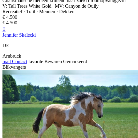
Charismatische met een krullend haar zoekt droomopvanggezin
V: Tall Trees White Gold | MV: Canyon de Quily
Recreatief · Trail · Mennen · Dekken
€ 4.500
€ 4.500

Jennifer Skalecki
DE
Arnbruck
mail
Contact
favorite
Bewaren
Gemarkeerd
Blikvangers