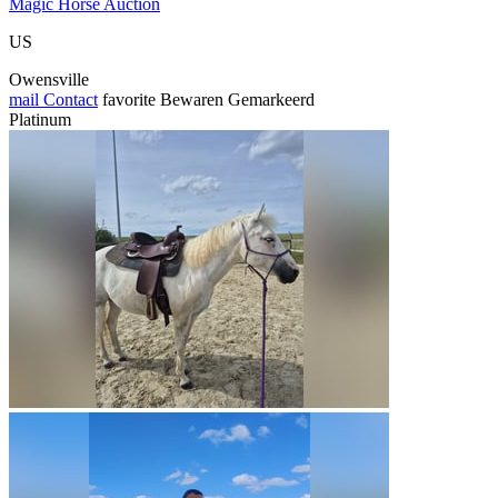
Magic Horse Auction
US
Owensville
mail
Contact
favorite
Bewaren
Gemarkeerd
Platinum