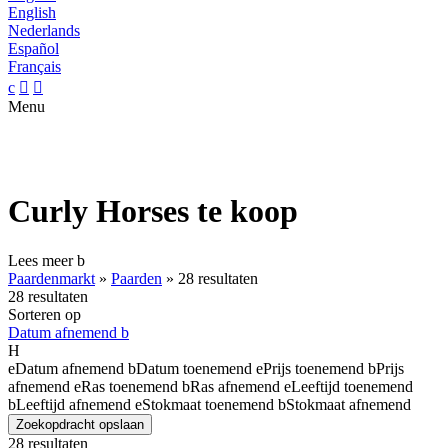
English
Nederlands
Español
Français
c


Menu
Curly Horses te koop
Lees meer
b
Paardenmarkt
»
Paarden
»
28 resultaten
28 resultaten
Sorteren op
Datum afnemend
b
H
e
Datum afnemend
b
Datum toenemend
e
Prijs toenemend
b
Prijs
afnemend
e
Ras toenemend
b
Ras afnemend
e
Leeftijd toenemend
b
Leeftijd afnemend
e
Stokmaat toenemend
b
Stokmaat afnemend
Zoekopdracht opslaan
28 resultaten