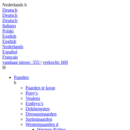
Nederlands
b
Deutsch
Deutsch
Deutsch
Italiano
Polski
English
English
Nederlands
Español
Français
vandaag nieuw: 355
|
verkocht: 600
H
Paarden
b
Paarden te koop
Pony's
Veulens
Embryo’s
Dekhengsten
Dressuurpaarden
Springpaarden
Westernpaarden
d
Western Riding