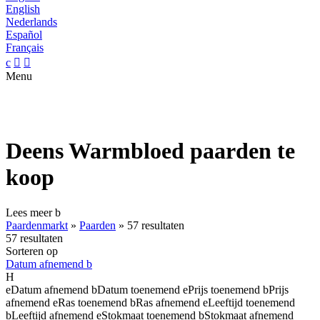
English
Nederlands
Español
Français
c


Menu
Deens Warmbloed paarden te
koop
Lees meer
b
Paardenmarkt
»
Paarden
»
57 resultaten
57 resultaten
Sorteren op
Datum afnemend
b
H
e
Datum afnemend
b
Datum toenemend
e
Prijs toenemend
b
Prijs
afnemend
e
Ras toenemend
b
Ras afnemend
e
Leeftijd toenemend
b
Leeftijd afnemend
e
Stokmaat toenemend
b
Stokmaat afnemend