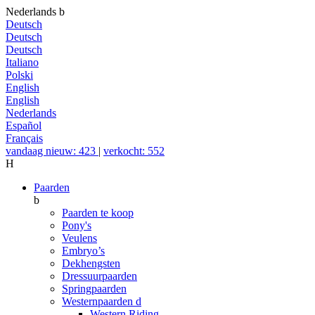
Nederlands
b
Deutsch
Deutsch
Deutsch
Italiano
Polski
English
English
Nederlands
Español
Français
vandaag nieuw: 423
|
verkocht: 552
H
Paarden
b
Paarden te koop
Pony's
Veulens
Embryo’s
Dekhengsten
Dressuurpaarden
Springpaarden
Westernpaarden
d
Western Riding