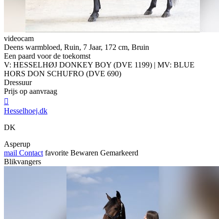
videocam
Deens warmbloed, Ruin, 7 Jaar, 172 cm, Bruin
Een paard voor de toekomst
V: HESSELHØJ DONKEY BOY (DVE 1199) | MV: BLUE
HORS DON SCHUFRO (DVE 690)
Dressuur
Prijs op aanvraag

Hesselhoej.dk
DK
Asperup
mail
Contact
favorite
Bewaren
Gemarkeerd
Blikvangers