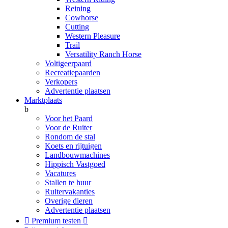
Reining
Cowhorse
Cutting
Western Pleasure
Trail
Versatility Ranch Horse
Voltigeerpaard
Recreatiepaarden
Verkopers
Advertentie plaatsen
Marktplaats
b
Voor het Paard
Voor de Ruiter
Rondom de stal
Koets en rijtuigen
Landbouwmachines
Hippisch Vastgoed
Vacatures
Stallen te huur
Ruitervakanties
Overige dieren
Advertentie plaatsen

Premium testen
