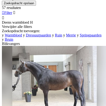
Zoekopdracht opslaan
57 resultaten

Filter


Deens warmbloed
H
Verwijder alle filters
Zoekopdracht toevoegen:
y
Warmbloed
y
Dressuurpaarden
y
Ruin
y
Merrie
y
Springpaarden
y
Bruin
Blikvangers