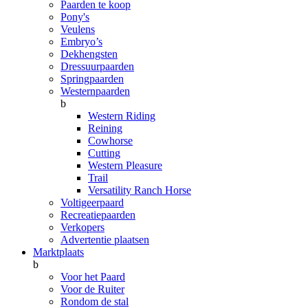
Paarden te koop
Pony's
Veulens
Embryo’s
Dekhengsten
Dressuurpaarden
Springpaarden
Westernpaarden
b
Western Riding
Reining
Cowhorse
Cutting
Western Pleasure
Trail
Versatility Ranch Horse
Voltigeerpaard
Recreatiepaarden
Verkopers
Advertentie plaatsen
Marktplaats
b
Voor het Paard
Voor de Ruiter
Rondom de stal