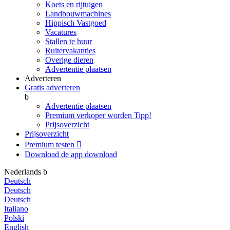
Koets en rijtuigen
Landbouwmachines
Hippisch Vastgoed
Vacatures
Stallen te huur
Ruitervakanties
Overige dieren
Advertentie plaatsen
Adverteren
Gratis adverteren
b
Advertentie plaatsen
Premium verkoper worden
Tipp!
Prijsoverzicht
Prijsoverzicht
Premium testen

Download de app
download
Nederlands
b
Deutsch
Deutsch
Deutsch
Italiano
Polski
English