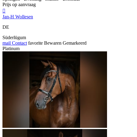
Prijs op aanvraag

Jan-H Wollesen
DE
Süderlügum
mail
Contact
favorite
Bewaren
Gemarkeerd
Platinum