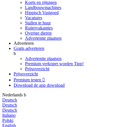
Koets en rijtuigen
Landbouwmachines
Hippisch Vastgoed
Vacatures
Stallen te huur
Ruitervakanties
Overige dieren
Advertentie plaatsen
Adverteren
Gratis adverteren
b
Advertentie plaatsen
Premium verkoper worden
Tipp!
Prijsoverzicht
Prijsoverzicht
Premium testen

Download de app
download
Nederlands
b
Deutsch
Deutsch
Deutsch
Italiano
Polski
English