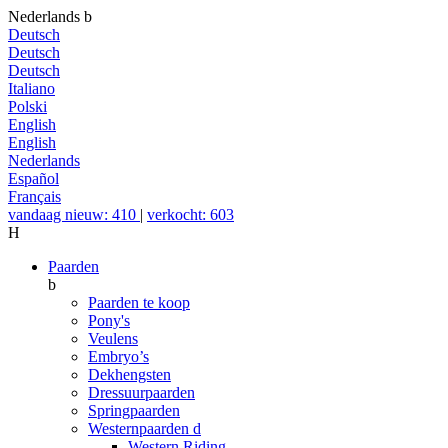
Nederlands
b
Deutsch
Deutsch
Deutsch
Italiano
Polski
English
English
Nederlands
Español
Français
vandaag nieuw: 410
|
verkocht: 603
H
Paarden
b
Paarden te koop
Pony's
Veulens
Embryo’s
Dekhengsten
Dressuurpaarden
Springpaarden
Westernpaarden
d
Western Riding