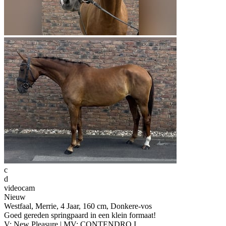
c
d
videocam
Nieuw
Westfaal, Merrie, 4 Jaar, 160 cm, Donkere-vos
Goed gereden springpaard in een klein formaat!
V: New Pleasure | MV: CONTENDRO I