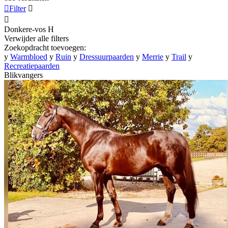

Filter


Donkere-vos
H
Verwijder alle filters
Zoekopdracht toevoegen:
y
Warmbloed
y
Ruin
y
Dressuurpaarden
y
Merrie
y
Trail
y
Recreatiepaarden
Blikvangers