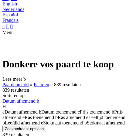
English
Nederlands
Español
Français
c


Menu
Donkere vos paard te koop
Lees meer
b
Paardenmarkt
»
Paarden
»
839 resultaten
839 resultaten
Sorteren op
Datum afnemend
b
H
e
Datum afnemend
b
Datum toenemend
e
Prijs toenemend
b
Prijs
afnemend
e
Ras toenemend
b
Ras afnemend
e
Leeftijd toenemend
b
Leeftijd afnemend
e
Stokmaat toenemend
b
Stokmaat afnemend
Zoekopdracht opslaan
839 resultaten