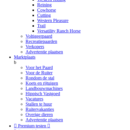
Reining
Cowhorse
Cutting
Western Pleasure
Trail
Versatility Ranch Horse
Voltigeerpaard
Recreatiepaarden
Verkopers
Advertentie plaatsen
Marktplaats
b
Voor het Paard
Voor de Ruiter
Rondom de stal
Koets en rijtuigen
Landbouwmachines
Hippisch Vastgoed
Vacatures
Stallen te huur
Ruitervakanties
Overige dieren
Advertentie plaatsen

Premium testen
