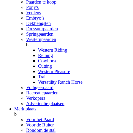
Paarden te koop
Pony's
Veulens
Embryo’s
Dekhengsten
Dressuurpaarden
Springpaarden
Westernpaarden
b
Western Riding
Reining
Cowhorse
Cutting
Western Pleasure
Trail
Versatility Ranch Horse
Voltigeerpaard
Recreatiepaarden
Verkopers
Advertentie plaatsen
Marktplaats
b
Voor het Paard
Voor de Ruiter
Rondom de stal