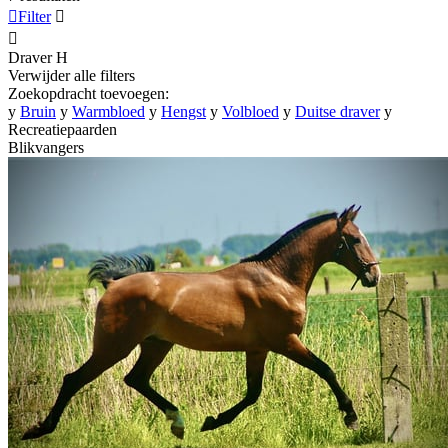

Filter


Draver
H
Verwijder alle filters
Zoekopdracht toevoegen:
y
Bruin
y
Warmbloed
y
Hengst
y
Volbloed
y
Duitse draver
y
Recreatiepaarden
Blikvangers