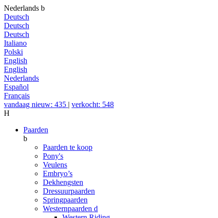
Nederlands
b
Deutsch
Deutsch
Deutsch
Italiano
Polski
English
English
Nederlands
Español
Français
vandaag nieuw: 435
|
verkocht: 548
H
Paarden
b
Paarden te koop
Pony's
Veulens
Embryo’s
Dekhengsten
Dressuurpaarden
Springpaarden
Westernpaarden
d
Western Riding