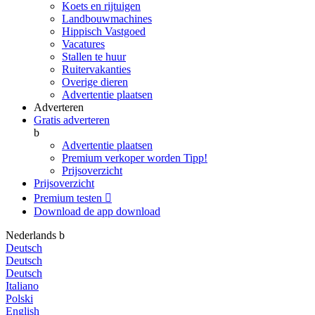
Koets en rijtuigen
Landbouwmachines
Hippisch Vastgoed
Vacatures
Stallen te huur
Ruitervakanties
Overige dieren
Advertentie plaatsen
Adverteren
Gratis adverteren
b
Advertentie plaatsen
Premium verkoper worden
Tipp!
Prijsoverzicht
Prijsoverzicht
Premium testen

Download de app
download
Nederlands
b
Deutsch
Deutsch
Deutsch
Italiano
Polski
English