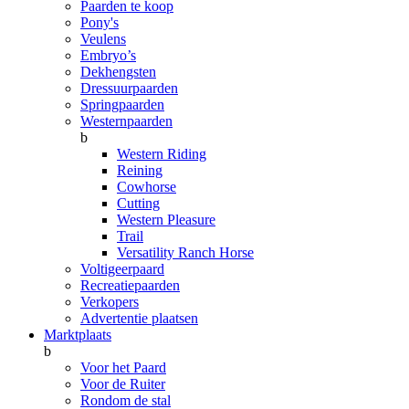
Paarden te koop
Pony's
Veulens
Embryo’s
Dekhengsten
Dressuurpaarden
Springpaarden
Westernpaarden
b
Western Riding
Reining
Cowhorse
Cutting
Western Pleasure
Trail
Versatility Ranch Horse
Voltigeerpaard
Recreatiepaarden
Verkopers
Advertentie plaatsen
Marktplaats
b
Voor het Paard
Voor de Ruiter
Rondom de stal