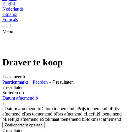
English
Nederlands
Español
Français
c


Menu
Draver te koop
Lees meer
b
Paardenmarkt
»
Paarden
»
7 resultaten
7 resultaten
Sorteren op
Datum afnemend
b
H
e
Datum afnemend
b
Datum toenemend
e
Prijs toenemend
b
Prijs
afnemend
e
Ras toenemend
b
Ras afnemend
e
Leeftijd toenemend
b
Leeftijd afnemend
e
Stokmaat toenemend
b
Stokmaat afnemend
Zoekopdracht opslaan
7 resultaten