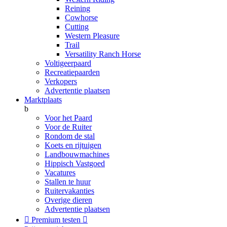
Reining
Cowhorse
Cutting
Western Pleasure
Trail
Versatility Ranch Horse
Voltigeerpaard
Recreatiepaarden
Verkopers
Advertentie plaatsen
Marktplaats
b
Voor het Paard
Voor de Ruiter
Rondom de stal
Koets en rijtuigen
Landbouwmachines
Hippisch Vastgoed
Vacatures
Stallen te huur
Ruitervakanties
Overige dieren
Advertentie plaatsen

Premium testen
