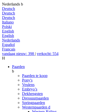
Nederlands
b
Deutsch
Deutsch
Deutsch
Italiano
Polski
English
English
Nederlands
Español
Français
vandaag nieuw: 398
|
verkocht: 554
H
Paarden
b
Paarden te koop
Pony's
Veulens
Embryo’s
Dekhengsten
Dressuurpaarden
Springpaarden
Westernpaarden
d
Western Riding