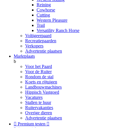
Reining
Cowhorse
Cutting
Western Pleasure
Trail
Versatility Ranch Horse
Voltigeerpaard
Recreatiepaarden
Verkopers
Advertentie plaatsen
Marktplaats
b
Voor het Paard
Voor de Ruiter
Rondom de stal
Koets en rijtuigen
Landbouwmachines
Hippisch Vastgoed
Vacatures
Stallen te huur
Ruitervakanties
Overige dieren
Advertentie plaatsen

Premium testen
