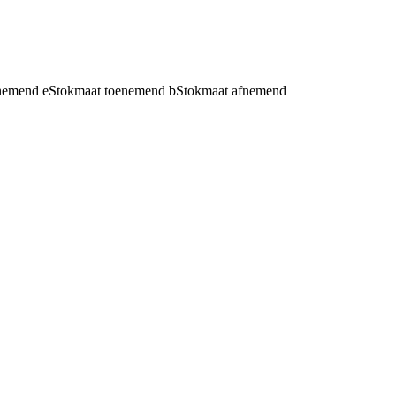
fnemend
e
Stokmaat toenemend
b
Stokmaat afnemend