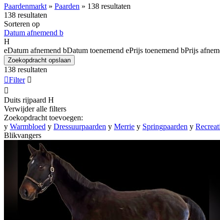
Paardenmarkt
»
Paarden
»
138 resultaten
138 resultaten
Sorteren op
Datum afnemend
b
H
e
Datum afnemend
b
Datum toenemend
e
Prijs toenemend
b
Prijs afne
Zoekopdracht opslaan
138 resultaten

Filter


Duits rijpaard
H
Verwijder alle filters
Zoekopdracht toevoegen:
y
Warmbloed
y
Dressuurpaarden
y
Merrie
y
Springpaarden
y
Recreat
Blikvangers