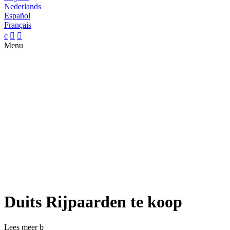
Nederlands
Español
Français
c


Menu
Duits Rijpaarden te koop
Lees meer
b