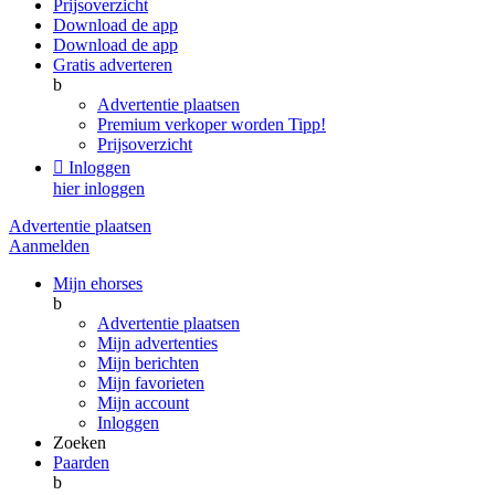
Prijsoverzicht
Download de app
Download de app
Gratis adverteren
b
Advertentie plaatsen
Premium verkoper worden
Tipp!
Prijsoverzicht

Inloggen
hier inloggen
Advertentie plaatsen
Aanmelden
Mijn ehorses
b
Advertentie plaatsen
Mijn advertenties
Mijn berichten
Mijn favorieten
Mijn account
Inloggen
Zoeken
Paarden
b