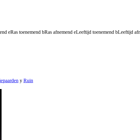
mend
e
Ras toenemend
b
Ras afnemend
e
Leeftijd toenemend
b
Leeftijd a
iepaarden
y
Ruin