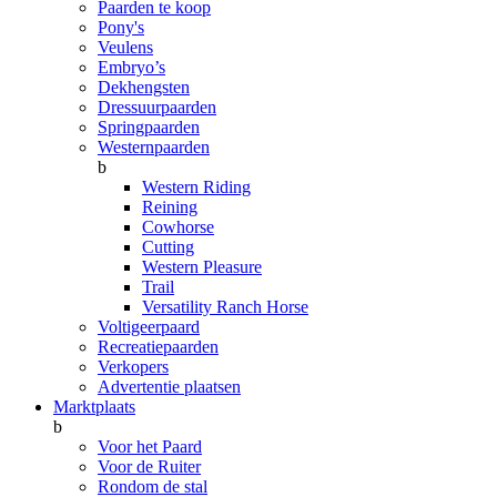
Paarden te koop
Pony's
Veulens
Embryo’s
Dekhengsten
Dressuurpaarden
Springpaarden
Westernpaarden
b
Western Riding
Reining
Cowhorse
Cutting
Western Pleasure
Trail
Versatility Ranch Horse
Voltigeerpaard
Recreatiepaarden
Verkopers
Advertentie plaatsen
Marktplaats
b
Voor het Paard
Voor de Ruiter
Rondom de stal