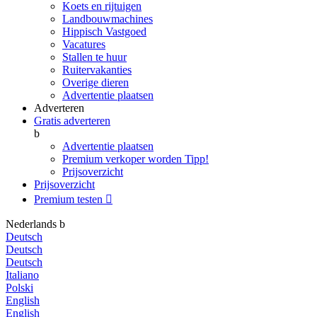
Koets en rijtuigen
Landbouwmachines
Hippisch Vastgoed
Vacatures
Stallen te huur
Ruitervakanties
Overige dieren
Advertentie plaatsen
Adverteren
Gratis adverteren
b
Advertentie plaatsen
Premium verkoper worden
Tipp!
Prijsoverzicht
Prijsoverzicht
Premium testen

Nederlands
b
Deutsch
Deutsch
Deutsch
Italiano
Polski
English
English