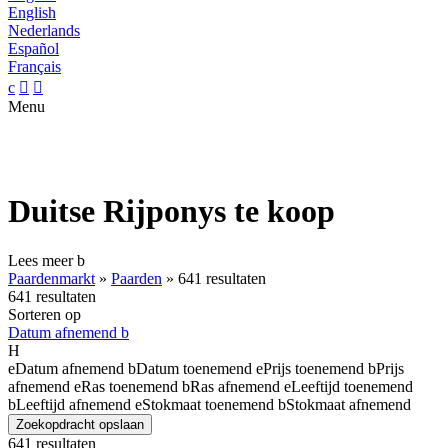
English
Nederlands
Español
Français
c


Menu
Duitse Rijponys te koop
Lees meer
b
Paardenmarkt
»
Paarden
»
641 resultaten
641 resultaten
Sorteren op
Datum afnemend
b
H
e
Datum afnemend
b
Datum toenemend
e
Prijs toenemend
b
Prijs
afnemend
e
Ras toenemend
b
Ras afnemend
e
Leeftijd toenemend
b
Leeftijd afnemend
e
Stokmaat toenemend
b
Stokmaat afnemend
Zoekopdracht opslaan
641 resultaten