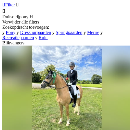

Filter


Duitse rijpony
H
Verwijder alle filters
Zoekopdracht toevoegen:
y
Pony
y
Dressuurpaarden
y
Springpaarden
y
Merrie
y
Recreatiepaarden
y
Ruin
Blikvangers