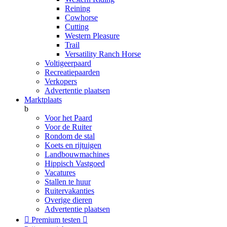
Reining
Cowhorse
Cutting
Western Pleasure
Trail
Versatility Ranch Horse
Voltigeerpaard
Recreatiepaarden
Verkopers
Advertentie plaatsen
Marktplaats
b
Voor het Paard
Voor de Ruiter
Rondom de stal
Koets en rijtuigen
Landbouwmachines
Hippisch Vastgoed
Vacatures
Stallen te huur
Ruitervakanties
Overige dieren
Advertentie plaatsen

Premium testen
