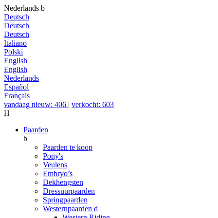
Nederlands
b
Deutsch
Deutsch
Deutsch
Italiano
Polski
English
English
Nederlands
Español
Français
vandaag nieuw: 406
|
verkocht: 603
H
Paarden
b
Paarden te koop
Pony's
Veulens
Embryo’s
Dekhengsten
Dressuurpaarden
Springpaarden
Westernpaarden
d
Western Riding