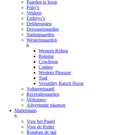
Paarden te koop
Pony's
Veulens
Embryo’s
Dekhengsten
Dressuurpaarden
Springpaarden
Westernpaarden
b
Western Riding
Reining
Cowhorse
Cutting
Western Pleasure
Trail
Versatility Ranch Horse
Voltigeerpaard
Recreatiepaarden
Verkopers
Advertentie plaatsen
Marktplaats
b
Voor het Paard
Voor de Ruiter
Rondom de stal