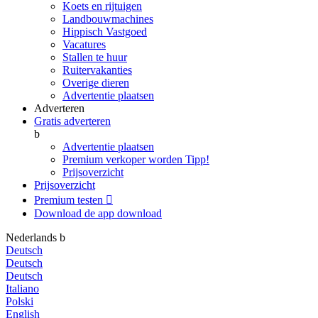
Koets en rijtuigen
Landbouwmachines
Hippisch Vastgoed
Vacatures
Stallen te huur
Ruitervakanties
Overige dieren
Advertentie plaatsen
Adverteren
Gratis adverteren
b
Advertentie plaatsen
Premium verkoper worden
Tipp!
Prijsoverzicht
Prijsoverzicht
Premium testen

Download de app
download
Nederlands
b
Deutsch
Deutsch
Deutsch
Italiano
Polski
English