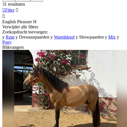
31 resultaten

Filter


English Pleasure
H
Verwijder alle filters
Zoekopdracht toevoegen:
y
Ruin
y
Dressuurpaarden
y
Warmbloed
y
Showpaarden
y
Mix
y
Pony
Blikvangers