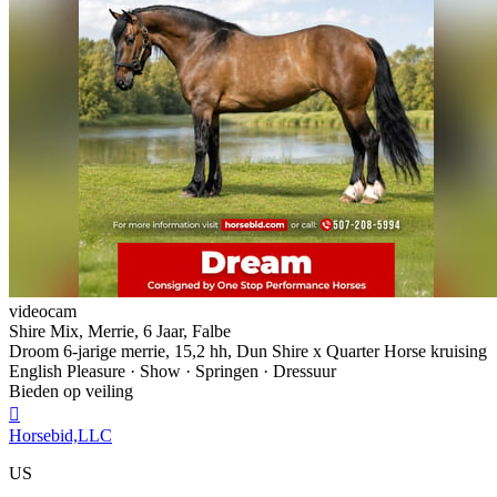
videocam
Shire Mix, Merrie, 6 Jaar, Falbe
Droom 6-jarige merrie, 15,2 hh, Dun Shire x Quarter Horse kruising
English Pleasure · Show · Springen · Dressuur
Bieden op veiling

Horsebid,LLC
US