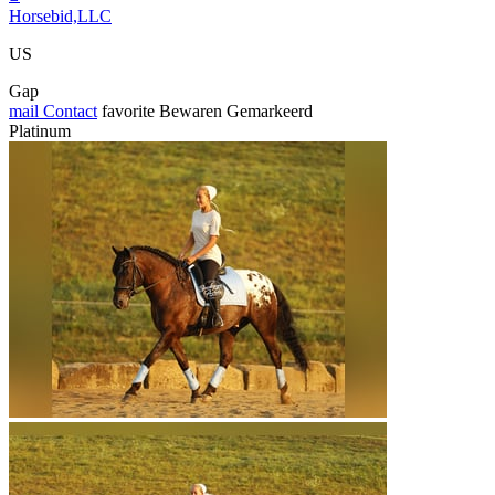
Horsebid,LLC
US
Gap
mail
Contact
favorite
Bewaren
Gemarkeerd
Platinum