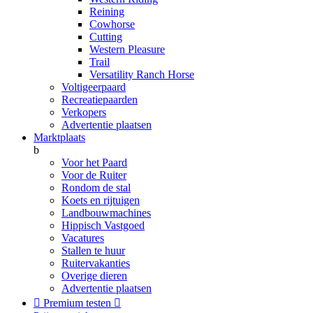
Reining
Cowhorse
Cutting
Western Pleasure
Trail
Versatility Ranch Horse
Voltigeerpaard
Recreatiepaarden
Verkopers
Advertentie plaatsen
Marktplaats
b
Voor het Paard
Voor de Ruiter
Rondom de stal
Koets en rijtuigen
Landbouwmachines
Hippisch Vastgoed
Vacatures
Stallen te huur
Ruitervakanties
Overige dieren
Advertentie plaatsen

Premium testen
