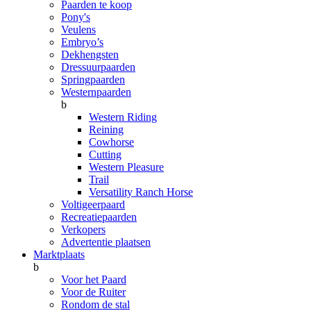
Paarden te koop
Pony's
Veulens
Embryo’s
Dekhengsten
Dressuurpaarden
Springpaarden
Westernpaarden
b
Western Riding
Reining
Cowhorse
Cutting
Western Pleasure
Trail
Versatility Ranch Horse
Voltigeerpaard
Recreatiepaarden
Verkopers
Advertentie plaatsen
Marktplaats
b
Voor het Paard
Voor de Ruiter
Rondom de stal