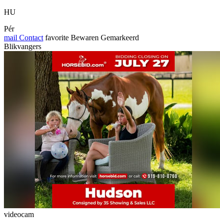
HU
Pér
mail
Contact
favorite
Bewaren
Gemarkeerd
Blikvangers
videocam