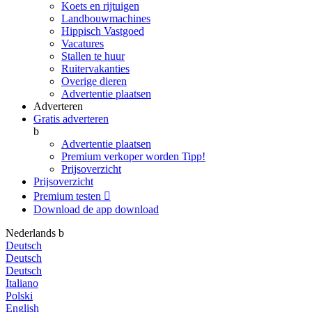
Koets en rijtuigen
Landbouwmachines
Hippisch Vastgoed
Vacatures
Stallen te huur
Ruitervakanties
Overige dieren
Advertentie plaatsen
Adverteren
Gratis adverteren
b
Advertentie plaatsen
Premium verkoper worden
Tipp!
Prijsoverzicht
Prijsoverzicht
Premium testen

Download de app
download
Nederlands
b
Deutsch
Deutsch
Deutsch
Italiano
Polski
English