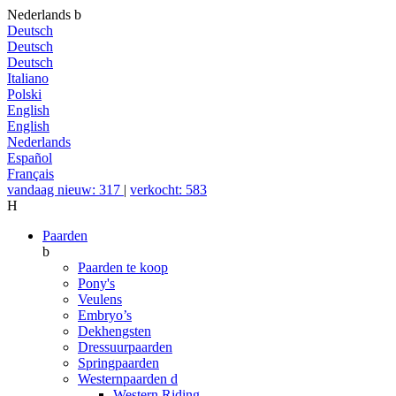
Nederlands
b
Deutsch
Deutsch
Deutsch
Italiano
Polski
English
English
Nederlands
Español
Français
vandaag nieuw: 317
|
verkocht: 583
H
Paarden
b
Paarden te koop
Pony's
Veulens
Embryo’s
Dekhengsten
Dressuurpaarden
Springpaarden
Westernpaarden
d
Western Riding