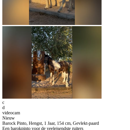
c
d
videocam
Nieuw
Barock Pinto, Hengst, 1 Jaar, 154 cm, Gevlekt-paard
Een barokpinto voor de veeleisendste ruiters