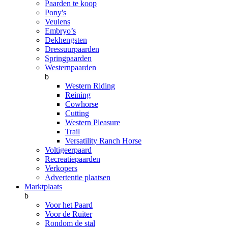
Paarden te koop
Pony's
Veulens
Embryo’s
Dekhengsten
Dressuurpaarden
Springpaarden
Westernpaarden
b
Western Riding
Reining
Cowhorse
Cutting
Western Pleasure
Trail
Versatility Ranch Horse
Voltigeerpaard
Recreatiepaarden
Verkopers
Advertentie plaatsen
Marktplaats
b
Voor het Paard
Voor de Ruiter
Rondom de stal