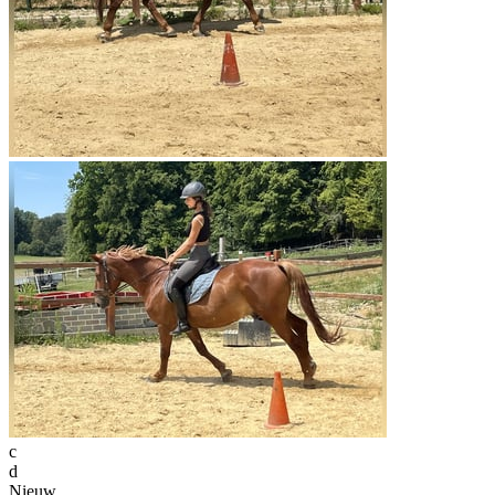
c
d
Nieuw