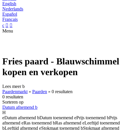
English
Nederlands
Español
Français
c


Menu
Fries paard - Blauwschimmel
kopen en verkopen
Lees meer
b
Paardenmarkt
»
Paarden
»
0 resultaten
0 resultaten
Sorteren op
Datum afnemend
b
H
e
Datum afnemend
b
Datum toenemend
e
Prijs toenemend
b
Prijs
afnemend
e
Ras toenemend
b
Ras afnemend
e
Leeftijd toenemend
b
Leeftijd afnemend
e
Stokmaat toenemend
b
Stokmaat afnemend