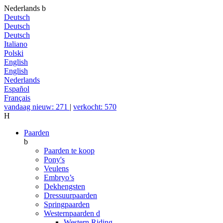
Nederlands
b
Deutsch
Deutsch
Deutsch
Italiano
Polski
English
English
Nederlands
Español
Français
vandaag nieuw: 271
|
verkocht: 570
H
Paarden
b
Paarden te koop
Pony's
Veulens
Embryo’s
Dekhengsten
Dressuurpaarden
Springpaarden
Westernpaarden
d
Western Riding