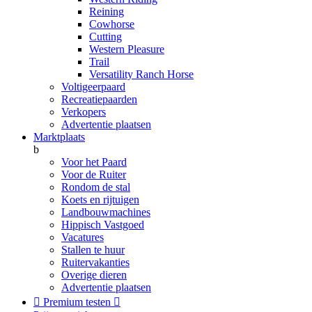
Reining
Cowhorse
Cutting
Western Pleasure
Trail
Versatility Ranch Horse
Voltigeerpaard
Recreatiepaarden
Verkopers
Advertentie plaatsen
Marktplaats
b
Voor het Paard
Voor de Ruiter
Rondom de stal
Koets en rijtuigen
Landbouwmachines
Hippisch Vastgoed
Vacatures
Stallen te huur
Ruitervakanties
Overige dieren
Advertentie plaatsen

Premium testen
