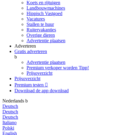
Koets en rijtuigen
Landbouwmachines
Hippisch Vastgoed
Vacatures
Stallen te huur
Ruitervakanties
Overige dieren
Advertentie plaatsen
Adverteren
Gratis adverteren
b
Advertentie plaatsen
Premium verkoper worden
Tipp!
Prijsoverzicht
Prijsoverzicht
Premium testen

Download de app
download
Nederlands
b
Deutsch
Deutsch
Deutsch
Italiano
Polski
English