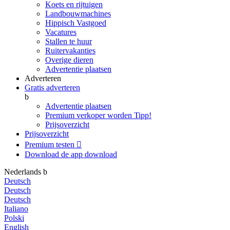
Koets en rijtuigen
Landbouwmachines
Hippisch Vastgoed
Vacatures
Stallen te huur
Ruitervakanties
Overige dieren
Advertentie plaatsen
Adverteren
Gratis adverteren
b
Advertentie plaatsen
Premium verkoper worden
Tipp!
Prijsoverzicht
Prijsoverzicht
Premium testen

Download de app
download
Nederlands
b
Deutsch
Deutsch
Deutsch
Italiano
Polski
English