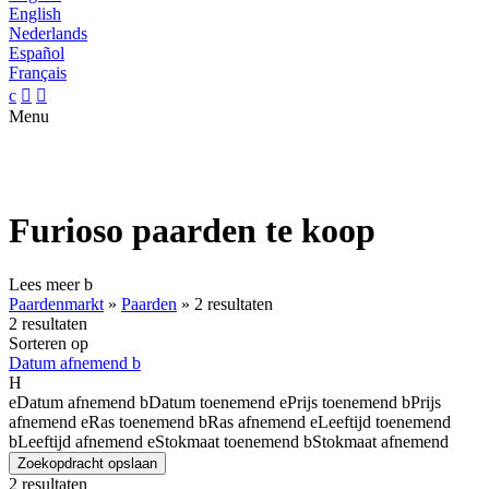
English
Nederlands
Español
Français
c


Menu
Furioso paarden te koop
Lees meer
b
Paardenmarkt
»
Paarden
»
2 resultaten
2 resultaten
Sorteren op
Datum afnemend
b
H
e
Datum afnemend
b
Datum toenemend
e
Prijs toenemend
b
Prijs
afnemend
e
Ras toenemend
b
Ras afnemend
e
Leeftijd toenemend
b
Leeftijd afnemend
e
Stokmaat toenemend
b
Stokmaat afnemend
Zoekopdracht opslaan
2 resultaten