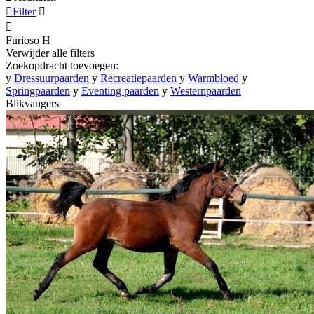

Filter


Furioso
H
Verwijder alle filters
Zoekopdracht toevoegen:
y
Dressuurpaarden
y
Recreatiepaarden
y
Warmbloed
y
Springpaarden
y
Eventing paarden
y
Westernpaarden
Blikvangers