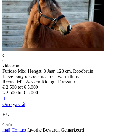
c
d
videocam
Furioso Mix, Hengst, 3 Jaar, 128 cm, Roodbruin
Lieve pony op zoek naar een warm thuis
Recreatief · Western Riding · Dressuur
€ 2.500 tot € 5.000
€ 2.500 tot € 5.000

Orsolya Gál
HU
Győr
mail
Contact
favorite
Bewaren
Gemarkeerd