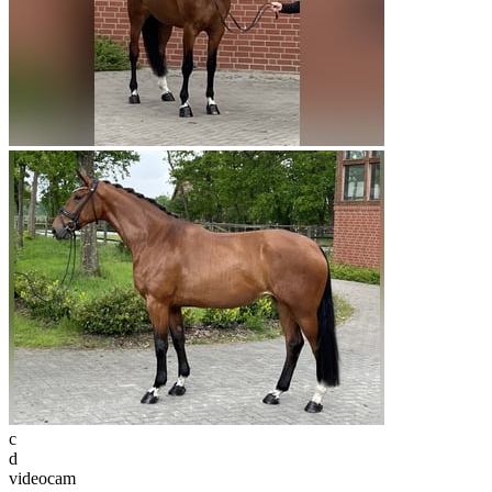
c
d
videocam