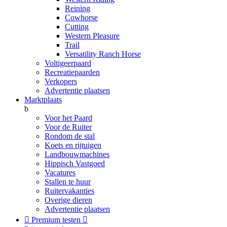
Reining
Cowhorse
Cutting
Western Pleasure
Trail
Versatility Ranch Horse
Voltigeerpaard
Recreatiepaarden
Verkopers
Advertentie plaatsen
Marktplaats
b
Voor het Paard
Voor de Ruiter
Rondom de stal
Koets en rijtuigen
Landbouwmachines
Hippisch Vastgoed
Vacatures
Stallen te huur
Ruitervakanties
Overige dieren
Advertentie plaatsen

Premium testen
