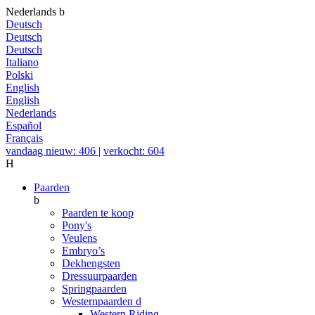
Nederlands
b
Deutsch
Deutsch
Deutsch
Italiano
Polski
English
English
Nederlands
Español
Français
vandaag nieuw: 406
|
verkocht: 604
H
Paarden
b
Paarden te koop
Pony's
Veulens
Embryo’s
Dekhengsten
Dressuurpaarden
Springpaarden
Westernpaarden
d
Western Riding