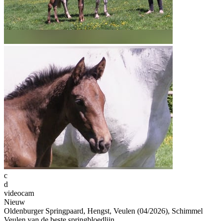
c
d
videocam
Nieuw
Oldenburger Springpaard, Hengst, Veulen (04/2026), Schimmel
Veulen van de beste springbloedlijn