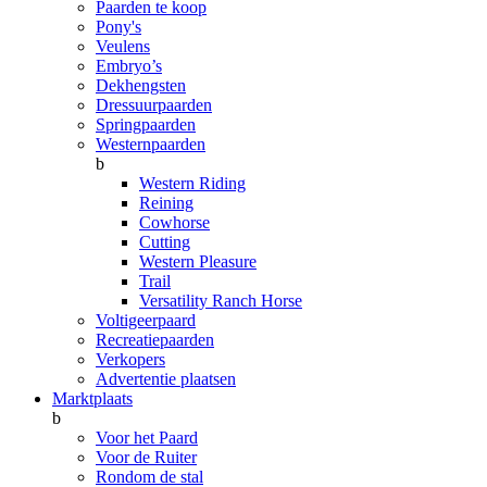
Paarden te koop
Pony's
Veulens
Embryo’s
Dekhengsten
Dressuurpaarden
Springpaarden
Westernpaarden
b
Western Riding
Reining
Cowhorse
Cutting
Western Pleasure
Trail
Versatility Ranch Horse
Voltigeerpaard
Recreatiepaarden
Verkopers
Advertentie plaatsen
Marktplaats
b
Voor het Paard
Voor de Ruiter
Rondom de stal