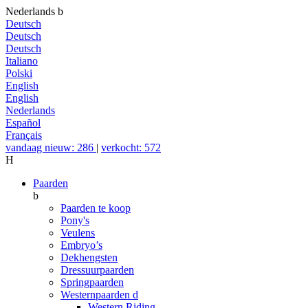
Nederlands
b
Deutsch
Deutsch
Deutsch
Italiano
Polski
English
English
Nederlands
Español
Français
vandaag nieuw: 286
|
verkocht: 572
H
Paarden
b
Paarden te koop
Pony's
Veulens
Embryo’s
Dekhengsten
Dressuurpaarden
Springpaarden
Westernpaarden
d
Western Riding