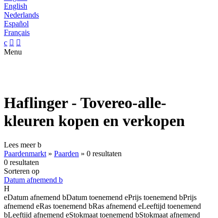
English
Nederlands
Español
Français
c


Menu
Haflinger - Tovereo-alle-
kleuren kopen en verkopen
Lees meer
b
Paardenmarkt
»
Paarden
»
0 resultaten
0 resultaten
Sorteren op
Datum afnemend
b
H
e
Datum afnemend
b
Datum toenemend
e
Prijs toenemend
b
Prijs
afnemend
e
Ras toenemend
b
Ras afnemend
e
Leeftijd toenemend
b
Leeftijd afnemend
e
Stokmaat toenemend
b
Stokmaat afnemend