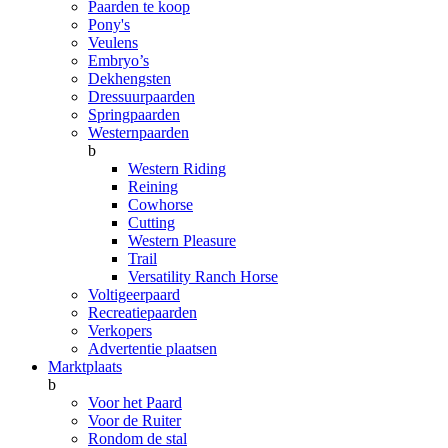
Paarden te koop
Pony's
Veulens
Embryo’s
Dekhengsten
Dressuurpaarden
Springpaarden
Westernpaarden
b
Western Riding
Reining
Cowhorse
Cutting
Western Pleasure
Trail
Versatility Ranch Horse
Voltigeerpaard
Recreatiepaarden
Verkopers
Advertentie plaatsen
Marktplaats
b
Voor het Paard
Voor de Ruiter
Rondom de stal