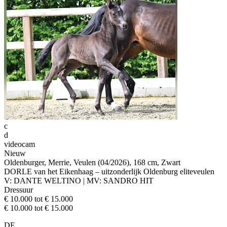
c
d
videocam
Nieuw
Oldenburger, Merrie, Veulen (04/2026), 168 cm, Zwart
DORLE van het Eikenhaag – uitzonderlijk Oldenburg eliteveulen
V: DANTE WELTINO | MV: SANDRO HIT
Dressuur
€ 10.000 tot € 15.000
€ 10.000 tot € 15.000
DE