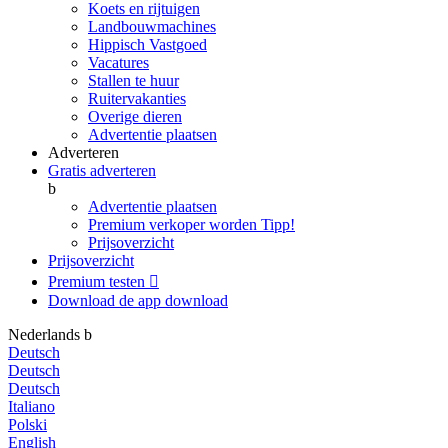
Koets en rijtuigen
Landbouwmachines
Hippisch Vastgoed
Vacatures
Stallen te huur
Ruitervakanties
Overige dieren
Advertentie plaatsen
Adverteren
Gratis adverteren
b
Advertentie plaatsen
Premium verkoper worden
Tipp!
Prijsoverzicht
Prijsoverzicht
Premium testen

Download de app
download
Nederlands
b
Deutsch
Deutsch
Deutsch
Italiano
Polski
English