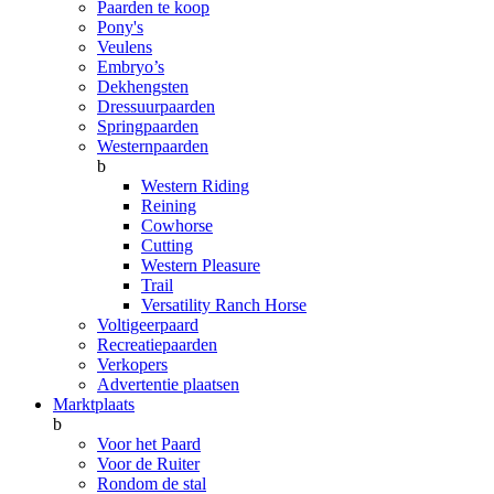
Paarden te koop
Pony's
Veulens
Embryo’s
Dekhengsten
Dressuurpaarden
Springpaarden
Westernpaarden
b
Western Riding
Reining
Cowhorse
Cutting
Western Pleasure
Trail
Versatility Ranch Horse
Voltigeerpaard
Recreatiepaarden
Verkopers
Advertentie plaatsen
Marktplaats
b
Voor het Paard
Voor de Ruiter
Rondom de stal