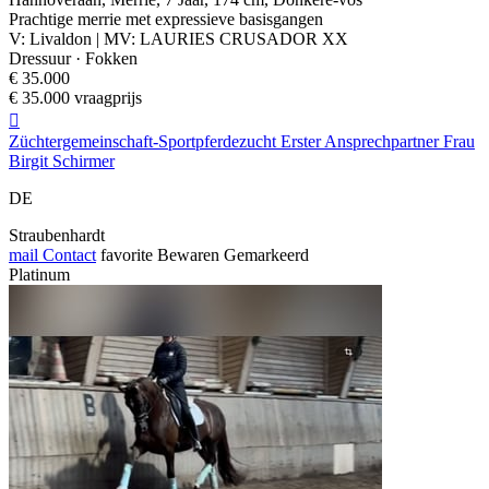
Prachtige merrie met expressieve basisgangen
V: Livaldon | MV: LAURIES CRUSADOR XX
Dressuur · Fokken
€ 35.000
€ 35.000 vraagprijs

Züchtergemeinschaft-Sportpferdezucht Erster Ansprechpartner Frau
Birgit Schirmer
DE
Straubenhardt
mail
Contact
favorite
Bewaren
Gemarkeerd
Platinum