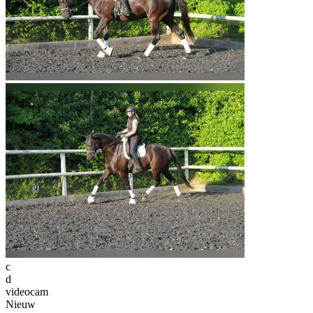
c
d
videocam
Nieuw