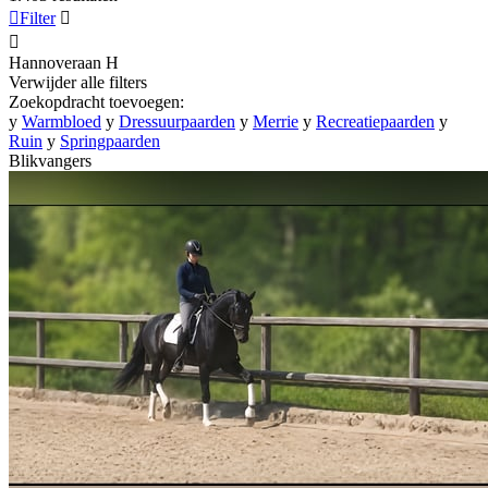

Filter


Hannoveraan
H
Verwijder alle filters
Zoekopdracht toevoegen:
y
Warmbloed
y
Dressuurpaarden
y
Merrie
y
Recreatiepaarden
y
Ruin
y
Springpaarden
Blikvangers