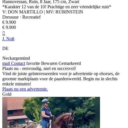
Hannoveraan, Ruin, 8 Jaar, 175 cm, Zwart
*Karakter 12 van de 10! Prachtige en zeer vriendelijke ruin*
V: DON MARTILLO | MV: RUBINSTEIN
Dressuur · Recreatief
€ 9.900
€ 9.900

J. Noß
DE
Neckargemünd
mail
Contact
favorite
Bewaren
Gemarkeerd
Plaats nu - eenvoudig, snel en succesvol!
Vind de juiste geïnteresseerden voor je advertentie op ehorses, de
grootste marktplaats voor de paardenwereld. Begin nu in slechts
enkele minuten!
Plaats nu een advertentie.
Gold