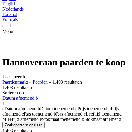
English
Nederlands
Español
Français
c


Menu
Hannoveraan paarden te koop
Lees meer
b
Paardenmarkt
»
Paarden
»
1.403 resultaten
1.403 resultaten
Sorteren op
Datum afnemend
b
H
e
Datum afnemend
b
Datum toenemend
e
Prijs toenemend
b
Prijs
afnemend
e
Ras toenemend
b
Ras afnemend
e
Leeftijd toenemend
b
Leeftijd afnemend
e
Stokmaat toenemend
b
Stokmaat afnemend
Zoekopdracht opslaan
1.403 resultaten