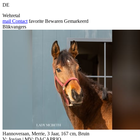
DE
Wehretal
mail
Contact
favorite
Bewaren
Gemarkeerd
Blikvangers
Hannoveraan, Merrie, 3 Jaar, 167 cm, Bruin
V: Jovian | MV: DACAPRIO