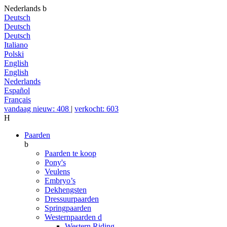
Nederlands
b
Deutsch
Deutsch
Deutsch
Italiano
Polski
English
English
Nederlands
Español
Français
vandaag nieuw: 408
|
verkocht: 603
H
Paarden
b
Paarden te koop
Pony's
Veulens
Embryo’s
Dekhengsten
Dressuurpaarden
Springpaarden
Westernpaarden
d
Western Riding