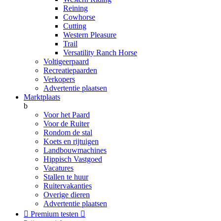
Reining
Cowhorse
Cutting
Western Pleasure
Trail
Versatility Ranch Horse
Voltigeerpaard
Recreatiepaarden
Verkopers
Advertentie plaatsen
Marktplaats
b
Voor het Paard
Voor de Ruiter
Rondom de stal
Koets en rijtuigen
Landbouwmachines
Hippisch Vastgoed
Vacatures
Stallen te huur
Ruitervakanties
Overige dieren
Advertentie plaatsen

Premium testen
