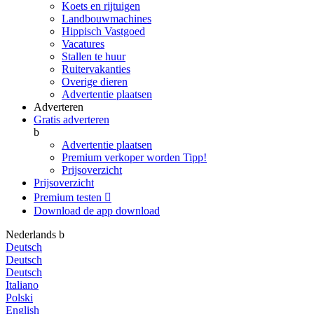
Koets en rijtuigen
Landbouwmachines
Hippisch Vastgoed
Vacatures
Stallen te huur
Ruitervakanties
Overige dieren
Advertentie plaatsen
Adverteren
Gratis adverteren
b
Advertentie plaatsen
Premium verkoper worden
Tipp!
Prijsoverzicht
Prijsoverzicht
Premium testen

Download de app
download
Nederlands
b
Deutsch
Deutsch
Deutsch
Italiano
Polski
English