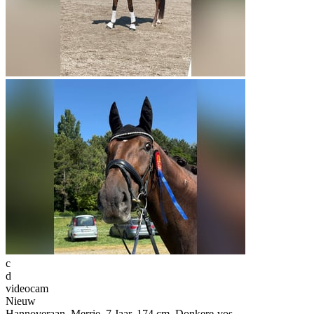
c
d
videocam
Nieuw
Hannoveraan, Merrie, 7 Jaar, 174 cm, Donkere-vos