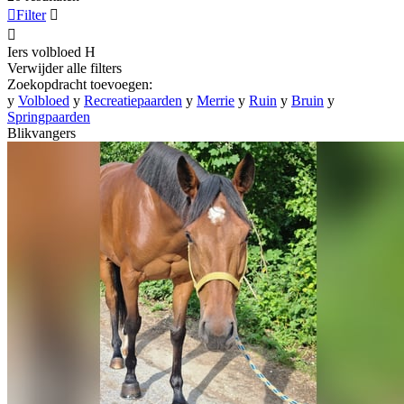

Filter


Iers volbloed
H
Verwijder alle filters
Zoekopdracht toevoegen:
y
Volbloed
y
Recreatiepaarden
y
Merrie
y
Ruin
y
Bruin
y
Springpaarden
Blikvangers