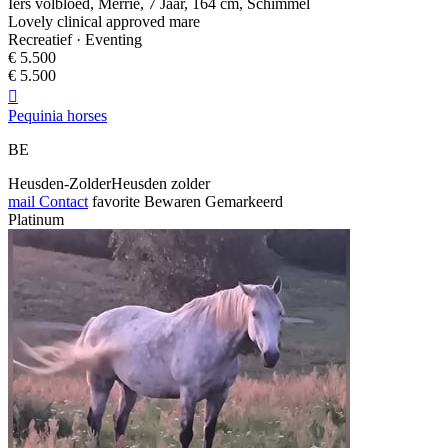
Iers volbloed, Merrie, 7 Jaar, 164 cm, Schimmel
Lovely clinical approved mare
Recreatief · Eventing
€ 5.500
€ 5.500

Pequinia horses
BE
Heusden-ZolderHeusden zolder
mail
Contact
favorite
Bewaren
Gemarkeerd
Platinum