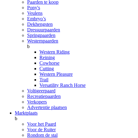
Paarden te koop
Pony's
Veulens
Embryo’s
Dekhengsten
Dressuurpaarden
Springpaarden
Westernpaarden
b
Western Riding
Reining
Cowhorse
Cutting
Western Pleasure
Trail
Versatility Ranch Horse
Voltigeerpaard
Recreatiepaarden
Verkopers
Advertentie plaatsen
Marktplaats
b
Voor het Paard
Voor de Ruiter
Rondom de stal