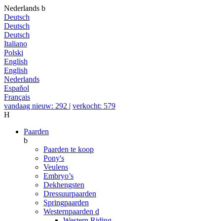
Nederlands
b
Deutsch
Deutsch
Deutsch
Italiano
Polski
English
English
Nederlands
Español
Français
vandaag nieuw: 292
|
verkocht: 579
H
Paarden
b
Paarden te koop
Pony's
Veulens
Embryo’s
Dekhengsten
Dressuurpaarden
Springpaarden
Westernpaarden
d
Western Riding