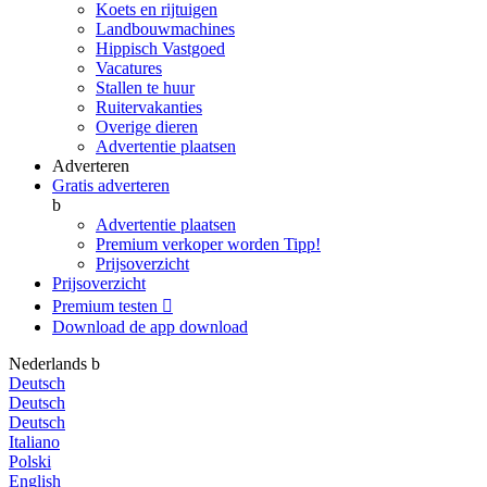
Koets en rijtuigen
Landbouwmachines
Hippisch Vastgoed
Vacatures
Stallen te huur
Ruitervakanties
Overige dieren
Advertentie plaatsen
Adverteren
Gratis adverteren
b
Advertentie plaatsen
Premium verkoper worden
Tipp!
Prijsoverzicht
Prijsoverzicht
Premium testen

Download de app
download
Nederlands
b
Deutsch
Deutsch
Deutsch
Italiano
Polski
English