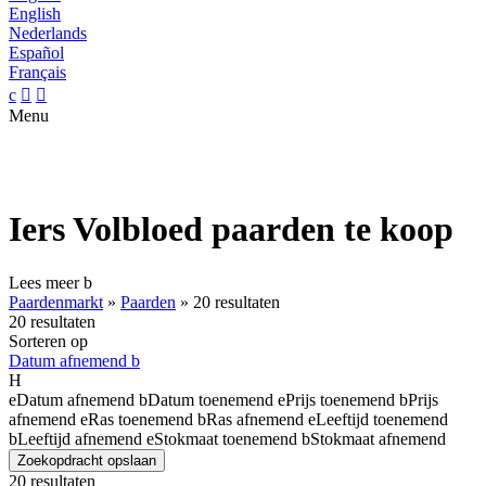
English
Nederlands
Español
Français
c


Menu
Iers Volbloed paarden te koop
Lees meer
b
Paardenmarkt
»
Paarden
»
20 resultaten
20 resultaten
Sorteren op
Datum afnemend
b
H
e
Datum afnemend
b
Datum toenemend
e
Prijs toenemend
b
Prijs
afnemend
e
Ras toenemend
b
Ras afnemend
e
Leeftijd toenemend
b
Leeftijd afnemend
e
Stokmaat toenemend
b
Stokmaat afnemend
Zoekopdracht opslaan
20 resultaten