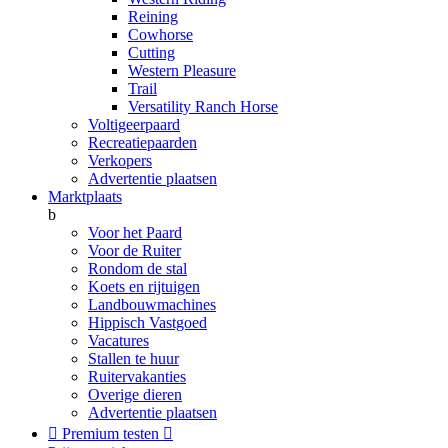
Reining
Cowhorse
Cutting
Western Pleasure
Trail
Versatility Ranch Horse
Voltigeerpaard
Recreatiepaarden
Verkopers
Advertentie plaatsen
Marktplaats
b
Voor het Paard
Voor de Ruiter
Rondom de stal
Koets en rijtuigen
Landbouwmachines
Hippisch Vastgoed
Vacatures
Stallen te huur
Ruitervakanties
Overige dieren
Advertentie plaatsen

Premium testen
