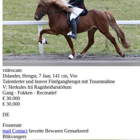
videocam
IJslander, Hengst, 7 Jaar, 141 cm, Vos
Talentierter und braver Fünfganghengst mit Traummähne
V: Herkules frá Ragnheiðarstöðum
Gang · Fokken · Recreatief
€ 30.000
€ 30.000
DE
Fronreute
mail
Contact
favorite
Bewaren
Gemarkeerd
Blikvangers