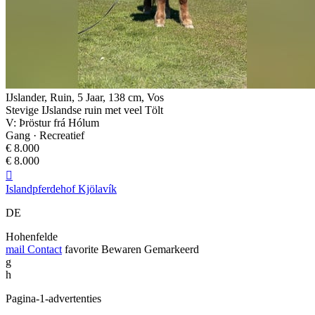
IJslander, Ruin, 5 Jaar, 138 cm, Vos
Stevige IJslandse ruin met veel Tölt
V: Þröstur frá Hólum
Gang · Recreatief
€ 8.000
€ 8.000

Islandpferdehof Kjölavík
DE
Hohenfelde
mail
Contact
favorite
Bewaren
Gemarkeerd
g
h
Pagina-1-advertenties