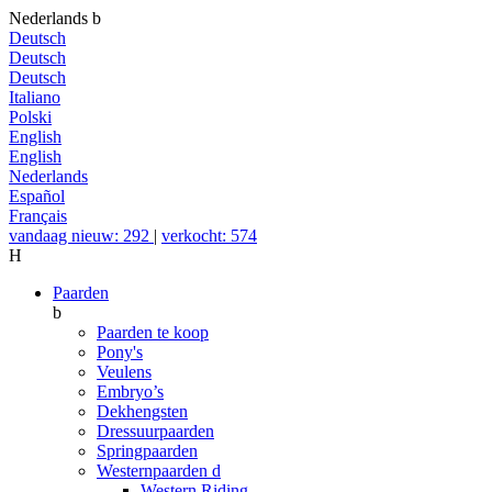
Nederlands
b
Deutsch
Deutsch
Deutsch
Italiano
Polski
English
English
Nederlands
Español
Français
vandaag nieuw: 292
|
verkocht: 574
H
Paarden
b
Paarden te koop
Pony's
Veulens
Embryo’s
Dekhengsten
Dressuurpaarden
Springpaarden
Westernpaarden
d
Western Riding