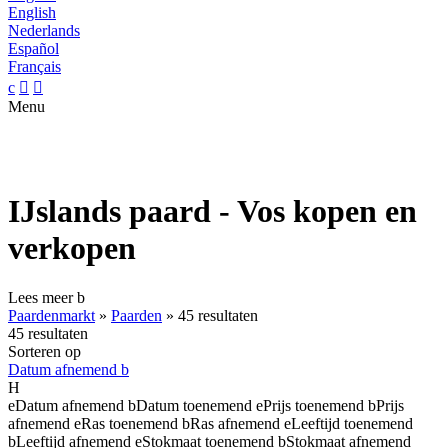
English
Nederlands
Español
Français
c


Menu
IJslands paard - Vos kopen en
verkopen
Lees meer
b
Paardenmarkt
»
Paarden
»
45 resultaten
45 resultaten
Sorteren op
Datum afnemend
b
H
e
Datum afnemend
b
Datum toenemend
e
Prijs toenemend
b
Prijs
afnemend
e
Ras toenemend
b
Ras afnemend
e
Leeftijd toenemend
b
Leeftijd afnemend
e
Stokmaat toenemend
b
Stokmaat afnemend