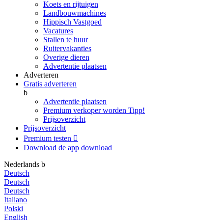
Koets en rijtuigen
Landbouwmachines
Hippisch Vastgoed
Vacatures
Stallen te huur
Ruitervakanties
Overige dieren
Advertentie plaatsen
Adverteren
Gratis adverteren
b
Advertentie plaatsen
Premium verkoper worden
Tipp!
Prijsoverzicht
Prijsoverzicht
Premium testen

Download de app
download
Nederlands
b
Deutsch
Deutsch
Deutsch
Italiano
Polski
English