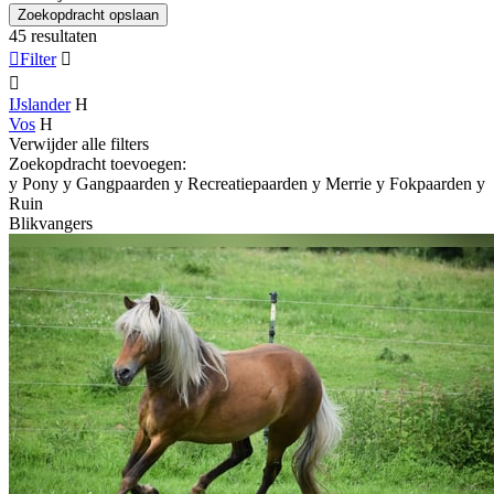
Zoekopdracht opslaan
45 resultaten

Filter


IJslander
H
Vos
H
Verwijder alle filters
Zoekopdracht toevoegen:
y
Pony
y
Gangpaarden
y
Recreatiepaarden
y
Merrie
y
Fokpaarden
y
Ruin
Blikvangers