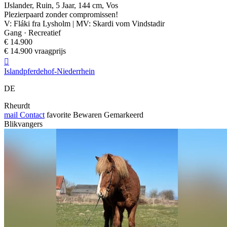
IJslander, Ruin, 5 Jaar, 144 cm, Vos
Plezierpaard zonder compromissen!
V: Fláki fra Lysholm | MV: Skardi vom Vindstadir
Gang · Recreatief
€ 14.900
€ 14.900 vraagprijs

Islandpferdehof-Niederrhein
DE
Rheurdt
mail
Contact
favorite
Bewaren
Gemarkeerd
Blikvangers