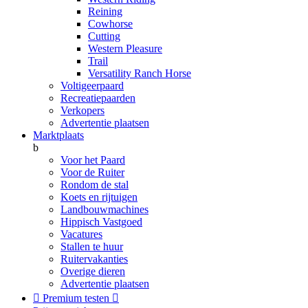
Reining
Cowhorse
Cutting
Western Pleasure
Trail
Versatility Ranch Horse
Voltigeerpaard
Recreatiepaarden
Verkopers
Advertentie plaatsen
Marktplaats
b
Voor het Paard
Voor de Ruiter
Rondom de stal
Koets en rijtuigen
Landbouwmachines
Hippisch Vastgoed
Vacatures
Stallen te huur
Ruitervakanties
Overige dieren
Advertentie plaatsen

Premium testen
