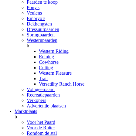
Paarden te koop
Pony's
Veulens
Embryo’s
Dekhengsten
Dressuurpaarden
Springpaarden
Westernpaarden
b
Western Riding
Reining
Cowhorse
Cutting
Western Pleasure
Trail
Versatility Ranch Horse
Voltigeerpaard
Recreatiepaarden
Verkopers
Advertentie plaatsen
Marktplaats
b
Voor het Paard
Voor de Ruiter
Rondom de stal