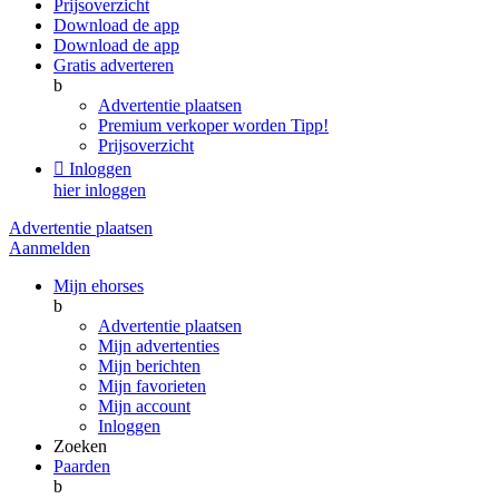
Prijsoverzicht
Download de app
Download de app
Gratis adverteren
b
Advertentie plaatsen
Premium verkoper worden
Tipp!
Prijsoverzicht

Inloggen
hier inloggen
Advertentie plaatsen
Aanmelden
Mijn ehorses
b
Advertentie plaatsen
Mijn advertenties
Mijn berichten
Mijn favorieten
Mijn account
Inloggen
Zoeken
Paarden
b