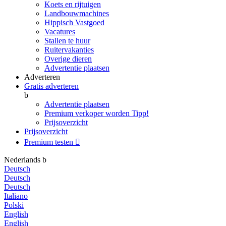
Koets en rijtuigen
Landbouwmachines
Hippisch Vastgoed
Vacatures
Stallen te huur
Ruitervakanties
Overige dieren
Advertentie plaatsen
Adverteren
Gratis adverteren
b
Advertentie plaatsen
Premium verkoper worden
Tipp!
Prijsoverzicht
Prijsoverzicht
Premium testen

Nederlands
b
Deutsch
Deutsch
Deutsch
Italiano
Polski
English
English