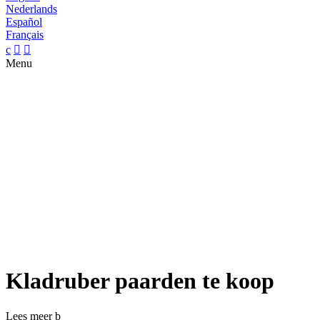
Nederlands
Español
Français
c


Menu
Kladruber paarden te koop
Lees meer
b