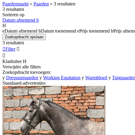
Paardenmarkt
»
Paarden
»
3 resultaten
3 resultaten
Sorteren op
Datum afnemend
b
H
e
Datum afnemend
b
Datum toenemend
e
Prijs toenemend
b
Prijs afne
Zoekopdracht opslaan
3 resultaten

Filter


Kladruber
H
Verwijder alle filters
Zoekopdracht toevoegen:
y
Dressuurpaarden
y
Working Equitation
y
Warmbloed
y
Tuigpaarde
Standaard-advertenties