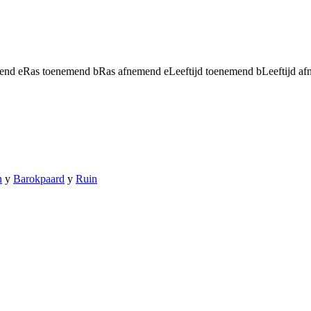
mend
e
Ras toenemend
b
Ras afnemend
e
Leeftijd toenemend
b
Leeftijd a
n
y
Barokpaard
y
Ruin