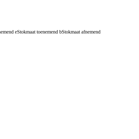
fnemend
e
Stokmaat toenemend
b
Stokmaat afnemend