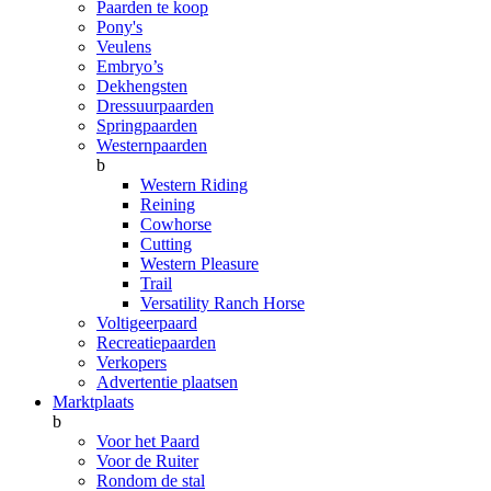
Paarden te koop
Pony's
Veulens
Embryo’s
Dekhengsten
Dressuurpaarden
Springpaarden
Westernpaarden
b
Western Riding
Reining
Cowhorse
Cutting
Western Pleasure
Trail
Versatility Ranch Horse
Voltigeerpaard
Recreatiepaarden
Verkopers
Advertentie plaatsen
Marktplaats
b
Voor het Paard
Voor de Ruiter
Rondom de stal