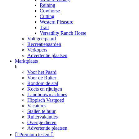
Reining
Cowhorse
Cutting
Western Pleasure
Trail
Versatility Ranch Horse
Voltigeerpaard
Recreatiepaarden
Verkopers
Advertentie plaatsen
Marktplaats
b
Voor het Paard
Voor de Ruiter
Rondom de stal
Koets en rijtuigen
Landbouwmachines
Hippisch Vastgoed
Vacatures
Stallen te huur
Ruitervakanties
Overige dieren
Advertentie plaatsen

Premium testen
