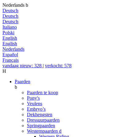
Nederlands
b
Deutsch
Deutsch
Deutsch
Italiano
Polski
English
English
Nederlands
Español
Français
vandaag nieuw: 328
|
verkocht: 578
H
Paarden
b
Paarden te koop
Pony's
Veulens
Embryo’s
Dekhengsten
Dressuurpaarden
Springpaarden
Westernpaarden
d
Western Riding