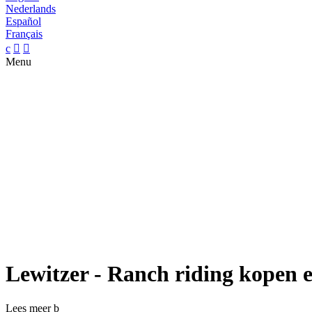
Nederlands
Español
Français
c


Menu
Lewitzer - Ranch riding kopen 
Lees meer
b