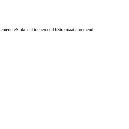
fnemend
e
Stokmaat toenemend
b
Stokmaat afnemend