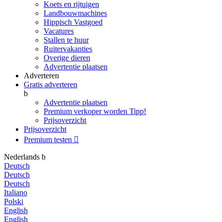
Koets en rijtuigen
Landbouwmachines
Hippisch Vastgoed
Vacatures
Stallen te huur
Ruitervakanties
Overige dieren
Advertentie plaatsen
Adverteren
Gratis adverteren
b
Advertentie plaatsen
Premium verkoper worden
Tipp!
Prijsoverzicht
Prijsoverzicht
Premium testen

Nederlands
b
Deutsch
Deutsch
Deutsch
Italiano
Polski
English
English