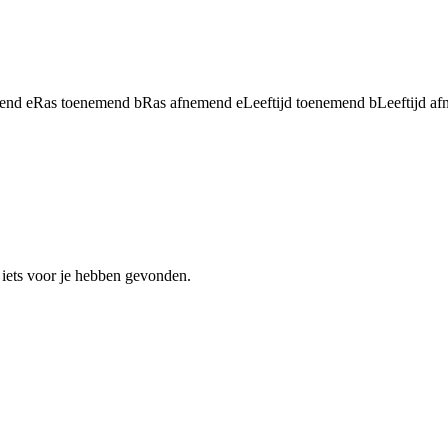
mend
e
Ras toenemend
b
Ras afnemend
e
Leeftijd toenemend
b
Leeftijd a
 iets voor je hebben gevonden.