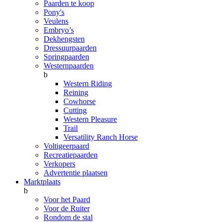
Paarden te koop
Pony's
Veulens
Embryo’s
Dekhengsten
Dressuurpaarden
Springpaarden
Westernpaarden
b
Western Riding
Reining
Cowhorse
Cutting
Western Pleasure
Trail
Versatility Ranch Horse
Voltigeerpaard
Recreatiepaarden
Verkopers
Advertentie plaatsen
Marktplaats
b
Voor het Paard
Voor de Ruiter
Rondom de stal