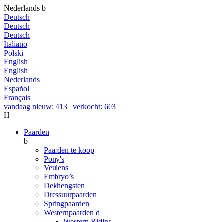
Nederlands
b
Deutsch
Deutsch
Deutsch
Italiano
Polski
English
English
Nederlands
Español
Français
vandaag nieuw: 413
|
verkocht: 603
H
Paarden
b
Paarden te koop
Pony's
Veulens
Embryo’s
Dekhengsten
Dressuurpaarden
Springpaarden
Westernpaarden
d
Western Riding