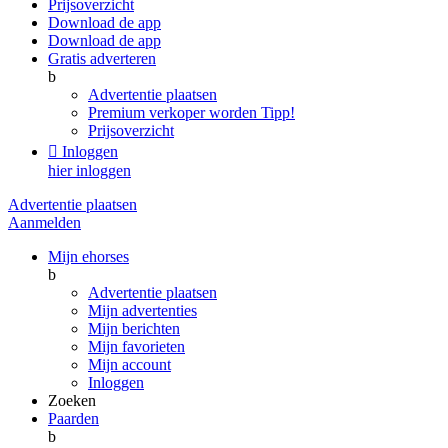
Prijsoverzicht
Download de app
Download de app
Gratis adverteren
b
Advertentie plaatsen
Premium verkoper worden
Tipp!
Prijsoverzicht

Inloggen
hier inloggen
Advertentie plaatsen
Aanmelden
Mijn ehorses
b
Advertentie plaatsen
Mijn advertenties
Mijn berichten
Mijn favorieten
Mijn account
Inloggen
Zoeken
Paarden
b