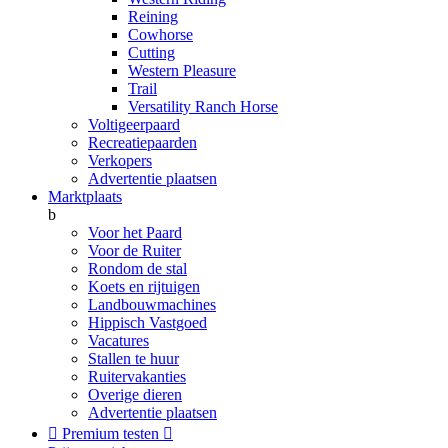
Reining
Cowhorse
Cutting
Western Pleasure
Trail
Versatility Ranch Horse
Voltigeerpaard
Recreatiepaarden
Verkopers
Advertentie plaatsen
Marktplaats
b
Voor het Paard
Voor de Ruiter
Rondom de stal
Koets en rijtuigen
Landbouwmachines
Hippisch Vastgoed
Vacatures
Stallen te huur
Ruitervakanties
Overige dieren
Advertentie plaatsen

Premium testen
