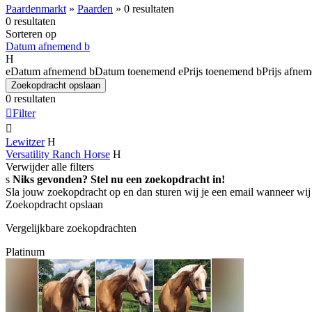
Paardenmarkt
»
Paarden
»
0 resultaten
0 resultaten
Sorteren op
Datum afnemend
b
H
e
Datum afnemend
b
Datum toenemend
e
Prijs toenemend
b
Prijs afne
Zoekopdracht opslaan
0 resultaten

Filter

Lewitzer
H
Versatility Ranch Horse
H
Verwijder alle filters
s
Niks gevonden? Stel nu een zoekopdracht in!
Sla jouw zoekopdracht op en dan sturen wij je een email wanneer wij
Zoekopdracht opslaan
Vergelijkbare zoekopdrachten
Platinum