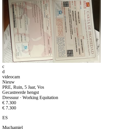
c
d
videocam
Nieuw
PRE, Ruin, 5 Jaar, Vos
Gecastreerde hengst
Dressuur · Working Equitation
€ 7.300
€ 7.300
ES
Muchamiel