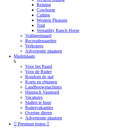
Reining
Cowhorse
Cutting
Western Pleasure
Trail
Versatility Ranch Horse
Voltigeerpaard
Recreatiepaarden
Verkopers
Advertentie plaatsen
Marktplaats
b
Voor het Paard
Voor de Ruiter
Rondom de stal
Koets en rijtuigen
Landbouwmachines
Hippisch Vastgoed
Vacatures
Stallen te huur
Ruitervakanties
Overige dieren
Advertentie plaatsen

Premium testen
