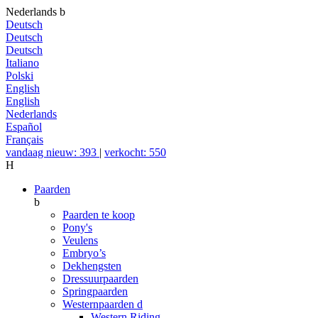
Nederlands
b
Deutsch
Deutsch
Deutsch
Italiano
Polski
English
English
Nederlands
Español
Français
vandaag nieuw: 393
|
verkocht: 550
H
Paarden
b
Paarden te koop
Pony's
Veulens
Embryo’s
Dekhengsten
Dressuurpaarden
Springpaarden
Westernpaarden
d
Western Riding