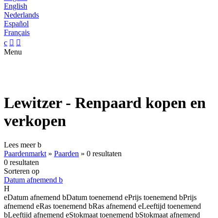
English
Nederlands
Español
Français
c


Menu
Lewitzer - Renpaard kopen en
verkopen
Lees meer
b
Paardenmarkt
»
Paarden
»
0 resultaten
0 resultaten
Sorteren op
Datum afnemend
b
H
e
Datum afnemend
b
Datum toenemend
e
Prijs toenemend
b
Prijs
afnemend
e
Ras toenemend
b
Ras afnemend
e
Leeftijd toenemend
b
Leeftijd afnemend
e
Stokmaat toenemend
b
Stokmaat afnemend