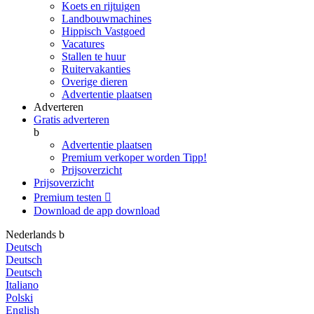
Koets en rijtuigen
Landbouwmachines
Hippisch Vastgoed
Vacatures
Stallen te huur
Ruitervakanties
Overige dieren
Advertentie plaatsen
Adverteren
Gratis adverteren
b
Advertentie plaatsen
Premium verkoper worden
Tipp!
Prijsoverzicht
Prijsoverzicht
Premium testen

Download de app
download
Nederlands
b
Deutsch
Deutsch
Deutsch
Italiano
Polski
English