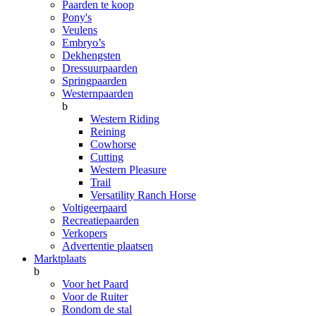
Paarden te koop
Pony's
Veulens
Embryo’s
Dekhengsten
Dressuurpaarden
Springpaarden
Westernpaarden
b
Western Riding
Reining
Cowhorse
Cutting
Western Pleasure
Trail
Versatility Ranch Horse
Voltigeerpaard
Recreatiepaarden
Verkopers
Advertentie plaatsen
Marktplaats
b
Voor het Paard
Voor de Ruiter
Rondom de stal