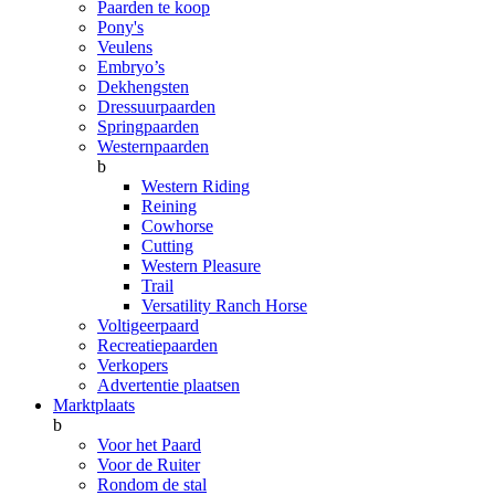
Paarden te koop
Pony's
Veulens
Embryo’s
Dekhengsten
Dressuurpaarden
Springpaarden
Westernpaarden
b
Western Riding
Reining
Cowhorse
Cutting
Western Pleasure
Trail
Versatility Ranch Horse
Voltigeerpaard
Recreatiepaarden
Verkopers
Advertentie plaatsen
Marktplaats
b
Voor het Paard
Voor de Ruiter
Rondom de stal