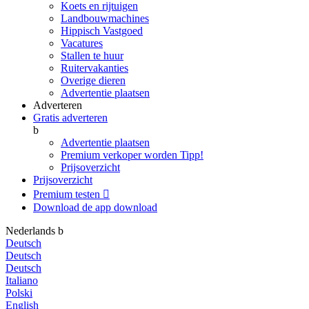
Koets en rijtuigen
Landbouwmachines
Hippisch Vastgoed
Vacatures
Stallen te huur
Ruitervakanties
Overige dieren
Advertentie plaatsen
Adverteren
Gratis adverteren
b
Advertentie plaatsen
Premium verkoper worden
Tipp!
Prijsoverzicht
Prijsoverzicht
Premium testen

Download de app
download
Nederlands
b
Deutsch
Deutsch
Deutsch
Italiano
Polski
English