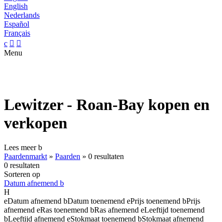
English
Nederlands
Español
Français
c


Menu
Lewitzer - Roan-Bay kopen en
verkopen
Lees meer
b
Paardenmarkt
»
Paarden
»
0 resultaten
0 resultaten
Sorteren op
Datum afnemend
b
H
e
Datum afnemend
b
Datum toenemend
e
Prijs toenemend
b
Prijs
afnemend
e
Ras toenemend
b
Ras afnemend
e
Leeftijd toenemend
b
Leeftijd afnemend
e
Stokmaat toenemend
b
Stokmaat afnemend