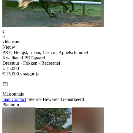
c
d
videocam
Nieuw
PRE, Hengst, 5 Jaar, 173 cm, Appelschimmel
Kwalitatief PRE-paard
Dressuur · Fokken · Recreatief
€ 15.000
€ 15.000 vraagprijs
FR
Maisonnais
mail
Contact
favorite
Bewaren
Gemarkeerd
Platinum