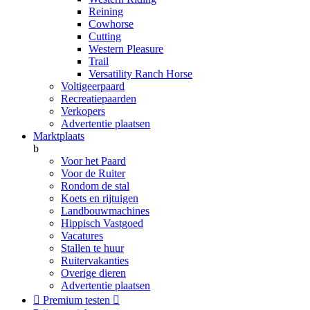
Reining
Cowhorse
Cutting
Western Pleasure
Trail
Versatility Ranch Horse
Voltigeerpaard
Recreatiepaarden
Verkopers
Advertentie plaatsen
Marktplaats
b
Voor het Paard
Voor de Ruiter
Rondom de stal
Koets en rijtuigen
Landbouwmachines
Hippisch Vastgoed
Vacatures
Stallen te huur
Ruitervakanties
Overige dieren
Advertentie plaatsen

Premium testen
