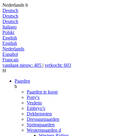
Nederlands
b
Deutsch
Deutsch
Deutsch
Italiano
Polski
English
English
Nederlands
Español
Français
vandaag nieuw: 405
|
verkocht: 603
H
Paarden
b
Paarden te koop
Pony's
Veulens
Embryo’s
Dekhengsten
Dressuurpaarden
Springpaarden
Westernpaarden
d
Western Riding