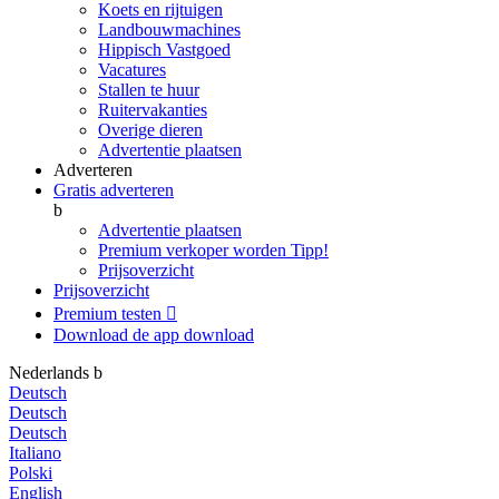
Koets en rijtuigen
Landbouwmachines
Hippisch Vastgoed
Vacatures
Stallen te huur
Ruitervakanties
Overige dieren
Advertentie plaatsen
Adverteren
Gratis adverteren
b
Advertentie plaatsen
Premium verkoper worden
Tipp!
Prijsoverzicht
Prijsoverzicht
Premium testen

Download de app
download
Nederlands
b
Deutsch
Deutsch
Deutsch
Italiano
Polski
English