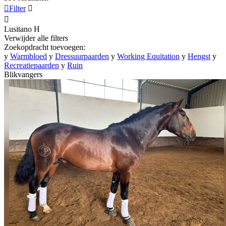

Filter


Lusitano
H
Verwijder alle filters
Zoekopdracht toevoegen:
y
Warmbloed
y
Dressuurpaarden
y
Working Equitation
y
Hengst
y
Recreatiepaarden
y
Ruin
Blikvangers