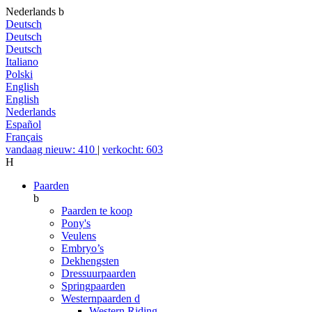
Nederlands
b
Deutsch
Deutsch
Deutsch
Italiano
Polski
English
English
Nederlands
Español
Français
vandaag nieuw: 410
|
verkocht: 603
H
Paarden
b
Paarden te koop
Pony's
Veulens
Embryo’s
Dekhengsten
Dressuurpaarden
Springpaarden
Westernpaarden
d
Western Riding