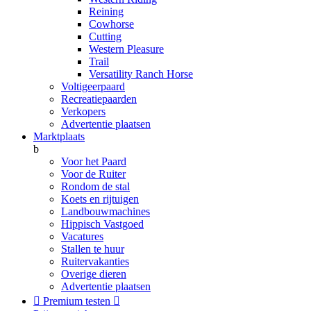
Reining
Cowhorse
Cutting
Western Pleasure
Trail
Versatility Ranch Horse
Voltigeerpaard
Recreatiepaarden
Verkopers
Advertentie plaatsen
Marktplaats
b
Voor het Paard
Voor de Ruiter
Rondom de stal
Koets en rijtuigen
Landbouwmachines
Hippisch Vastgoed
Vacatures
Stallen te huur
Ruitervakanties
Overige dieren
Advertentie plaatsen

Premium testen
