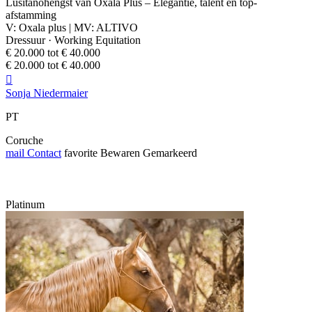
Lusitanohengst van Oxala Plus – Elegantie, talent en top-
afstamming
V: Oxala plus | MV: ALTIVO
Dressuur · Working Equitation
€ 20.000 tot € 40.000
€ 20.000 tot € 40.000

Sonja Niedermaier
PT
Coruche
mail
Contact
favorite
Bewaren
Gemarkeerd
Platinum