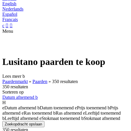
English
Nederlands
Español
Français
c


Menu
Lusitano paarden te koop
Lees meer
b
Paardenmarkt
»
Paarden
»
350 resultaten
350 resultaten
Sorteren op
Datum afnemend
b
H
e
Datum afnemend
b
Datum toenemend
e
Prijs toenemend
b
Prijs
afnemend
e
Ras toenemend
b
Ras afnemend
e
Leeftijd toenemend
b
Leeftijd afnemend
e
Stokmaat toenemend
b
Stokmaat afnemend
Zoekopdracht opslaan
350 resultaten