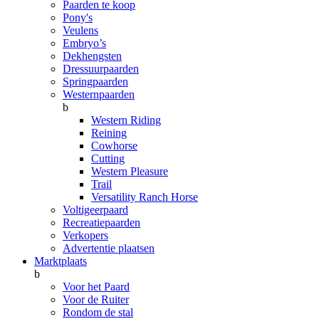
Paarden te koop
Pony's
Veulens
Embryo’s
Dekhengsten
Dressuurpaarden
Springpaarden
Westernpaarden
b
Western Riding
Reining
Cowhorse
Cutting
Western Pleasure
Trail
Versatility Ranch Horse
Voltigeerpaard
Recreatiepaarden
Verkopers
Advertentie plaatsen
Marktplaats
b
Voor het Paard
Voor de Ruiter
Rondom de stal