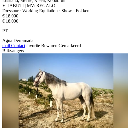
Lusitano, Merrie, 3 Jaar, Roodbruin
V: JABUTI | MV: REGALO
Dressuur · Working Equitation · Show · Fokken
€ 18.000
€ 18.000
PT
Agua Derramada
mail
Contact
favorite
Bewaren
Gemarkeerd
Blikvangers