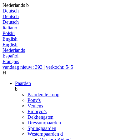
Nederlands
b
Deutsch
Deutsch
Deutsch
Italiano
Polski
English
English
Nederlands
Español
Français
vandaag nieuw: 393
|
verkocht: 545
H
Paarden
b
Paarden te koop
Pony's
Veulens
Embryo’s
Dekhengsten
Dressuurpaarden
Springpaarden
Westernpaarden
d
Western Riding