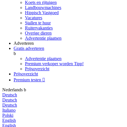
Koets en rijtuigen
Landbouwmachines
Hippisch Vastgoed
Vacatures
Stallen te huur
Ruitervakanties
Overige dieren
Advertentie plaatsen
Adverteren
Gratis adverteren
b
Advertentie plaatsen
Premium verkoper worden
Tipp!
Prijsoverzicht
Prijsoverzicht
Premium testen

Nederlands
b
Deutsch
Deutsch
Deutsch
Italiano
Polski
English
English