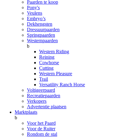
Paarden te koop
Pony's
Veulens
Embryo’s
Dekhengsten
Dressuurpaarden
Springpaarden
Westernpaarden
b
Western Riding
Reining
Cowhorse
Cutting
Western Pleasure
Trail
Versatility Ranch Horse
Voltigeerpaard
Recreatiepaarden
Verkopers
Advertentie plaatsen
Marktplaats
b
Voor het Paard
Voor de Ruiter
Rondom de stal