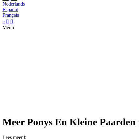
Nederlands
Español
Français
c


Menu
Meer Ponys En Kleine Paarden 
Lees meer
b