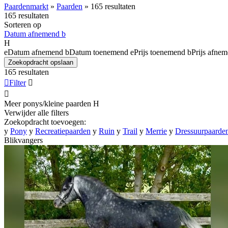
Paardenmarkt
»
Paarden
»
165 resultaten
165 resultaten
Sorteren op
Datum afnemend
b
H
e
Datum afnemend
b
Datum toenemend
e
Prijs toenemend
b
Prijs afne
Zoekopdracht opslaan
165 resultaten

Filter


Meer ponys/kleine paarden
H
Verwijder alle filters
Zoekopdracht toevoegen:
y
Pony
y
Recreatiepaarden
y
Ruin
y
Trail
y
Merrie
y
Dressuurpaarde
Blikvangers