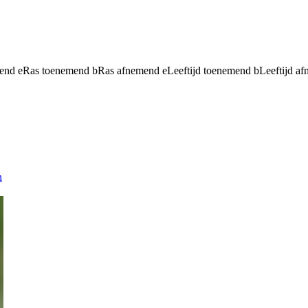
mend
e
Ras toenemend
b
Ras afnemend
e
Leeftijd toenemend
b
Leeftijd a
n