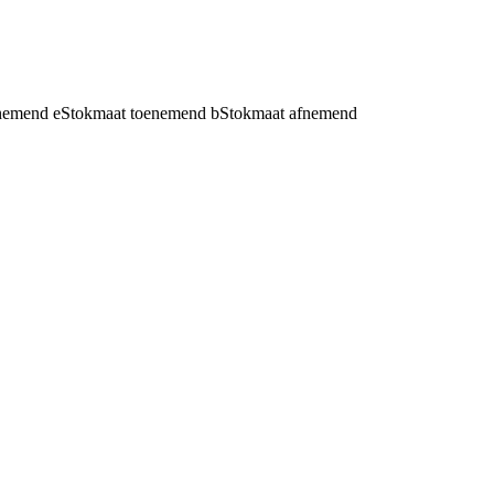
fnemend
e
Stokmaat toenemend
b
Stokmaat afnemend