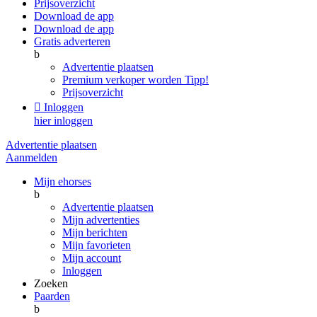
Prijsoverzicht
Download de app
Download de app
Gratis adverteren
b
Advertentie plaatsen
Premium verkoper worden
Tipp!
Prijsoverzicht

Inloggen
hier inloggen
Advertentie plaatsen
Aanmelden
Mijn ehorses
b
Advertentie plaatsen
Mijn advertenties
Mijn berichten
Mijn favorieten
Mijn account
Inloggen
Zoeken
Paarden
b