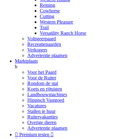
Reining
Cowhorse
Cutting
Western Pleasure
Trail
Versatility Ranch Horse
Voltigeerpaard
Recreatiepaarden
Verkopers
Advertentie plaatsen
Marktplaats
b
Voor het Paard
Voor de Ruiter
Rondom de stal
Koets en rijtuigen
Landbouwmachines
Hippisch Vastgoed
Vacatures
Stallen te huur
Ruitervakanties
Overige dieren
Advertentie plaatsen

Premium testen
