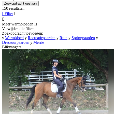
Zoekopdracht opslaan
150 resultaten

Filter


Meer warmbloeden
H
Verwijder alle filters
Zoekopdracht toevoegen:
y
Warmbloed
y
Recreatiepaarden
y
Ruin
y
Springpaarden
y
Dressuurpaarden
y
Merrie
Blikvangers