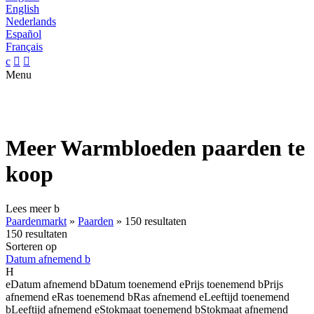
English
Nederlands
Español
Français
c


Menu
Meer Warmbloeden paarden te
koop
Lees meer
b
Paardenmarkt
»
Paarden
»
150 resultaten
150 resultaten
Sorteren op
Datum afnemend
b
H
e
Datum afnemend
b
Datum toenemend
e
Prijs toenemend
b
Prijs
afnemend
e
Ras toenemend
b
Ras afnemend
e
Leeftijd toenemend
b
Leeftijd afnemend
e
Stokmaat toenemend
b
Stokmaat afnemend