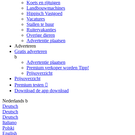
Koets en rijtuigen
Landbouwmachines
Hippisch Vastgoed
Vacatures
Stallen te huur
Ruitervakanties
Overige dieren
Advertentie plaatsen
Adverteren
Gratis adverteren
b
Advertentie plaatsen
Premium verkoper worden
Tipp!
Prijsoverzicht
Prijsoverzicht
Premium testen

Download de app
download
Nederlands
b
Deutsch
Deutsch
Deutsch
Italiano
Polski
English