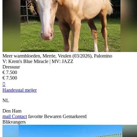
Meer warmbloeden, Merrie, Veulen (03/2026), Palomino
V: Krem's Blue Miracle | MV: JAZZ
Dressuur
€ 7.500
€ 7.500

Handesstal meijer
NL
Den Ham
mail
Contact
favorite
Bewaren
Gemarkeerd
Blikvangers