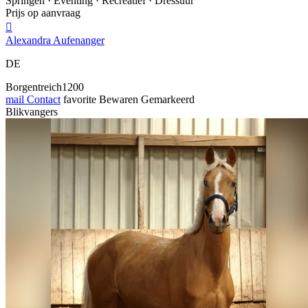
Springen · Eventing · Recreatief · Dressuur
Prijs op aanvraag

Alexandra Aufenanger
DE
Borgentreich1200
mail
Contact
favorite
Bewaren
Gemarkeerd
Blikvangers