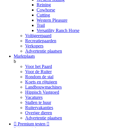
Reining
Cowhorse
Cutting
Western Pleasure
Trail
Versatility Ranch Horse
Voltigeerpaard
Recreatiepaarden
Verkopers
Advertentie plaatsen
Marktplaats
b
Voor het Paard
Voor de Ruiter
Rondom de stal
Koets en rijtuigen
Landbouwmachines
Hippisch Vastgoed
Vacatures
Stallen te huur
Ruitervakanties
Overige dieren
Advertentie plaatsen

Premium testen
