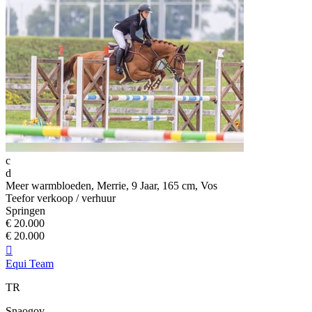
c
d
Meer warmbloeden, Merrie, 9 Jaar, 165 cm, Vos
Teefor verkoop / verhuur
Springen
€ 20.000
€ 20.000

Equi Team
TR
Snaogov