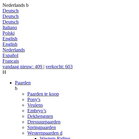
Nederlands
b
Deutsch
Deutsch
Deutsch
Italiano
Polski
English
English
Nederlands
Español
Français
vandaag nieuw: 409
|
verkocht: 603
H
Paarden
b
Paarden te koop
Pony's
Veulens
Embryo’s
Dekhengsten
Dressuurpaarden
Springpaarden
Westernpaarden
d
Western Riding