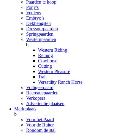
Paarden te koop
Pony's
Veulens
Embryo’s
Dekhengsten
Dressuurpaarden
Springpaarden
Westernpaarden
b
Western Riding
Reining
Cowhorse
Cutting
Western Pleasure
Trail
Versatility Ranch Horse
Voltigeerpaard
Recreatiepaarden
Verkopers
Advertentie plaatsen
Marktplaats
b
Voor het Paard
Voor de Ruiter
Rondom de stal