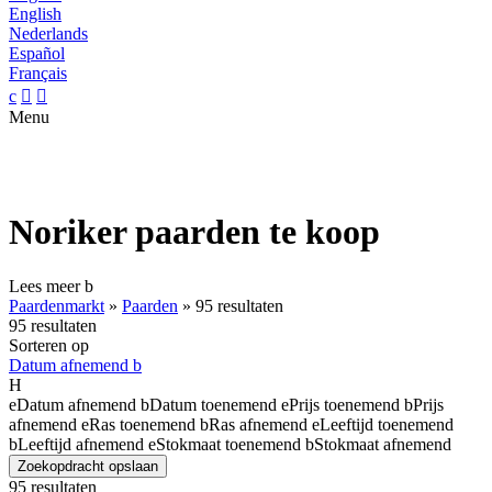
English
Nederlands
Español
Français
c


Menu
Noriker paarden te koop
Lees meer
b
Paardenmarkt
»
Paarden
»
95 resultaten
95 resultaten
Sorteren op
Datum afnemend
b
H
e
Datum afnemend
b
Datum toenemend
e
Prijs toenemend
b
Prijs
afnemend
e
Ras toenemend
b
Ras afnemend
e
Leeftijd toenemend
b
Leeftijd afnemend
e
Stokmaat toenemend
b
Stokmaat afnemend
Zoekopdracht opslaan
95 resultaten