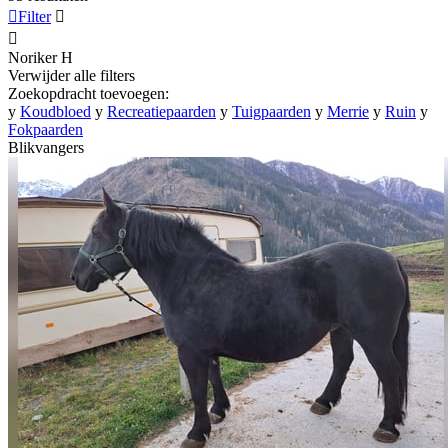

Filter


Noriker
H
Verwijder alle filters
Zoekopdracht toevoegen:
y
Koudbloed
y
Recreatiepaarden
y
Tuigpaarden
y
Merrie
y
Ruin
y
Fokpaarden
Blikvangers