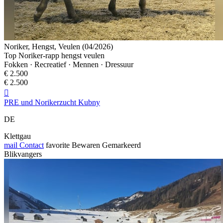
Noriker, Hengst, Veulen (04/2026)
Top Noriker-rapp hengst veulen
Fokken · Recreatief · Mennen · Dressuur
€ 2.500
€ 2.500

PRE und Norikerzucht Kubny
DE
Klettgau
mail
Contact
favorite
Bewaren
Gemarkeerd
Blikvangers