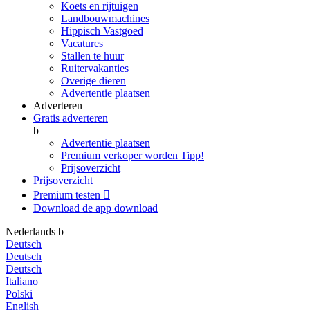
Koets en rijtuigen
Landbouwmachines
Hippisch Vastgoed
Vacatures
Stallen te huur
Ruitervakanties
Overige dieren
Advertentie plaatsen
Adverteren
Gratis adverteren
b
Advertentie plaatsen
Premium verkoper worden
Tipp!
Prijsoverzicht
Prijsoverzicht
Premium testen

Download de app
download
Nederlands
b
Deutsch
Deutsch
Deutsch
Italiano
Polski
English