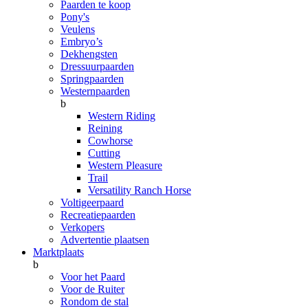
Paarden te koop
Pony's
Veulens
Embryo’s
Dekhengsten
Dressuurpaarden
Springpaarden
Westernpaarden
b
Western Riding
Reining
Cowhorse
Cutting
Western Pleasure
Trail
Versatility Ranch Horse
Voltigeerpaard
Recreatiepaarden
Verkopers
Advertentie plaatsen
Marktplaats
b
Voor het Paard
Voor de Ruiter
Rondom de stal