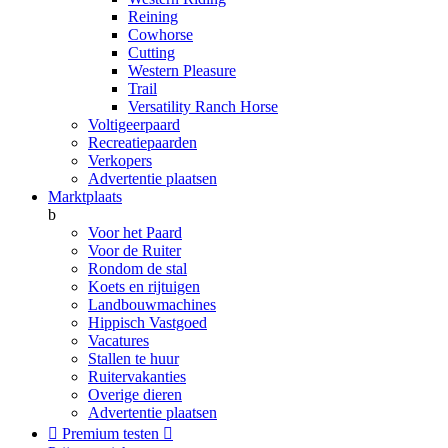
Reining
Cowhorse
Cutting
Western Pleasure
Trail
Versatility Ranch Horse
Voltigeerpaard
Recreatiepaarden
Verkopers
Advertentie plaatsen
Marktplaats
b
Voor het Paard
Voor de Ruiter
Rondom de stal
Koets en rijtuigen
Landbouwmachines
Hippisch Vastgoed
Vacatures
Stallen te huur
Ruitervakanties
Overige dieren
Advertentie plaatsen

Premium testen
