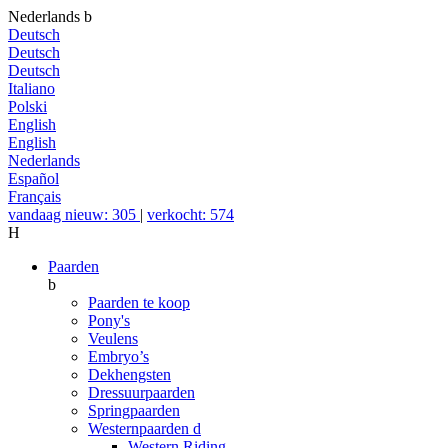
Nederlands
b
Deutsch
Deutsch
Deutsch
Italiano
Polski
English
English
Nederlands
Español
Français
vandaag nieuw: 305
|
verkocht: 574
H
Paarden
b
Paarden te koop
Pony's
Veulens
Embryo’s
Dekhengsten
Dressuurpaarden
Springpaarden
Westernpaarden
d
Western Riding