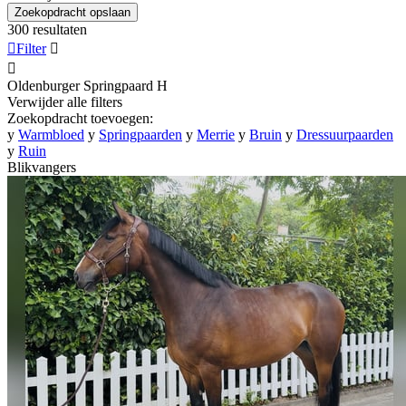
Zoekopdracht opslaan
300 resultaten

Filter


Oldenburger Springpaard
H
Verwijder alle filters
Zoekopdracht toevoegen:
y
Warmbloed
y
Springpaarden
y
Merrie
y
Bruin
y
Dressuurpaarden
y
Ruin
Blikvangers