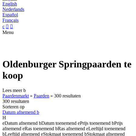
English
Nederlands
Español
Français
c


Menu
Oldenburger Springpaarden te
koop
Lees meer
b
Paardenmarkt
»
Paarden
»
300 resultaten
300 resultaten
Sorteren op
Datum afnemend
b
H
e
Datum afnemend
b
Datum toenemend
e
Prijs toenemend
b
Prijs
afnemend
e
Ras toenemend
b
Ras afnemend
e
Leeftijd toenemend
b
Leeftijd afnemend
e
Stokmaat toenemend
b
Stokmaat afnemend