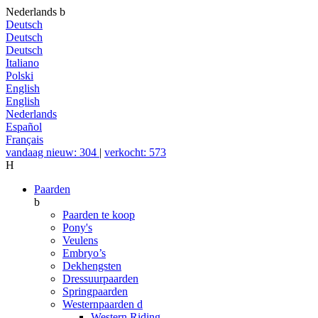
Nederlands
b
Deutsch
Deutsch
Deutsch
Italiano
Polski
English
English
Nederlands
Español
Français
vandaag nieuw: 304
|
verkocht: 573
H
Paarden
b
Paarden te koop
Pony's
Veulens
Embryo’s
Dekhengsten
Dressuurpaarden
Springpaarden
Westernpaarden
d
Western Riding