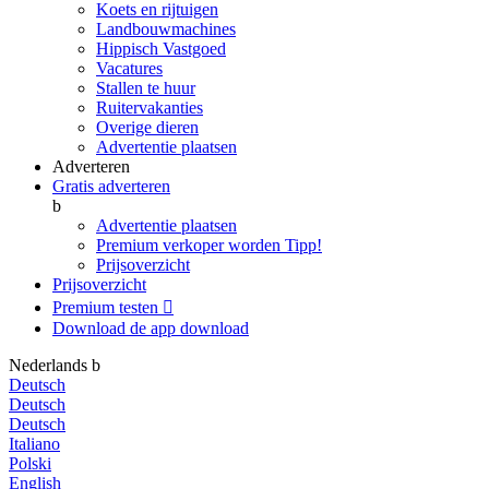
Koets en rijtuigen
Landbouwmachines
Hippisch Vastgoed
Vacatures
Stallen te huur
Ruitervakanties
Overige dieren
Advertentie plaatsen
Adverteren
Gratis adverteren
b
Advertentie plaatsen
Premium verkoper worden
Tipp!
Prijsoverzicht
Prijsoverzicht
Premium testen

Download de app
download
Nederlands
b
Deutsch
Deutsch
Deutsch
Italiano
Polski
English