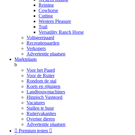
Reining
Cowhorse
Cutting
Western Pleasure
Trail
Versatility Ranch Horse
Voltigeerpaard
Recreatiepaarden
Verkopers
Advertentie plaatsen
Marktplaats
b
Voor het Paard
Voor de Ruiter
Rondom de stal
Koets en rijtuigen
Landbouwmachines
Hippisch Vastgoed
Vacatures
Stallen te huur
Ruitervakanties
Overige dieren
Advertentie plaatsen

Premium testen
