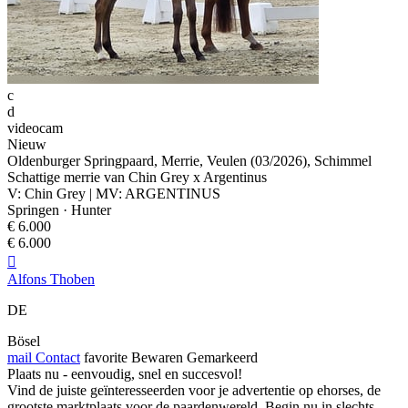
c
d
videocam
Nieuw
Oldenburger Springpaard, Merrie, Veulen (03/2026), Schimmel
Schattige merrie van Chin Grey x Argentinus
V: Chin Grey | MV: ARGENTINUS
Springen · Hunter
€ 6.000
€ 6.000

Alfons Thoben
DE
Bösel
mail
Contact
favorite
Bewaren
Gemarkeerd
Plaats nu - eenvoudig, snel en succesvol!
Vind de juiste geïnteresseerden voor je advertentie op ehorses, de
grootste marktplaats voor de paardenwereld. Begin nu in slechts