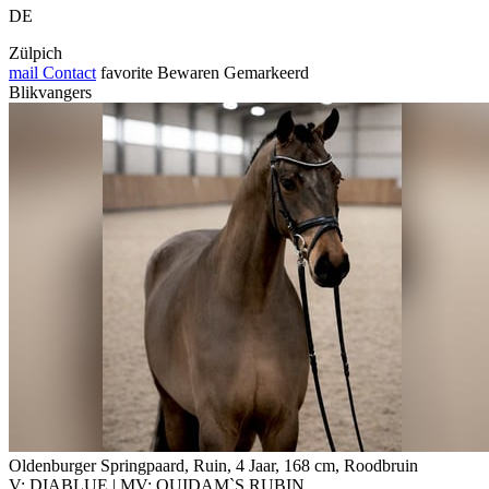
DE
Zülpich
mail
Contact
favorite
Bewaren
Gemarkeerd
Blikvangers
Oldenburger Springpaard, Ruin, 4 Jaar, 168 cm, Roodbruin
V: DIABLUE | MV: QUIDAM`S RUBIN