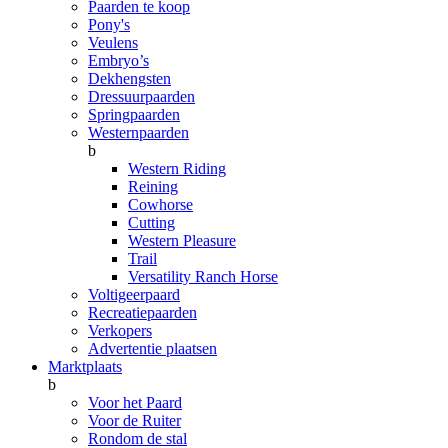
Paarden te koop
Pony's
Veulens
Embryo’s
Dekhengsten
Dressuurpaarden
Springpaarden
Westernpaarden
b
Western Riding
Reining
Cowhorse
Cutting
Western Pleasure
Trail
Versatility Ranch Horse
Voltigeerpaard
Recreatiepaarden
Verkopers
Advertentie plaatsen
Marktplaats
b
Voor het Paard
Voor de Ruiter
Rondom de stal