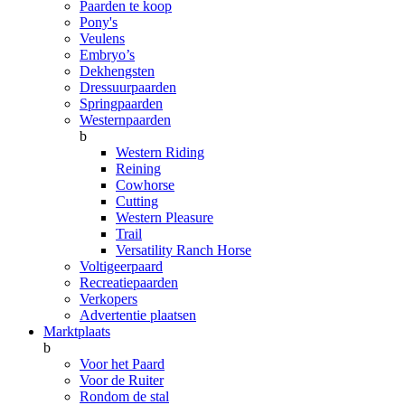
Paarden te koop
Pony's
Veulens
Embryo’s
Dekhengsten
Dressuurpaarden
Springpaarden
Westernpaarden
b
Western Riding
Reining
Cowhorse
Cutting
Western Pleasure
Trail
Versatility Ranch Horse
Voltigeerpaard
Recreatiepaarden
Verkopers
Advertentie plaatsen
Marktplaats
b
Voor het Paard
Voor de Ruiter
Rondom de stal