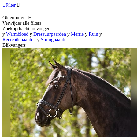

Filter


Oldenburger
H
Verwijder alle filters
Zoekopdracht toevoegen:
y
Warmbloed
y
Dressuurpaarden
y
Merrie
y
Ruin
y
Recreatiepaarden
y
Springpaarden
Blikvangers