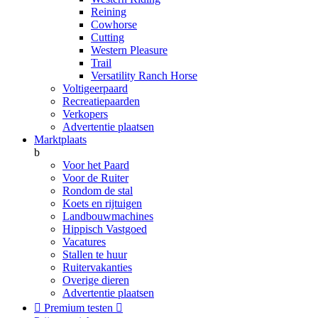
Reining
Cowhorse
Cutting
Western Pleasure
Trail
Versatility Ranch Horse
Voltigeerpaard
Recreatiepaarden
Verkopers
Advertentie plaatsen
Marktplaats
b
Voor het Paard
Voor de Ruiter
Rondom de stal
Koets en rijtuigen
Landbouwmachines
Hippisch Vastgoed
Vacatures
Stallen te huur
Ruitervakanties
Overige dieren
Advertentie plaatsen

Premium testen
