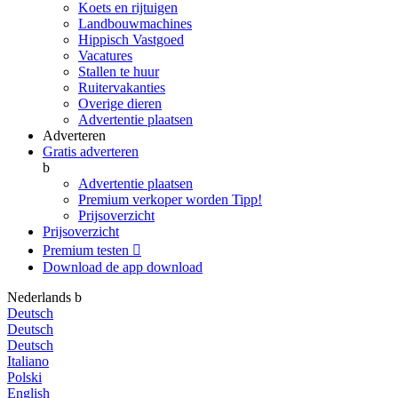
Koets en rijtuigen
Landbouwmachines
Hippisch Vastgoed
Vacatures
Stallen te huur
Ruitervakanties
Overige dieren
Advertentie plaatsen
Adverteren
Gratis adverteren
b
Advertentie plaatsen
Premium verkoper worden
Tipp!
Prijsoverzicht
Prijsoverzicht
Premium testen

Download de app
download
Nederlands
b
Deutsch
Deutsch
Deutsch
Italiano
Polski
English