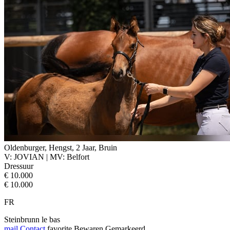
Oldenburger, Hengst, 2 Jaar, Bruin
V: JOVIAN | MV: Belfort
Dressuur
€ 10.000
€ 10.000
FR
Steinbrunn le bas
mail
Contact
favorite
Bewaren
Gemarkeerd