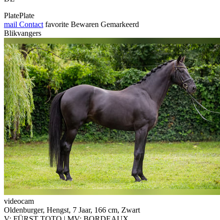
PlatePlate
mail
Contact
favorite
Bewaren
Gemarkeerd
Blikvangers
videocam
Oldenburger, Hengst, 7 Jaar, 166 cm, Zwart
V: FÜRST TOTO | MV: BORDEAUX