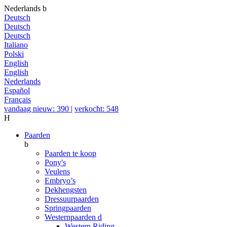
Nederlands
b
Deutsch
Deutsch
Deutsch
Italiano
Polski
English
English
Nederlands
Español
Français
vandaag nieuw: 390
|
verkocht: 548
H
Paarden
b
Paarden te koop
Pony's
Veulens
Embryo’s
Dekhengsten
Dressuurpaarden
Springpaarden
Westernpaarden
d
Western Riding