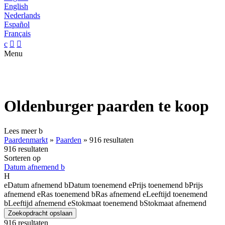
English
Nederlands
Español
Français
c


Menu
Oldenburger paarden te koop
Lees meer
b
Paardenmarkt
»
Paarden
»
916 resultaten
916 resultaten
Sorteren op
Datum afnemend
b
H
e
Datum afnemend
b
Datum toenemend
e
Prijs toenemend
b
Prijs
afnemend
e
Ras toenemend
b
Ras afnemend
e
Leeftijd toenemend
b
Leeftijd afnemend
e
Stokmaat toenemend
b
Stokmaat afnemend
Zoekopdracht opslaan
916 resultaten