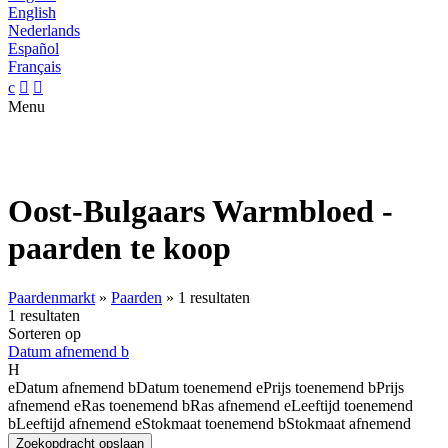
English
Nederlands
Español
Français
c


Menu
Oost-Bulgaars Warmbloed -
paarden te koop
Paardenmarkt
»
Paarden
»
1 resultaten
1 resultaten
Sorteren op
Datum afnemend
b
H
e
Datum afnemend
b
Datum toenemend
e
Prijs toenemend
b
Prijs
afnemend
e
Ras toenemend
b
Ras afnemend
e
Leeftijd toenemend
b
Leeftijd afnemend
e
Stokmaat toenemend
b
Stokmaat afnemend
Zoekopdracht opslaan