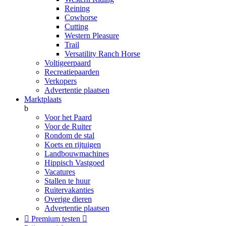
Reining
Cowhorse
Cutting
Western Pleasure
Trail
Versatility Ranch Horse
Voltigeerpaard
Recreatiepaarden
Verkopers
Advertentie plaatsen
Marktplaats
b
Voor het Paard
Voor de Ruiter
Rondom de stal
Koets en rijtuigen
Landbouwmachines
Hippisch Vastgoed
Vacatures
Stallen te huur
Ruitervakanties
Overige dieren
Advertentie plaatsen

Premium testen
