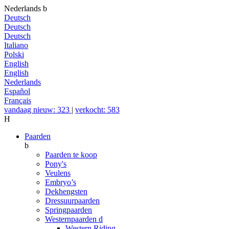
Nederlands
b
Deutsch
Deutsch
Deutsch
Italiano
Polski
English
English
Nederlands
Español
Français
vandaag nieuw: 323
|
verkocht: 583
H
Paarden
b
Paarden te koop
Pony's
Veulens
Embryo’s
Dekhengsten
Dressuurpaarden
Springpaarden
Westernpaarden
d
Western Riding