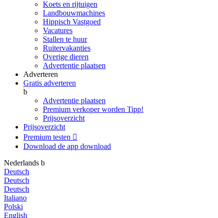
Koets en rijtuigen
Landbouwmachines
Hippisch Vastgoed
Vacatures
Stallen te huur
Ruitervakanties
Overige dieren
Advertentie plaatsen
Adverteren
Gratis adverteren
b
Advertentie plaatsen
Premium verkoper worden
Tipp!
Prijsoverzicht
Prijsoverzicht
Premium testen

Download de app
download
Nederlands
b
Deutsch
Deutsch
Deutsch
Italiano
Polski
English