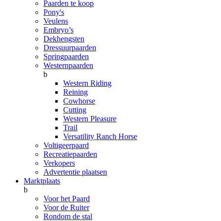
Paarden te koop
Pony's
Veulens
Embryo’s
Dekhengsten
Dressuurpaarden
Springpaarden
Westernpaarden
b
Western Riding
Reining
Cowhorse
Cutting
Western Pleasure
Trail
Versatility Ranch Horse
Voltigeerpaard
Recreatiepaarden
Verkopers
Advertentie plaatsen
Marktplaats
b
Voor het Paard
Voor de Ruiter
Rondom de stal