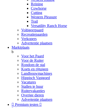
Reining
Cowhorse
Cutting
Western Pleasure
Trail
Versatility Ranch Horse
Voltigeerpaard
Recreatiepaarden
Verkopers
Advertentie plaatsen
Marktplaats
b
Voor het Paard
Voor de Ruiter
Rondom de stal
Koets en rijtuigen
Landbouwmachines
Hippisch Vastgoed
Vacatures
Stallen te huur
Ruitervakanties
Overige dieren
Advertentie plaatsen

Premium testen
