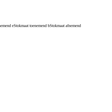
fnemend
e
Stokmaat toenemend
b
Stokmaat afnemend