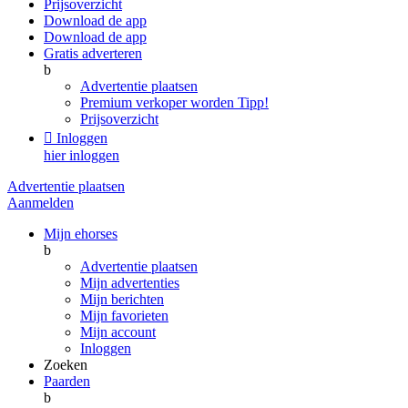
Prijsoverzicht
Download de app
Download de app
Gratis adverteren
b
Advertentie plaatsen
Premium verkoper worden
Tipp!
Prijsoverzicht

Inloggen
hier inloggen
Advertentie plaatsen
Aanmelden
Mijn ehorses
b
Advertentie plaatsen
Mijn advertenties
Mijn berichten
Mijn favorieten
Mijn account
Inloggen
Zoeken
Paarden
b