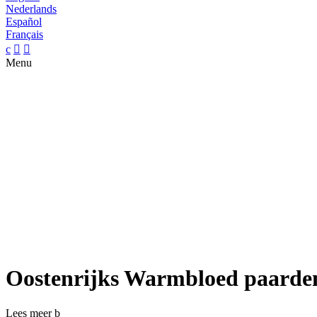
Nederlands
Español
Français
c


Menu
Oostenrijks Warmbloed paarden
Lees meer
b