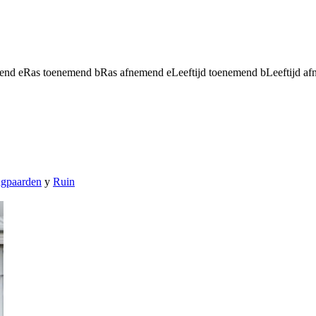
mend
e
Ras toenemend
b
Ras afnemend
e
Leeftijd toenemend
b
Leeftijd a
ngpaarden
y
Ruin