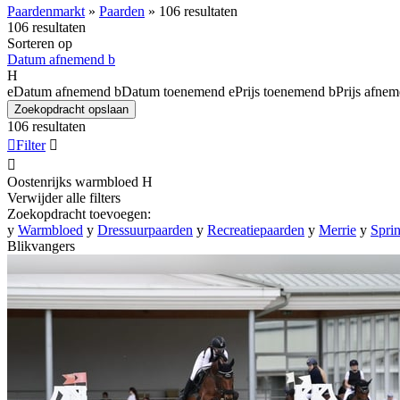
Paardenmarkt
»
Paarden
»
106 resultaten
106 resultaten
Sorteren op
Datum afnemend
b
H
e
Datum afnemend
b
Datum toenemend
e
Prijs toenemend
b
Prijs afne
Zoekopdracht opslaan
106 resultaten

Filter


Oostenrijks warmbloed
H
Verwijder alle filters
Zoekopdracht toevoegen:
y
Warmbloed
y
Dressuurpaarden
y
Recreatiepaarden
y
Merrie
y
Spri
Blikvangers