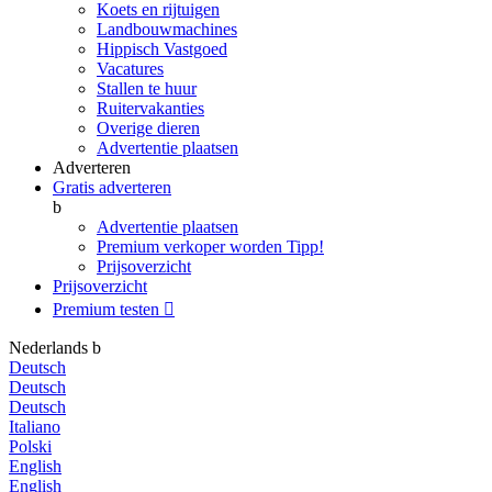
Koets en rijtuigen
Landbouwmachines
Hippisch Vastgoed
Vacatures
Stallen te huur
Ruitervakanties
Overige dieren
Advertentie plaatsen
Adverteren
Gratis adverteren
b
Advertentie plaatsen
Premium verkoper worden
Tipp!
Prijsoverzicht
Prijsoverzicht
Premium testen

Nederlands
b
Deutsch
Deutsch
Deutsch
Italiano
Polski
English
English