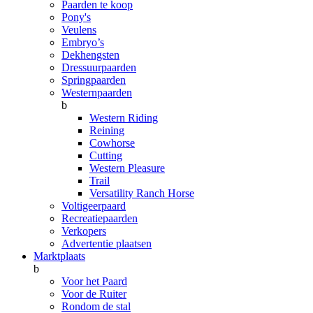
Paarden te koop
Pony's
Veulens
Embryo’s
Dekhengsten
Dressuurpaarden
Springpaarden
Westernpaarden
b
Western Riding
Reining
Cowhorse
Cutting
Western Pleasure
Trail
Versatility Ranch Horse
Voltigeerpaard
Recreatiepaarden
Verkopers
Advertentie plaatsen
Marktplaats
b
Voor het Paard
Voor de Ruiter
Rondom de stal