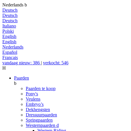
Nederlands
b
Deutsch
Deutsch
Deutsch
Italiano
Polski
English
English
Nederlands
Español
Français
vandaag nieuw: 386
|
verkocht: 546
H
Paarden
b
Paarden te koop
Pony's
Veulens
Embryo’s
Dekhengsten
Dressuurpaarden
Springpaarden
Westernpaarden
d
Western Riding