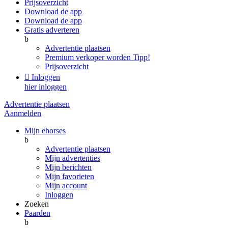
Prijsoverzicht
Download de app
Download de app
Gratis adverteren
b
Advertentie plaatsen
Premium verkoper worden
Tipp!
Prijsoverzicht

Inloggen
hier inloggen
Advertentie plaatsen
Aanmelden
Mijn ehorses
b
Advertentie plaatsen
Mijn advertenties
Mijn berichten
Mijn favorieten
Mijn account
Inloggen
Zoeken
Paarden
b