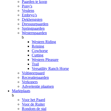
Paarden te koop
Pony's
Veulens
Embryo’s
Dekhengsten
Dressuurpaarden
Springpaarden
Westernpaarden
b
Western Riding
Reining
Cowhorse
Cutting
Western Pleasure
Trail
Versatility Ranch Horse
Voltigeerpaard
Recreatiepaarden
Verkopers
Advertentie plaatsen
Marktplaats
b
Voor het Paard
Voor de Ruiter
Rondom de stal