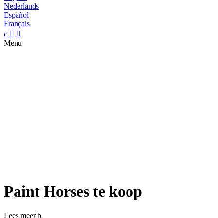
Nederlands
Español
Français
c


Menu
Paint Horses te koop
Lees meer
b