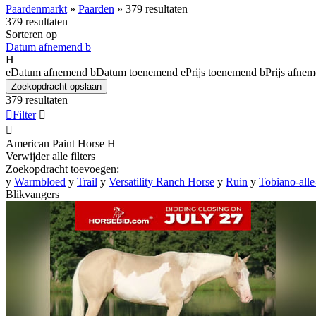
Paardenmarkt
»
Paarden
»
379 resultaten
379 resultaten
Sorteren op
Datum afnemend
b
H
e
Datum afnemend
b
Datum toenemend
e
Prijs toenemend
b
Prijs afne
Zoekopdracht opslaan
379 resultaten

Filter


American Paint Horse
H
Verwijder alle filters
Zoekopdracht toevoegen:
y
Warmbloed
y
Trail
y
Versatility Ranch Horse
y
Ruin
y
Tobiano-alle
Blikvangers