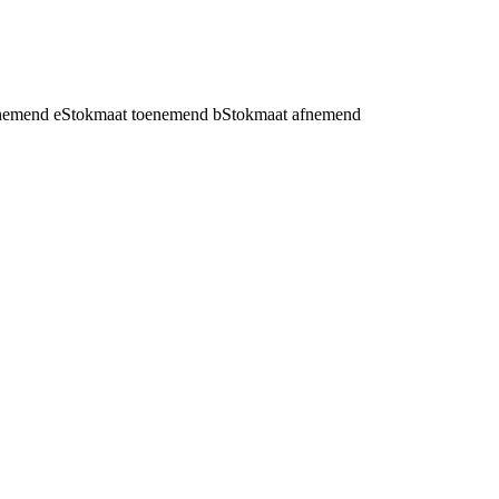
fnemend
e
Stokmaat toenemend
b
Stokmaat afnemend