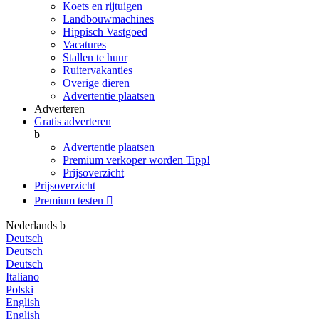
Koets en rijtuigen
Landbouwmachines
Hippisch Vastgoed
Vacatures
Stallen te huur
Ruitervakanties
Overige dieren
Advertentie plaatsen
Adverteren
Gratis adverteren
b
Advertentie plaatsen
Premium verkoper worden
Tipp!
Prijsoverzicht
Prijsoverzicht
Premium testen

Nederlands
b
Deutsch
Deutsch
Deutsch
Italiano
Polski
English
English