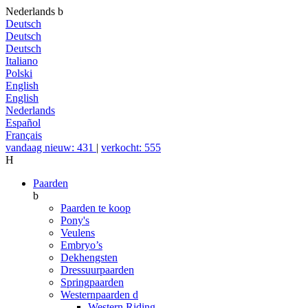
Nederlands
b
Deutsch
Deutsch
Deutsch
Italiano
Polski
English
English
Nederlands
Español
Français
vandaag nieuw: 431
|
verkocht: 555
H
Paarden
b
Paarden te koop
Pony's
Veulens
Embryo’s
Dekhengsten
Dressuurpaarden
Springpaarden
Westernpaarden
d
Western Riding