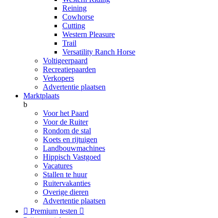
Reining
Cowhorse
Cutting
Western Pleasure
Trail
Versatility Ranch Horse
Voltigeerpaard
Recreatiepaarden
Verkopers
Advertentie plaatsen
Marktplaats
b
Voor het Paard
Voor de Ruiter
Rondom de stal
Koets en rijtuigen
Landbouwmachines
Hippisch Vastgoed
Vacatures
Stallen te huur
Ruitervakanties
Overige dieren
Advertentie plaatsen

Premium testen
