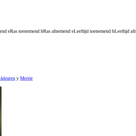
mend
e
Ras toenemend
b
Ras afnemend
e
Leeftijd toenemend
b
Leeftijd a
-kleuren
y
Merrie