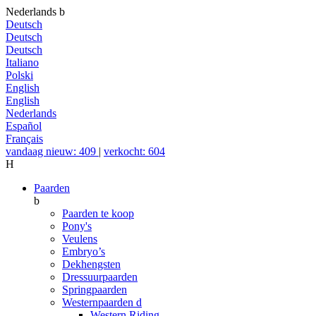
Nederlands
b
Deutsch
Deutsch
Deutsch
Italiano
Polski
English
English
Nederlands
Español
Français
vandaag nieuw: 409
|
verkocht: 604
H
Paarden
b
Paarden te koop
Pony's
Veulens
Embryo’s
Dekhengsten
Dressuurpaarden
Springpaarden
Westernpaarden
d
Western Riding