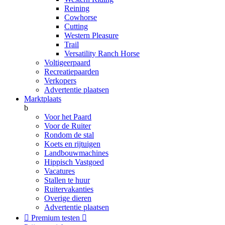
Reining
Cowhorse
Cutting
Western Pleasure
Trail
Versatility Ranch Horse
Voltigeerpaard
Recreatiepaarden
Verkopers
Advertentie plaatsen
Marktplaats
b
Voor het Paard
Voor de Ruiter
Rondom de stal
Koets en rijtuigen
Landbouwmachines
Hippisch Vastgoed
Vacatures
Stallen te huur
Ruitervakanties
Overige dieren
Advertentie plaatsen

Premium testen
