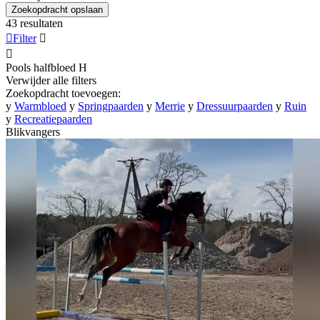
Zoekopdracht opslaan
43 resultaten

Filter


Pools halfbloed
H
Verwijder alle filters
Zoekopdracht toevoegen:
y
Warmbloed
y
Springpaarden
y
Merrie
y
Dressuurpaarden
y
Ruin
y
Recreatiepaarden
Blikvangers