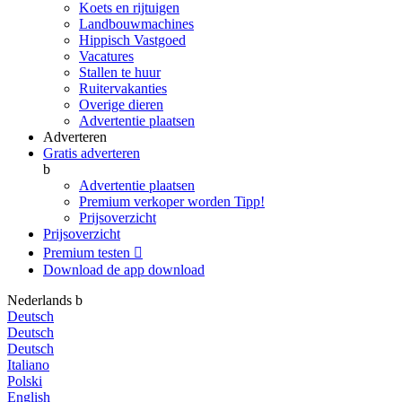
Koets en rijtuigen
Landbouwmachines
Hippisch Vastgoed
Vacatures
Stallen te huur
Ruitervakanties
Overige dieren
Advertentie plaatsen
Adverteren
Gratis adverteren
b
Advertentie plaatsen
Premium verkoper worden
Tipp!
Prijsoverzicht
Prijsoverzicht
Premium testen

Download de app
download
Nederlands
b
Deutsch
Deutsch
Deutsch
Italiano
Polski
English