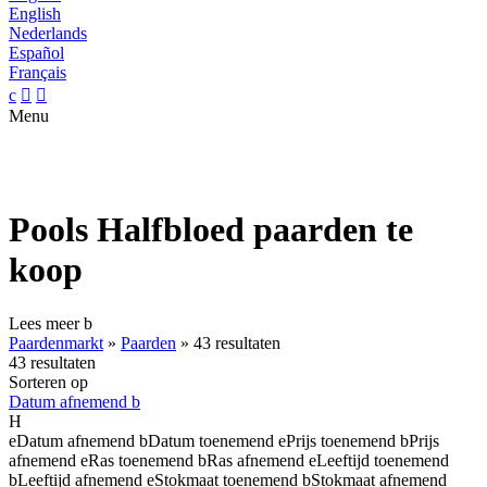
English
Nederlands
Español
Français
c


Menu
Pools Halfbloed paarden te
koop
Lees meer
b
Paardenmarkt
»
Paarden
»
43 resultaten
43 resultaten
Sorteren op
Datum afnemend
b
H
e
Datum afnemend
b
Datum toenemend
e
Prijs toenemend
b
Prijs
afnemend
e
Ras toenemend
b
Ras afnemend
e
Leeftijd toenemend
b
Leeftijd afnemend
e
Stokmaat toenemend
b
Stokmaat afnemend