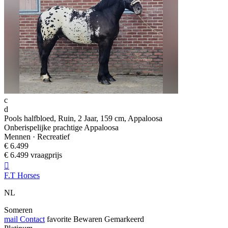
c
d
Pools halfbloed, Ruin, 2 Jaar, 159 cm, Appaloosa
Onberispelijke prachtige Appaloosa
Mennen · Recreatief
€ 6.499
€ 6.499 vraagprijs

F.T Horses
NL
Someren
mail
Contact
favorite
Bewaren
Gemarkeerd