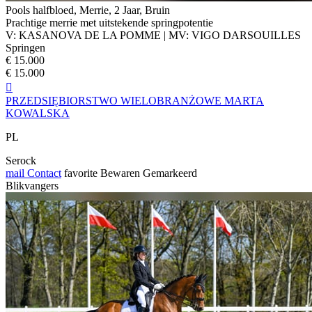
Pools halfbloed, Merrie, 2 Jaar, Bruin
Prachtige merrie met uitstekende springpotentie
V: KASANOVA DE LA POMME | MV: VIGO DARSOUILLES
Springen
€ 15.000
€ 15.000

PRZEDSIĘBIORSTWO WIELOBRANŻOWE MARTA
KOWALSKA
PL
Serock
mail
Contact
favorite
Bewaren
Gemarkeerd
Blikvangers