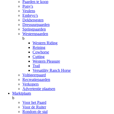
Paarden te koop
Pony's
Veulens
Embryo’s
Dekhengsten
Dressuurpaarden
Springpaarden
Westernpaarden
b
Western Riding
Reining
Cowhorse
Cutting
Western Pleasure
Trail
Versatility Ranch Horse
Voltigeerpaard
Recreatiepaarden
Verkopers
Advertentie plaatsen
Marktplaats
b
Voor het Paard
Voor de Ruiter
Rondom de stal