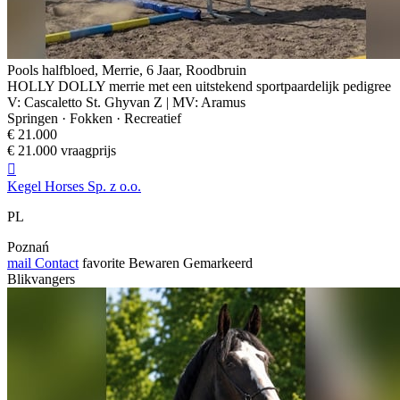
Pools halfbloed, Merrie, 6 Jaar, Roodbruin
HOLLY DOLLY merrie met een uitstekend sportpaardelijk pedigree
V: Cascaletto St. Ghyvan Z | MV: Aramus
Springen · Fokken · Recreatief
€ 21.000
€ 21.000 vraagprijs

Kegel Horses Sp. z o.o.
PL
Poznań
mail
Contact
favorite
Bewaren
Gemarkeerd
Blikvangers