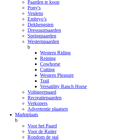
Paarden te koop
Pony's
Veulens
Embryo’s
Dekhengsten
Dressuurpaarden
Springpaarden
Westernpaarden
b
Western Riding
Reining
Cowhorse
Cutting
Western Pleasure
Trail
Versatility Ranch Horse
Voltigeerpaard
Recreatiepaarden
Verkopers
Advertentie plaatsen
Marktplaats
b
Voor het Paard
Voor de Ruiter
Rondom de stal