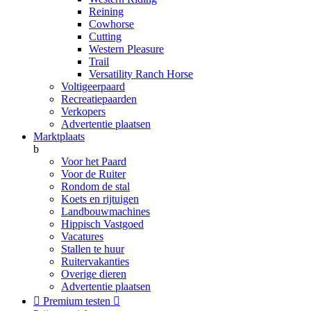
Reining
Cowhorse
Cutting
Western Pleasure
Trail
Versatility Ranch Horse
Voltigeerpaard
Recreatiepaarden
Verkopers
Advertentie plaatsen
Marktplaats
b
Voor het Paard
Voor de Ruiter
Rondom de stal
Koets en rijtuigen
Landbouwmachines
Hippisch Vastgoed
Vacatures
Stallen te huur
Ruitervakanties
Overige dieren
Advertentie plaatsen

Premium testen
