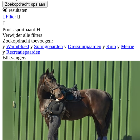
Zoekopdracht opslaan
98 resultaten

Filter


Pools sportpaard
H
Verwijder alle filters
Zoekopdracht toevoegen:
y
Warmbloed
y
Springpaarden
y
Dressuurpaarden
y
Ruin
y
Merrie
y
Recreatiepaarden
Blikvangers