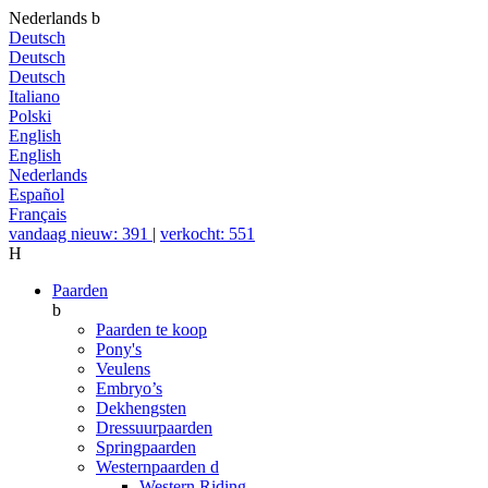
Nederlands
b
Deutsch
Deutsch
Deutsch
Italiano
Polski
English
English
Nederlands
Español
Français
vandaag nieuw: 391
|
verkocht: 551
H
Paarden
b
Paarden te koop
Pony's
Veulens
Embryo’s
Dekhengsten
Dressuurpaarden
Springpaarden
Westernpaarden
d
Western Riding