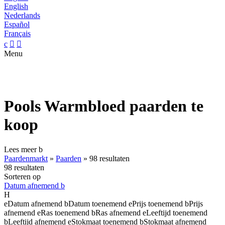
English
Nederlands
Español
Français
c


Menu
Pools Warmbloed paarden te
koop
Lees meer
b
Paardenmarkt
»
Paarden
»
98 resultaten
98 resultaten
Sorteren op
Datum afnemend
b
H
e
Datum afnemend
b
Datum toenemend
e
Prijs toenemend
b
Prijs
afnemend
e
Ras toenemend
b
Ras afnemend
e
Leeftijd toenemend
b
Leeftijd afnemend
e
Stokmaat toenemend
b
Stokmaat afnemend