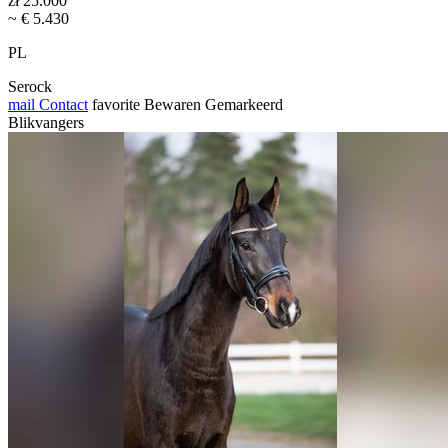
zł 25.000
~ € 5.430
PL
Serock
mail
Contact
favorite
Bewaren
Gemarkeerd
Blikvangers