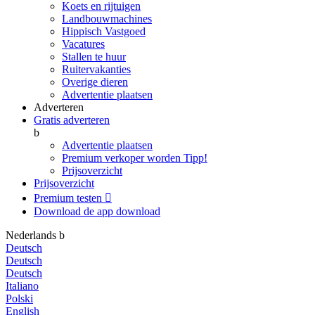
Koets en rijtuigen
Landbouwmachines
Hippisch Vastgoed
Vacatures
Stallen te huur
Ruitervakanties
Overige dieren
Advertentie plaatsen
Adverteren
Gratis adverteren
b
Advertentie plaatsen
Premium verkoper worden
Tipp!
Prijsoverzicht
Prijsoverzicht
Premium testen

Download de app
download
Nederlands
b
Deutsch
Deutsch
Deutsch
Italiano
Polski
English