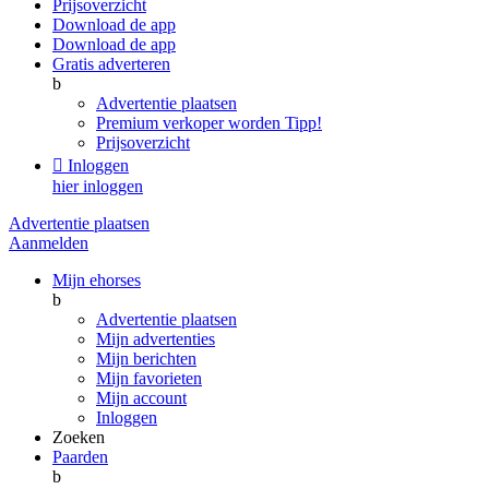
Prijsoverzicht
Download de app
Download de app
Gratis adverteren
b
Advertentie plaatsen
Premium verkoper worden
Tipp!
Prijsoverzicht

Inloggen
hier inloggen
Advertentie plaatsen
Aanmelden
Mijn ehorses
b
Advertentie plaatsen
Mijn advertenties
Mijn berichten
Mijn favorieten
Mijn account
Inloggen
Zoeken
Paarden
b