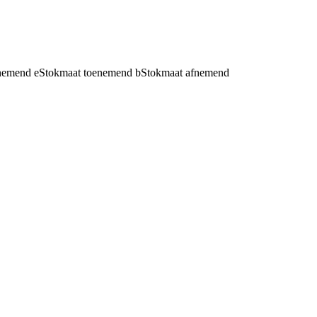
fnemend
e
Stokmaat toenemend
b
Stokmaat afnemend