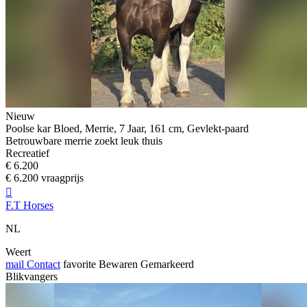
Nieuw
Poolse kar Bloed, Merrie, 7 Jaar, 161 cm, Gevlekt-paard
Betrouwbare merrie zoekt leuk thuis
Recreatief
€ 6.200
€ 6.200 vraagprijs

F.T Horses
NL
Weert
mail
Contact
favorite
Bewaren
Gemarkeerd
Blikvangers