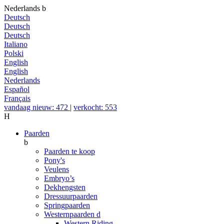
Nederlands
b
Deutsch
Deutsch
Deutsch
Italiano
Polski
English
English
Nederlands
Español
Français
vandaag nieuw: 472
|
verkocht: 553
H
Paarden
b
Paarden te koop
Pony's
Veulens
Embryo’s
Dekhengsten
Dressuurpaarden
Springpaarden
Westernpaarden
d
Western Riding