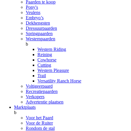
Paarden te koop
Pony's
Veulens
Embryo’s
Dekhengsten
Dressuurpaarden
Springpaarden
Westernpaarden
b
Western Riding
Reining
Cowhorse
Cutting
Western Pleasure
Trail
Versatility Ranch Horse
Voltigeerpaard
Recreatiepaarden
Verkopers
Advertentie plaatsen
Marktplaats
b
Voor het Paard
Voor de Ruiter
Rondom de stal