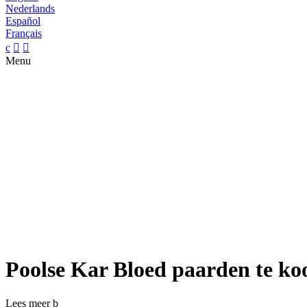
Nederlands
Español
Français
c


Menu
Poolse Kar Bloed paarden te ko
Lees meer
b