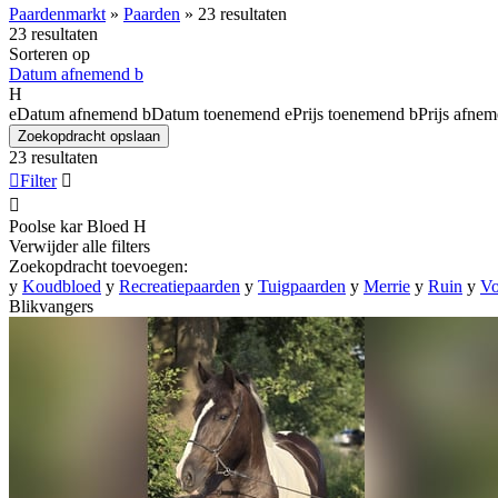
Paardenmarkt
»
Paarden
»
23 resultaten
23 resultaten
Sorteren op
Datum afnemend
b
H
e
Datum afnemend
b
Datum toenemend
e
Prijs toenemend
b
Prijs afne
Zoekopdracht opslaan
23 resultaten

Filter


Poolse kar Bloed
H
Verwijder alle filters
Zoekopdracht toevoegen:
y
Koudbloed
y
Recreatiepaarden
y
Tuigpaarden
y
Merrie
y
Ruin
y
Vo
Blikvangers