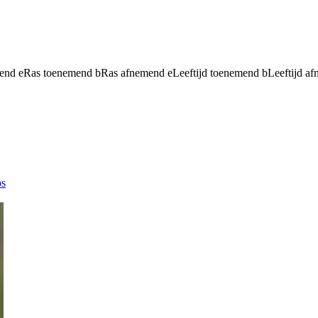
mend
e
Ras toenemend
b
Ras afnemend
e
Leeftijd toenemend
b
Leeftijd a
s