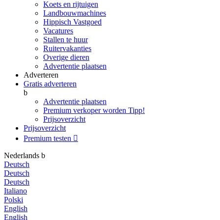
Koets en rijtuigen
Landbouwmachines
Hippisch Vastgoed
Vacatures
Stallen te huur
Ruitervakanties
Overige dieren
Advertentie plaatsen
Adverteren
Gratis adverteren
b
Advertentie plaatsen
Premium verkoper worden
Tipp!
Prijsoverzicht
Prijsoverzicht
Premium testen

Nederlands
b
Deutsch
Deutsch
Deutsch
Italiano
Polski
English
English