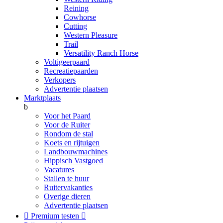
Reining
Cowhorse
Cutting
Western Pleasure
Trail
Versatility Ranch Horse
Voltigeerpaard
Recreatiepaarden
Verkopers
Advertentie plaatsen
Marktplaats
b
Voor het Paard
Voor de Ruiter
Rondom de stal
Koets en rijtuigen
Landbouwmachines
Hippisch Vastgoed
Vacatures
Stallen te huur
Ruitervakanties
Overige dieren
Advertentie plaatsen

Premium testen
