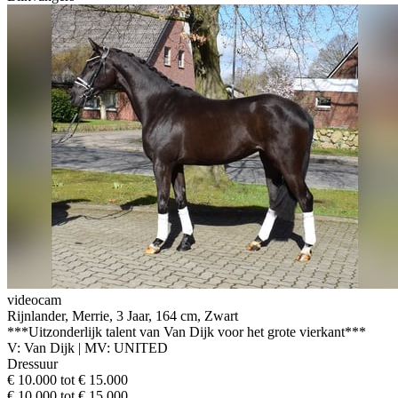
videocam
Rijnlander, Merrie, 3 Jaar, 164 cm, Zwart
***Uitzonderlijk talent van Van Dijk voor het grote vierkant***
V: Van Dijk | MV: UNITED
Dressuur
€ 10.000 tot € 15.000
€ 10.000 tot € 15.000