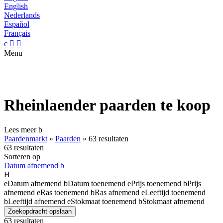
English
Nederlands
Español
Français
c


Menu
Rheinlaender paarden te koop
Lees meer
b
Paardenmarkt
»
Paarden
»
63 resultaten
63 resultaten
Sorteren op
Datum afnemend
b
H
e
Datum afnemend
b
Datum toenemend
e
Prijs toenemend
b
Prijs
afnemend
e
Ras toenemend
b
Ras afnemend
e
Leeftijd toenemend
b
Leeftijd afnemend
e
Stokmaat toenemend
b
Stokmaat afnemend
Zoekopdracht opslaan
63 resultaten