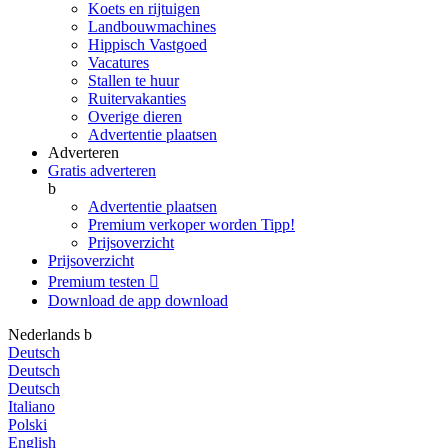
Koets en rijtuigen
Landbouwmachines
Hippisch Vastgoed
Vacatures
Stallen te huur
Ruitervakanties
Overige dieren
Advertentie plaatsen
Adverteren
Gratis adverteren
b
Advertentie plaatsen
Premium verkoper worden
Tipp!
Prijsoverzicht
Prijsoverzicht
Premium testen

Download de app
download
Nederlands
b
Deutsch
Deutsch
Deutsch
Italiano
Polski
English