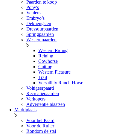
Paarden te koop
Pony's
Veulens
Embryo’s
Dekhengsten
Dressuurpaarden
Springpaarden
Westernpaarden
b
Western Riding
Reining
Cowhorse
Cutting
Western Pleasure
Trail
Versatility Ranch Horse
Voltigeerpaard
Recreatiepaarden
Verkopers
Advertentie plaatsen
Marktplaats
b
Voor het Paard
Voor de Ruiter
Rondom de stal