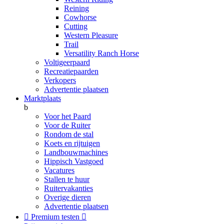
Reining
Cowhorse
Cutting
Western Pleasure
Trail
Versatility Ranch Horse
Voltigeerpaard
Recreatiepaarden
Verkopers
Advertentie plaatsen
Marktplaats
b
Voor het Paard
Voor de Ruiter
Rondom de stal
Koets en rijtuigen
Landbouwmachines
Hippisch Vastgoed
Vacatures
Stallen te huur
Ruitervakanties
Overige dieren
Advertentie plaatsen

Premium testen
