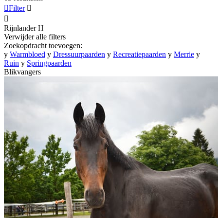

Filter


Rijnlander
H
Verwijder alle filters
Zoekopdracht toevoegen:
y
Warmbloed
y
Dressuurpaarden
y
Recreatiepaarden
y
Merrie
y
Ruin
y
Springpaarden
Blikvangers