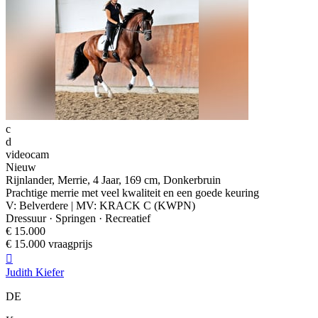
c
d
videocam
Nieuw
Rijnlander, Merrie, 4 Jaar, 169 cm, Donkerbruin
Prachtige merrie met veel kwaliteit en een goede keuring
V: Belverdere | MV: KRACK C (KWPN)
Dressuur · Springen · Recreatief
€ 15.000
€ 15.000 vraagprijs

Judith Kiefer
DE