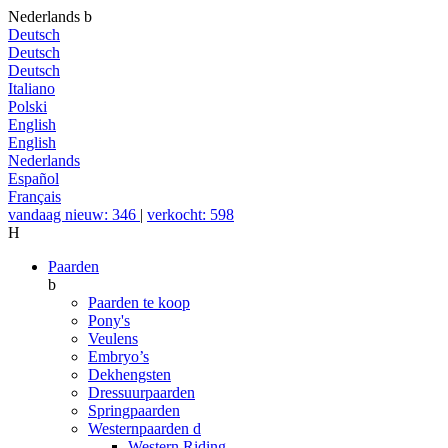
Nederlands
b
Deutsch
Deutsch
Deutsch
Italiano
Polski
English
English
Nederlands
Español
Français
vandaag nieuw: 346
|
verkocht: 598
H
Paarden
b
Paarden te koop
Pony's
Veulens
Embryo’s
Dekhengsten
Dressuurpaarden
Springpaarden
Westernpaarden
d
Western Riding