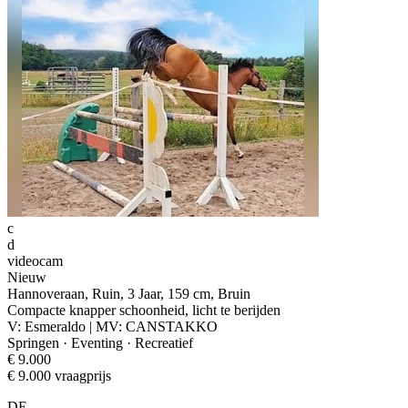
c
d
videocam
Nieuw
Hannoveraan, Ruin, 3 Jaar, 159 cm, Bruin
Compacte knapper schoonheid, licht te berijden
V: Esmeraldo | MV: CANSTAKKO
Springen · Eventing · Recreatief
€ 9.000
€ 9.000 vraagprijs
DE