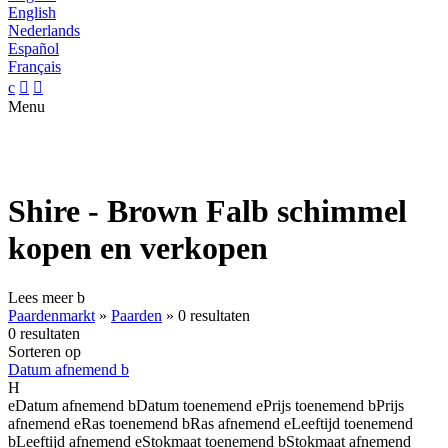
English
Nederlands
Español
Français
c


Menu
Shire - Brown Falb schimmel
kopen en verkopen
Lees meer
b
Paardenmarkt
»
Paarden
»
0 resultaten
0 resultaten
Sorteren op
Datum afnemend
b
H
e
Datum afnemend
b
Datum toenemend
e
Prijs toenemend
b
Prijs
afnemend
e
Ras toenemend
b
Ras afnemend
e
Leeftijd toenemend
b
Leeftijd afnemend
e
Stokmaat toenemend
b
Stokmaat afnemend