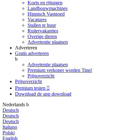
Koets en rijtuigen
Landbouwmachines
Hippisch Vastgoed
Vacatures
Stallen te huur
Ruitervakanties
Overige dieren
Advertentie plaatsen
Adverteren
Gratis adverteren
b
Advertentie plaatsen
Premium verkoper worden
Tipp!
Prijsoverzicht
Prijsoverzicht
Premium testen

Download de app
download
Nederlands
b
Deutsch
Deutsch
Deutsch
Italiano
Polski
English