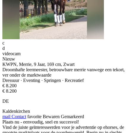
c
d
videocam
Nieuw
KWPN, Merrie, 9 Jaar, 169 cm, Zwart
Droomhafte leermeester, betrouwbare merrie vanwege een tekort,
ver onder de marktwaarde
Dressuur · Eventing · Springen · Recreatief
€ 8.200
€ 8.200
DE
Kaldenkirchen
mail
Contact
favorite
Bewaren
Gemarkeerd
Plaats nu - eenvoudig, snel en succesvol!
Vind de juiste geïnteresseerden voor je advertentie op ehorses, de
grootste marktplaats voor de paardenwereld. Begin nu in slechts