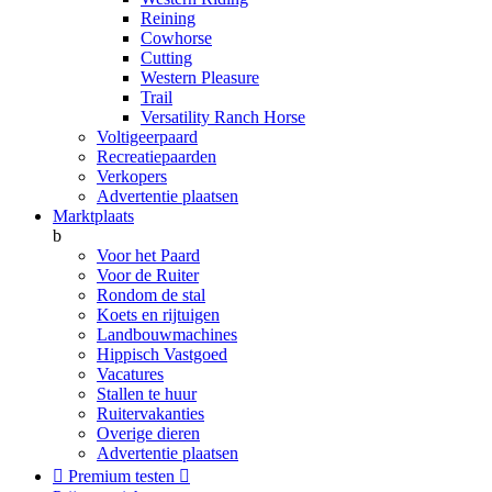
Reining
Cowhorse
Cutting
Western Pleasure
Trail
Versatility Ranch Horse
Voltigeerpaard
Recreatiepaarden
Verkopers
Advertentie plaatsen
Marktplaats
b
Voor het Paard
Voor de Ruiter
Rondom de stal
Koets en rijtuigen
Landbouwmachines
Hippisch Vastgoed
Vacatures
Stallen te huur
Ruitervakanties
Overige dieren
Advertentie plaatsen

Premium testen
