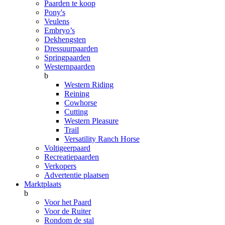
Paarden te koop
Pony's
Veulens
Embryo’s
Dekhengsten
Dressuurpaarden
Springpaarden
Westernpaarden
b
Western Riding
Reining
Cowhorse
Cutting
Western Pleasure
Trail
Versatility Ranch Horse
Voltigeerpaard
Recreatiepaarden
Verkopers
Advertentie plaatsen
Marktplaats
b
Voor het Paard
Voor de Ruiter
Rondom de stal