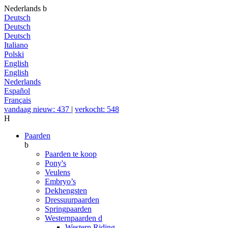
Nederlands
b
Deutsch
Deutsch
Deutsch
Italiano
Polski
English
English
Nederlands
Español
Français
vandaag nieuw: 437
|
verkocht: 548
H
Paarden
b
Paarden te koop
Pony's
Veulens
Embryo’s
Dekhengsten
Dressuurpaarden
Springpaarden
Westernpaarden
d
Western Riding