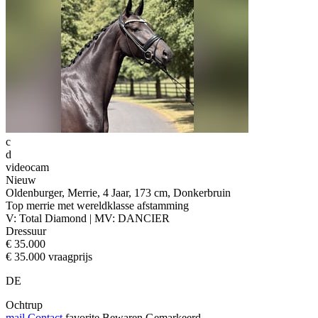
c
d
videocam
Nieuw
Oldenburger, Merrie, 4 Jaar, 173 cm, Donkerbruin
Top merrie met wereldklasse afstamming
V: Total Diamond | MV: DANCIER
Dressuur
€ 35.000
€ 35.000 vraagprijs
DE
Ochtrup
mail
Contact
favorite
Bewaren
Gemarkeerd