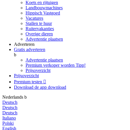
Koets en rijtuigen
Landbouwmachines
Hippisch Vastgoed
Vacatures
Stallen te huur
Ruitervakanties
Overige dieren
Advertentie plaatsen
Adverteren
Gratis adverteren
b
Advertentie plaatsen
Premium verkoper worden
Tipp!
Prijsoverzicht
Prijsoverzicht
Premium testen

Download de app
download
Nederlands
b
Deutsch
Deutsch
Deutsch
Italiano
Polski
English