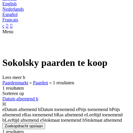
English
Nederlands
Español
Français
c


Menu
Sokolsky paarden te koop
Lees meer
b
Paardenmarkt
»
Paarden
»
1 resultaten
1 resultaten
Sorteren op
Datum afnemend
b
H
e
Datum afnemend
b
Datum toenemend
e
Prijs toenemend
b
Prijs
afnemend
e
Ras toenemend
b
Ras afnemend
e
Leeftijd toenemend
b
Leeftijd afnemend
e
Stokmaat toenemend
b
Stokmaat afnemend
Zoekopdracht opslaan
1 resultaten