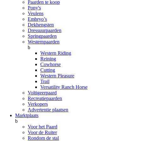
Paarden te koop
Pony's
Veulens
Embryo’s
Dekhengsten
Dressuurpaarden
Springpaarden
Westernpaarden
b
Western Riding
Reining
Cowhorse
Cutting
Western Pleasure
Trail
Versatility Ranch Horse
Voltigeerpaard
Recreatiepaarden
Verkopers
Advertentie plaatsen
Marktplaats
b
Voor het Paard
Voor de Ruiter
Rondom de stal