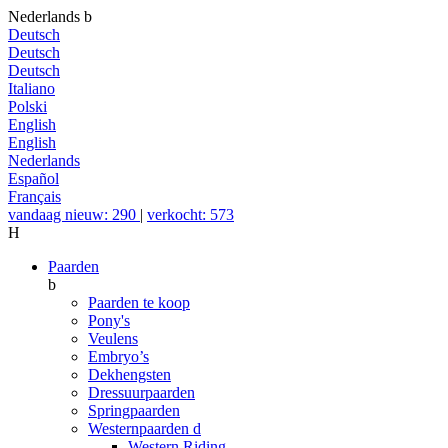
Nederlands
b
Deutsch
Deutsch
Deutsch
Italiano
Polski
English
English
Nederlands
Español
Français
vandaag nieuw: 290
|
verkocht: 573
H
Paarden
b
Paarden te koop
Pony's
Veulens
Embryo’s
Dekhengsten
Dressuurpaarden
Springpaarden
Westernpaarden
d
Western Riding