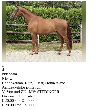
c
d
videocam
Nieuw
Hannoveraan, Ruin, 5 Jaar, Donkere-vos
Aantrekkelijke jonge ruin
V: Von und ZU | MV: STEDINGER
Dressuur · Recreatief
€ 20.000 tot € 40.000
€ 20.000 tot € 40.000