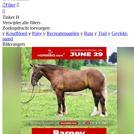

Filter


Tinker
H
Verwijder alle filters
Zoekopdracht toevoegen:
y
Koudbloed
y
Pony
y
Recreatiepaarden
y
Ruin
y
Trail
y
Gevlekt-
paard
Blikvangers