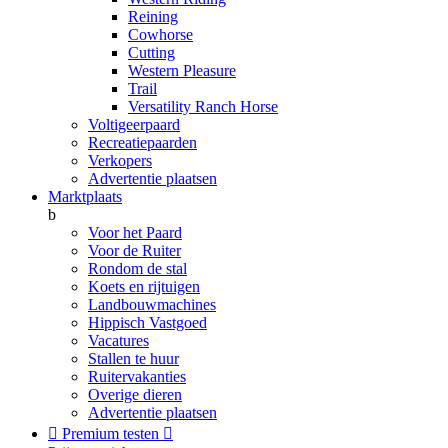
Reining
Cowhorse
Cutting
Western Pleasure
Trail
Versatility Ranch Horse
Voltigeerpaard
Recreatiepaarden
Verkopers
Advertentie plaatsen
Marktplaats
b
Voor het Paard
Voor de Ruiter
Rondom de stal
Koets en rijtuigen
Landbouwmachines
Hippisch Vastgoed
Vacatures
Stallen te huur
Ruitervakanties
Overige dieren
Advertentie plaatsen

Premium testen
