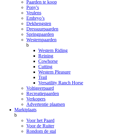
Paarden te koop
Pony's
Veulens
Embryo’s
Dekhengsten
Dressuurpaarden
Springpaarden
Westernpaarden
b
Western Riding
Reining
Cowhorse
Cutting
Western Pleasure
Trail
Versatility Ranch Horse
Voltigeerpaard
Recreatiepaarden
Verkopers
Advertentie plaatsen
Marktplaats
b
Voor het Paard
Voor de Ruiter
Rondom de stal