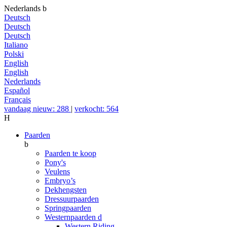
Nederlands
b
Deutsch
Deutsch
Deutsch
Italiano
Polski
English
English
Nederlands
Español
Français
vandaag nieuw: 288
|
verkocht: 564
H
Paarden
b
Paarden te koop
Pony's
Veulens
Embryo’s
Dekhengsten
Dressuurpaarden
Springpaarden
Westernpaarden
d
Western Riding