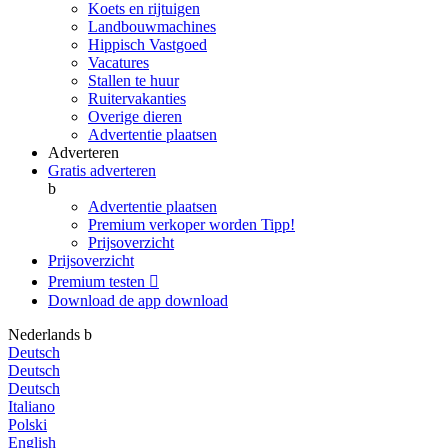
Koets en rijtuigen
Landbouwmachines
Hippisch Vastgoed
Vacatures
Stallen te huur
Ruitervakanties
Overige dieren
Advertentie plaatsen
Adverteren
Gratis adverteren
b
Advertentie plaatsen
Premium verkoper worden
Tipp!
Prijsoverzicht
Prijsoverzicht
Premium testen

Download de app
download
Nederlands
b
Deutsch
Deutsch
Deutsch
Italiano
Polski
English