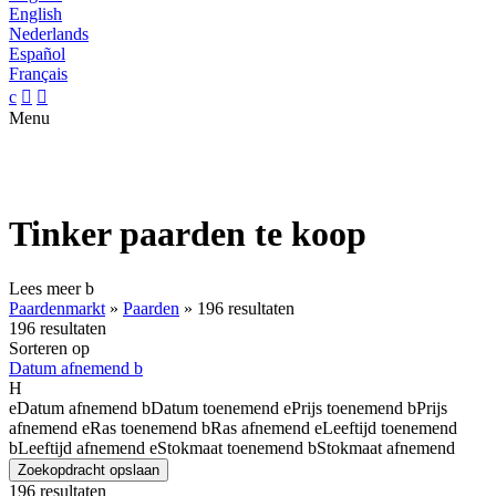
English
Nederlands
Español
Français
c


Menu
Tinker paarden te koop
Lees meer
b
Paardenmarkt
»
Paarden
»
196 resultaten
196 resultaten
Sorteren op
Datum afnemend
b
H
e
Datum afnemend
b
Datum toenemend
e
Prijs toenemend
b
Prijs
afnemend
e
Ras toenemend
b
Ras afnemend
e
Leeftijd toenemend
b
Leeftijd afnemend
e
Stokmaat toenemend
b
Stokmaat afnemend
Zoekopdracht opslaan
196 resultaten