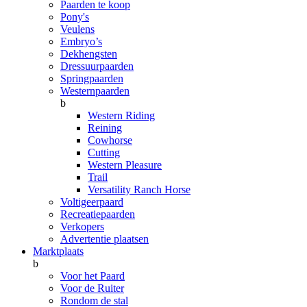
Paarden te koop
Pony's
Veulens
Embryo’s
Dekhengsten
Dressuurpaarden
Springpaarden
Westernpaarden
b
Western Riding
Reining
Cowhorse
Cutting
Western Pleasure
Trail
Versatility Ranch Horse
Voltigeerpaard
Recreatiepaarden
Verkopers
Advertentie plaatsen
Marktplaats
b
Voor het Paard
Voor de Ruiter
Rondom de stal