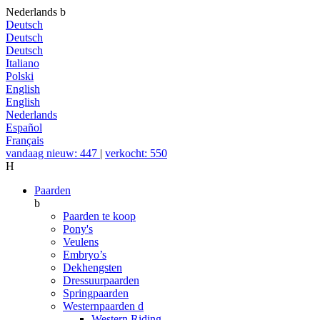
Nederlands
b
Deutsch
Deutsch
Deutsch
Italiano
Polski
English
English
Nederlands
Español
Français
vandaag nieuw: 447
|
verkocht: 550
H
Paarden
b
Paarden te koop
Pony's
Veulens
Embryo’s
Dekhengsten
Dressuurpaarden
Springpaarden
Westernpaarden
d
Western Riding