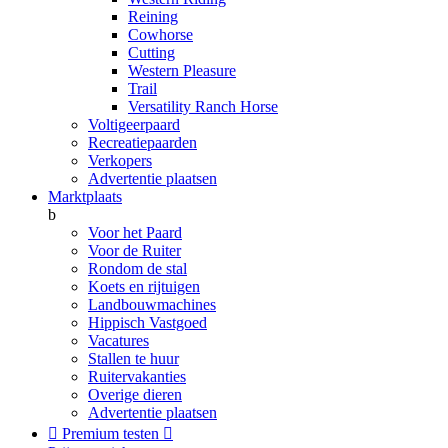
Reining
Cowhorse
Cutting
Western Pleasure
Trail
Versatility Ranch Horse
Voltigeerpaard
Recreatiepaarden
Verkopers
Advertentie plaatsen
Marktplaats
b
Voor het Paard
Voor de Ruiter
Rondom de stal
Koets en rijtuigen
Landbouwmachines
Hippisch Vastgoed
Vacatures
Stallen te huur
Ruitervakanties
Overige dieren
Advertentie plaatsen

Premium testen
