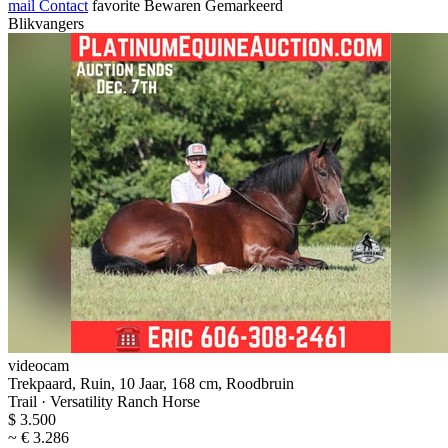
mail
Contact
favorite
Bewaren
Gemarkeerd
Blikvangers
videocam
Trekpaard, Ruin, 10 Jaar, 168 cm, Roodbruin
Trail · Versatility Ranch Horse
$ 3.500
~ € 3.286