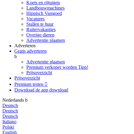
Koets en rijtuigen
Landbouwmachines
Hippisch Vastgoed
Vacatures
Stallen te huur
Ruitervakanties
Overige dieren
Advertentie plaatsen
Adverteren
Gratis adverteren
b
Advertentie plaatsen
Premium verkoper worden
Tipp!
Prijsoverzicht
Prijsoverzicht
Premium testen

Download de app
download
Nederlands
b
Deutsch
Deutsch
Deutsch
Italiano
Polski
English