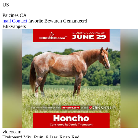
US
Paicines CA
mail
Contact
favorite
Bewaren
Gemarkeerd
Blikvangers
videocam
Trekpaard Mix, Ruin, 9 Jaar, Roan-Red