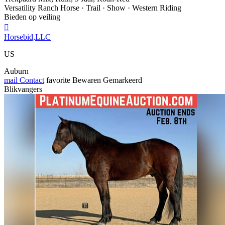
Versatility Ranch Horse · Trail · Show · Western Riding
Bieden op veiling

Horsebid,LLC
US
Auburn
mail
Contact
favorite
Bewaren
Gemarkeerd
Blikvangers