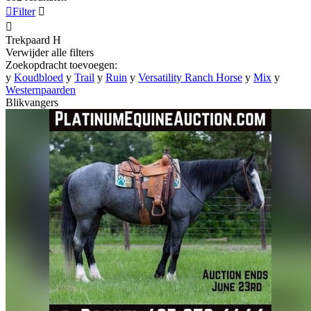

Filter


Trekpaard
H
Verwijder alle filters
Zoekopdracht toevoegen:
y
Koudbloed
y
Trail
y
Ruin
y
Versatility Ranch Horse
y
Mix
y
Westernpaarden
Blikvangers