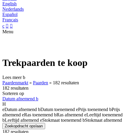
English
Nederlands
Español
Français
c


Menu
Trekpaarden te koop
Lees meer
b
Paardenmarkt
»
Paarden
»
182 resultaten
182 resultaten
Sorteren op
Datum afnemend
b
H
e
Datum afnemend
b
Datum toenemend
e
Prijs toenemend
b
Prijs
afnemend
e
Ras toenemend
b
Ras afnemend
e
Leeftijd toenemend
b
Leeftijd afnemend
e
Stokmaat toenemend
b
Stokmaat afnemend
Zoekopdracht opslaan
182 resultaten