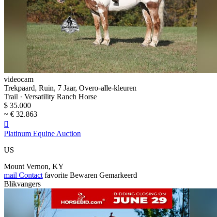
videocam
Trekpaard, Ruin, 7 Jaar, Overo-alle-kleuren
Trail · Versatility Ranch Horse
$ 35.000
~ € 32.863

Platinum Equine Auction
US
Mount Vernon, KY
mail
Contact
favorite
Bewaren
Gemarkeerd
Blikvangers