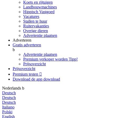
Koets en rijtuigen
Landbouwmachines
Hippisch Vastgoed
Vacatures
Stallen te huur
Ruitervakanties
Overige dieren
Advertentie plaatsen
Adverteren
Gratis adverteren
b
Advertentie plaatsen
Premium verkoper worden
Tipp!
Prijsoverzicht
Prijsoverzicht
Premium testen

Download de app
download
Nederlands
b
Deutsch
Deutsch
Deutsch
Italiano
Polski
English