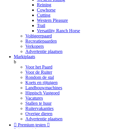
Reining
Cowhorse
Cutting
Western Pleasure
Trail
Versatility Ranch Horse
Voltigeerpaard
Recreatiepaarden
Verkopers
Advertentie plaatsen
Marktplaats
b
Voor het Paard
Voor de Ruiter
Rondom de stal
Koets en rijtuigen
Landbouwmachines
Hippisch Vastgoed
Vacatures
Stallen te huur
Ruitervakanties
Overige dieren
Advertentie plaatsen

Premium testen
