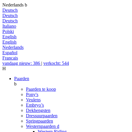
Nederlands
b
Deutsch
Deutsch
Deutsch
Italiano
Polski
English
English
Nederlands
Español
Français
vandaag nieuw: 386
|
verkocht: 544
H
Paarden
b
Paarden te koop
Pony's
Veulens
Embryo’s
Dekhengsten
Dressuurpaarden
Springpaarden
Westernpaarden
d
Western Riding