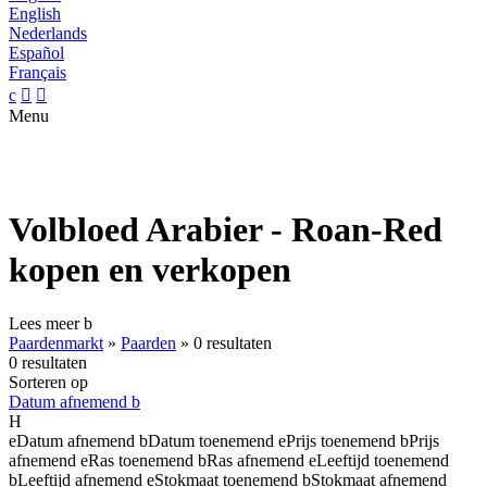
English
Nederlands
Español
Français
c


Menu
Volbloed Arabier - Roan-Red
kopen en verkopen
Lees meer
b
Paardenmarkt
»
Paarden
»
0 resultaten
0 resultaten
Sorteren op
Datum afnemend
b
H
e
Datum afnemend
b
Datum toenemend
e
Prijs toenemend
b
Prijs
afnemend
e
Ras toenemend
b
Ras afnemend
e
Leeftijd toenemend
b
Leeftijd afnemend
e
Stokmaat toenemend
b
Stokmaat afnemend