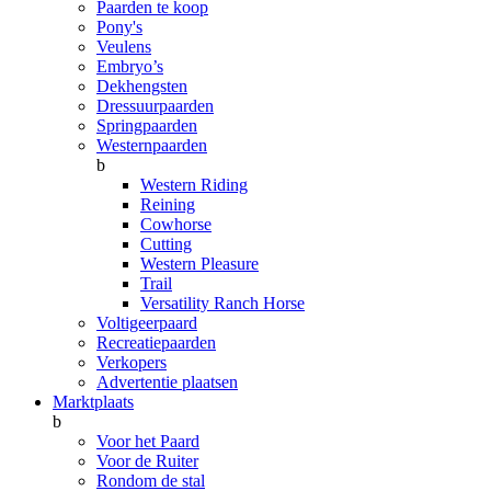
Paarden te koop
Pony's
Veulens
Embryo’s
Dekhengsten
Dressuurpaarden
Springpaarden
Westernpaarden
b
Western Riding
Reining
Cowhorse
Cutting
Western Pleasure
Trail
Versatility Ranch Horse
Voltigeerpaard
Recreatiepaarden
Verkopers
Advertentie plaatsen
Marktplaats
b
Voor het Paard
Voor de Ruiter
Rondom de stal