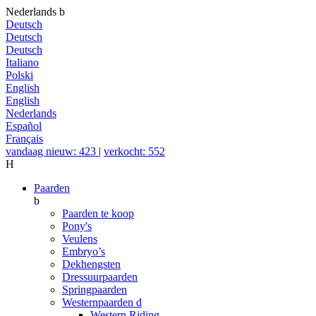
Nederlands
b
Deutsch
Deutsch
Deutsch
Italiano
Polski
English
English
Nederlands
Español
Français
vandaag nieuw: 423
|
verkocht: 552
H
Paarden
b
Paarden te koop
Pony's
Veulens
Embryo’s
Dekhengsten
Dressuurpaarden
Springpaarden
Westernpaarden
d
Western Riding