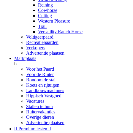
Reining
Cowhorse
Cutting
Western Pleasure
Trail
Versatility Ranch Horse
Voltigeerpaard
Recreatiepaarden
Verkopers
Advertentie plaatsen
Marktplaats
b
Voor het Paard
Voor de Ruiter
Rondom de stal
Koets en rijtuigen
Landbouwmachines
Hippisch Vastgoed
Vacatures
Stallen te huur
Ruitervakanties
Overige dieren
Advertentie plaatsen

Premium testen
