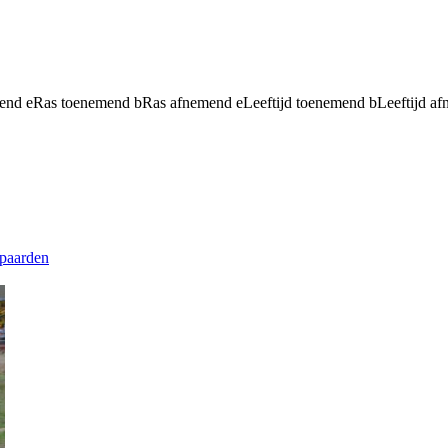
mend
e
Ras toenemend
b
Ras afnemend
e
Leeftijd toenemend
b
Leeftijd a
paarden