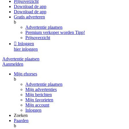
Prijsoverzicht
Download de app
Download de app
Gratis adverteren
b
Advertentie plaatsen
Premium verkoper worden
Tipp!
Prijsoverzicht

Inloggen
hier inloggen
Advertentie plaatsen
Aanmelden
Mijn ehorses
b
Advertentie plaatsen
Mijn advertenties
Mijn berichten
Mijn favorieten
Mijn account
Inloggen
Zoeken
Paarden
b