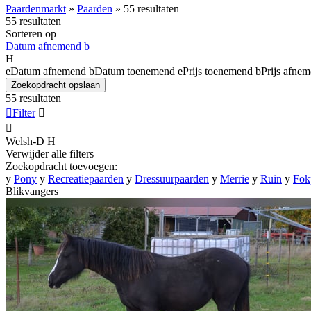
Paardenmarkt
»
Paarden
»
55 resultaten
55 resultaten
Sorteren op
Datum afnemend
b
H
e
Datum afnemend
b
Datum toenemend
e
Prijs toenemend
b
Prijs afne
Zoekopdracht opslaan
55 resultaten

Filter


Welsh-D
H
Verwijder alle filters
Zoekopdracht toevoegen:
y
Pony
y
Recreatiepaarden
y
Dressuurpaarden
y
Merrie
y
Ruin
y
Fok
Blikvangers