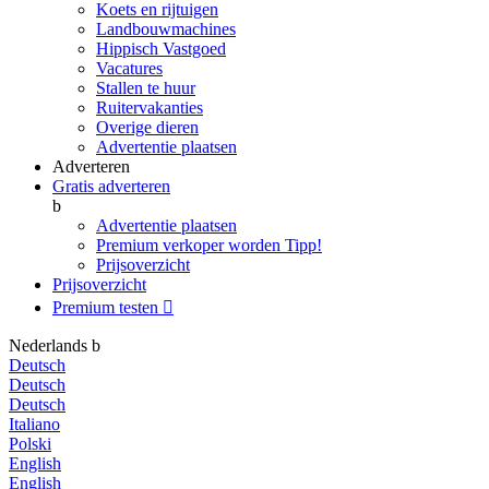
Koets en rijtuigen
Landbouwmachines
Hippisch Vastgoed
Vacatures
Stallen te huur
Ruitervakanties
Overige dieren
Advertentie plaatsen
Adverteren
Gratis adverteren
b
Advertentie plaatsen
Premium verkoper worden
Tipp!
Prijsoverzicht
Prijsoverzicht
Premium testen

Nederlands
b
Deutsch
Deutsch
Deutsch
Italiano
Polski
English
English