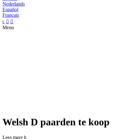
Nederlands
Español
Français
c


Menu
Welsh D paarden te koop
Lees meer
b