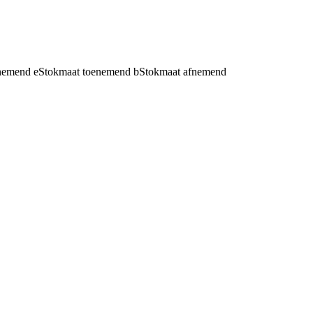
fnemend
e
Stokmaat toenemend
b
Stokmaat afnemend