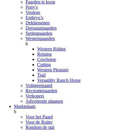
Paarden te koop
Pony's
Veulens
Embryo’s
Dekhengsten
Dressuurpaarden
Springpaarden
Westernpaarden
b
Western Riding
Reining
Cowhorse
Cutting
Western Pleasure
Trail
Versatility Ranch Horse
Voltigeerpaard
Recreatiepaarden
Verkopers
Advertentie plaatsen
Marktplaats
b
Voor het Paard
Voor de Ruiter
Rondom de stal