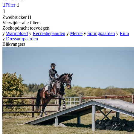

Filter


Zweibrücker
H
Verwijder alle filters
Zoekopdracht toevoegen:
y
Warmbloed
y
Recreatiepaarden
y
Merrie
y
Springpaarden
y
Ruin
y
Dressuurpaarden
Blikvangers