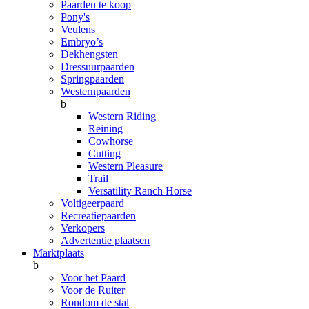
Paarden te koop
Pony's
Veulens
Embryo’s
Dekhengsten
Dressuurpaarden
Springpaarden
Westernpaarden
b
Western Riding
Reining
Cowhorse
Cutting
Western Pleasure
Trail
Versatility Ranch Horse
Voltigeerpaard
Recreatiepaarden
Verkopers
Advertentie plaatsen
Marktplaats
b
Voor het Paard
Voor de Ruiter
Rondom de stal