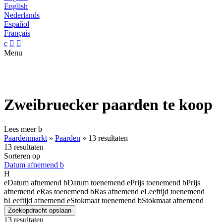
English
Nederlands
Español
Français
c


Menu
Zweibruecker paarden te koop
Lees meer
b
Paardenmarkt
»
Paarden
»
13 resultaten
13 resultaten
Sorteren op
Datum afnemend
b
H
e
Datum afnemend
b
Datum toenemend
e
Prijs toenemend
b
Prijs
afnemend
e
Ras toenemend
b
Ras afnemend
e
Leeftijd toenemend
b
Leeftijd afnemend
e
Stokmaat toenemend
b
Stokmaat afnemend
Zoekopdracht opslaan
13 resultaten