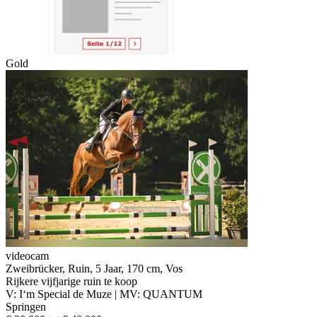
Gold
videocam
Zweibrücker, Ruin, 5 Jaar, 170 cm, Vos
Rijkere vijfjarige ruin te koop
V: I‘m Special de Muze | MV: QUANTUM
Springen