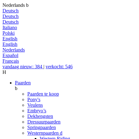
Nederlands
b
Deutsch
Deutsch
Deutsch
Italiano
Polski
English
English
Nederlands
Español
Français
vandaag nieuw: 384
|
verkocht: 546
H
Paarden
b
Paarden te koop
Pony's
Veulens
Embryo’s
Dekhengsten
Dressuurpaarden
Springpaarden
Westernpaarden
d
Western Riding