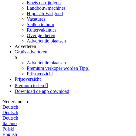
Koets en rijtuigen
Landbouwmachines
Hippisch Vastgoed
Vacatures
Stallen te huur
Ruitervakanties
Overige dieren
Advertentie plaatsen
Adverteren
Gratis adverteren
b
Advertentie plaatsen
Premium verkoper worden
Tipp!
Prijsoverzicht
Prijsoverzicht
Premium testen

Download de app
download
Nederlands
b
Deutsch
Deutsch
Deutsch
Italiano
Polski
English