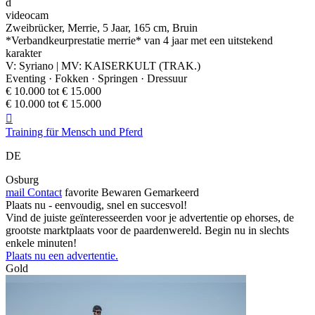
d
videocam
Zweibrücker, Merrie, 5 Jaar, 165 cm, Bruin
*Verbandkeurprestatie merrie* van 4 jaar met een uitstekend
karakter
V: Syriano | MV: KAISERKULT (TRAK.)
Eventing · Fokken · Springen · Dressuur
€ 10.000 tot € 15.000
€ 10.000 tot € 15.000

Training für Mensch und Pferd
DE
Osburg
mail
Contact
favorite
Bewaren
Gemarkeerd
Plaats nu - eenvoudig, snel en succesvol!
Vind de juiste geïnteresseerden voor je advertentie op ehorses, de
grootste marktplaats voor de paardenwereld. Begin nu in slechts
enkele minuten!
Plaats nu een advertentie.
Gold