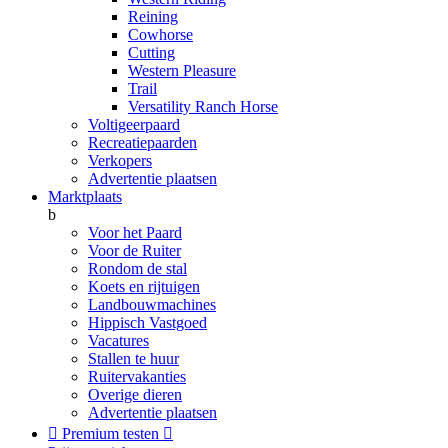
Reining
Cowhorse
Cutting
Western Pleasure
Trail
Versatility Ranch Horse
Voltigeerpaard
Recreatiepaarden
Verkopers
Advertentie plaatsen
Marktplaats
b
Voor het Paard
Voor de Ruiter
Rondom de stal
Koets en rijtuigen
Landbouwmachines
Hippisch Vastgoed
Vacatures
Stallen te huur
Ruitervakanties
Overige dieren
Advertentie plaatsen

Premium testen
