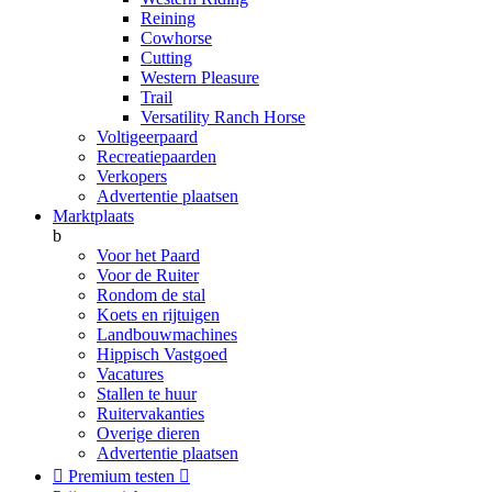
Reining
Cowhorse
Cutting
Western Pleasure
Trail
Versatility Ranch Horse
Voltigeerpaard
Recreatiepaarden
Verkopers
Advertentie plaatsen
Marktplaats
b
Voor het Paard
Voor de Ruiter
Rondom de stal
Koets en rijtuigen
Landbouwmachines
Hippisch Vastgoed
Vacatures
Stallen te huur
Ruitervakanties
Overige dieren
Advertentie plaatsen

Premium testen
