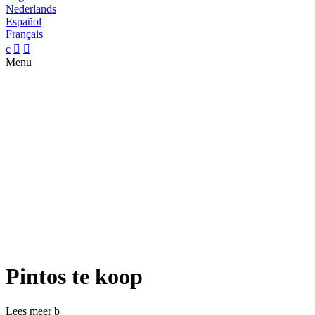
Nederlands
Español
Français
c


Menu
Pintos te koop
Lees meer
b