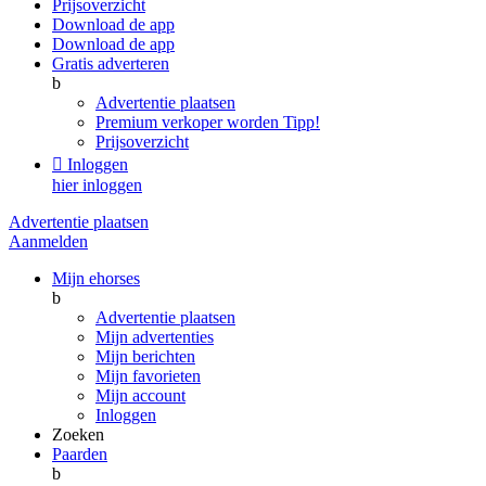
Prijsoverzicht
Download de app
Download de app
Gratis adverteren
b
Advertentie plaatsen
Premium verkoper worden
Tipp!
Prijsoverzicht

Inloggen
hier inloggen
Advertentie plaatsen
Aanmelden
Mijn ehorses
b
Advertentie plaatsen
Mijn advertenties
Mijn berichten
Mijn favorieten
Mijn account
Inloggen
Zoeken
Paarden
b