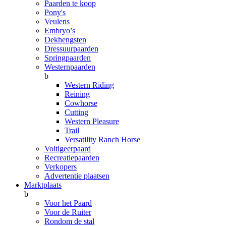
Paarden te koop
Pony's
Veulens
Embryo’s
Dekhengsten
Dressuurpaarden
Springpaarden
Westernpaarden
b
Western Riding
Reining
Cowhorse
Cutting
Western Pleasure
Trail
Versatility Ranch Horse
Voltigeerpaard
Recreatiepaarden
Verkopers
Advertentie plaatsen
Marktplaats
b
Voor het Paard
Voor de Ruiter
Rondom de stal