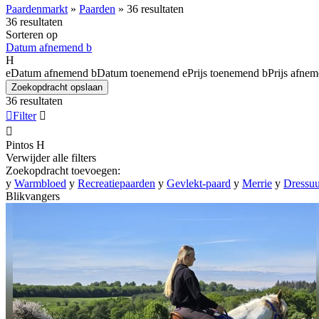
Paardenmarkt
»
Paarden
»
36 resultaten
36 resultaten
Sorteren op
Datum afnemend
b
H
e
Datum afnemend
b
Datum toenemend
e
Prijs toenemend
b
Prijs afne
Zoekopdracht opslaan
36 resultaten

Filter


Pintos
H
Verwijder alle filters
Zoekopdracht toevoegen:
y
Warmbloed
y
Recreatiepaarden
y
Gevlekt-paard
y
Merrie
y
Dressuu
Blikvangers