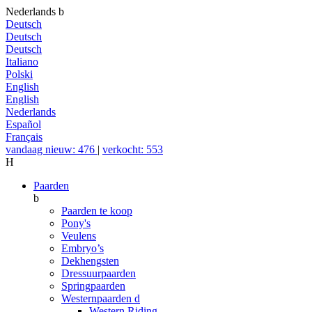
Nederlands
b
Deutsch
Deutsch
Deutsch
Italiano
Polski
English
English
Nederlands
Español
Français
vandaag nieuw: 476
|
verkocht: 553
H
Paarden
b
Paarden te koop
Pony's
Veulens
Embryo’s
Dekhengsten
Dressuurpaarden
Springpaarden
Westernpaarden
d
Western Riding