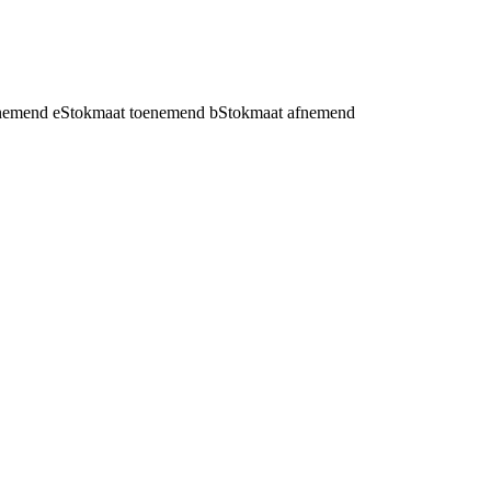
fnemend
e
Stokmaat toenemend
b
Stokmaat afnemend