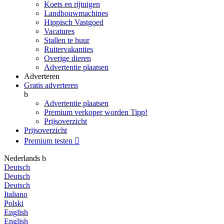
Koets en rijtuigen
Landbouwmachines
Hippisch Vastgoed
Vacatures
Stallen te huur
Ruitervakanties
Overige dieren
Advertentie plaatsen
Adverteren
Gratis adverteren
b
Advertentie plaatsen
Premium verkoper worden
Tipp!
Prijsoverzicht
Prijsoverzicht
Premium testen

Nederlands
b
Deutsch
Deutsch
Deutsch
Italiano
Polski
English
English