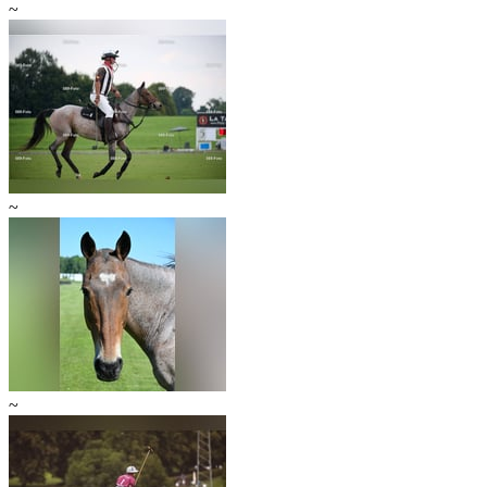
~
~
~