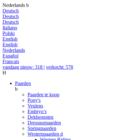
Nederlands
b
Deutsch
Deutsch
Deutsch
Italiano
Polski
English
English
Nederlands
Español
Français
vandaag nieuw: 318
|
verkocht: 578
H
Paarden
b
Paarden te koop
Pony's
Veulens
Embryo’s
Dekhengsten
Dressuurpaarden
Springpaarden
Westernpaarden
d
Western Riding