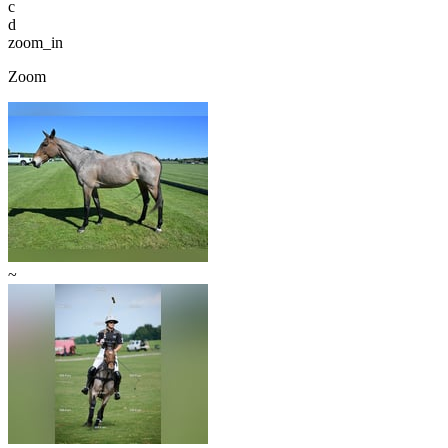
c
d
zoom_in
Zoom
~