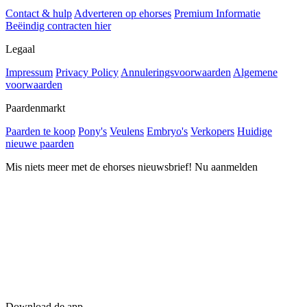
Contact & hulp
Adverteren op ehorses
Premium Informatie
Beëindig contracten hier
Legaal
Impressum
Privacy Policy
Annuleringsvoorwaarden
Algemene
voorwaarden
Paardenmarkt
Paarden te koop
Pony's
Veulens
Embryo's
Verkopers
Huidige
nieuwe paarden
Mis niets meer met de ehorses nieuwsbrief! Nu aanmelden
Download de app