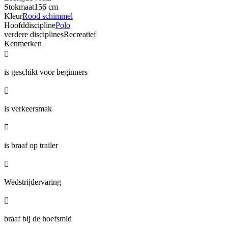
Stokmaat
156 cm
Kleur
Rood schimmel
Hoofddiscipline
Polo
verdere disciplines
Recreatief
Kenmerken

is geschikt voor beginners

is verkeersmak

is braaf op trailer

Wedstrijdervaring

braaf bij de hoefsmid