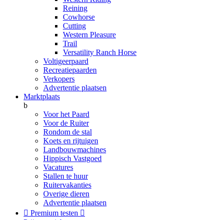
Reining
Cowhorse
Cutting
Western Pleasure
Trail
Versatility Ranch Horse
Voltigeerpaard
Recreatiepaarden
Verkopers
Advertentie plaatsen
Marktplaats
b
Voor het Paard
Voor de Ruiter
Rondom de stal
Koets en rijtuigen
Landbouwmachines
Hippisch Vastgoed
Vacatures
Stallen te huur
Ruitervakanties
Overige dieren
Advertentie plaatsen

Premium testen
