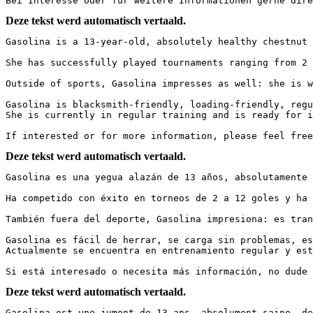
Bei Interesse oder für weitere Informationen gerne dire
Deze tekst werd automatisch vertaald.
Gasolina is a 13-year-old, absolutely healthy chestnut m
She has successfully played tournaments ranging from 2 
Outside of sports, Gasolina impresses as well: she is w
Gasolina is blacksmith-friendly, loading-friendly, regu
She is currently in regular training and is ready for i
If interested or for more information, please feel free
Deze tekst werd automatisch vertaald.
Gasolina es una yegua alazán de 13 años, absolutamente s
Ha competido con éxito en torneos de 2 a 12 goles y ha 
También fuera del deporte, Gasolina impresiona: es tran
Gasolina es fácil de herrar, se carga sin problemas, es
Actualmente se encuentra en entrenamiento regular y est
Si está interesado o necesita más información, no dude 
Deze tekst werd automatisch vertaald.
Gasolina est une jument de 13 ans, absolument saine, de