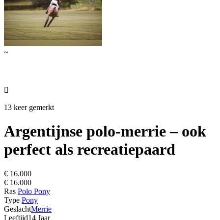
~

13 keer gemerkt
Argentijnse polo-merrie – ook
perfect als recreatiepaard
€ 16.000
€ 16.000
Ras
Polo Pony
Type
Pony
Geslacht
Merrie
Leeftijd
14 Jaar