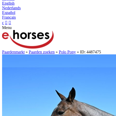
English
Nederlands
Español
Français
c


Menu
Paardenmarkt
»
Paarden zoeken
»
Polo Pony
» ID: 4487475