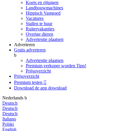
Koets en rijtuigen
Landbouwmachines
Hippisch Vastgoed
Vacatures
Stallen te huur
Ruitervakanties
Overige dieren
Advertentie plaatsen
Adverteren
Gratis adverteren
b
Advertentie plaatsen
Premium verkoper worden
Tipp!
Prijsoverzicht
Prijsoverzicht
Premium testen

Download de app
download
Nederlands
b
Deutsch
Deutsch
Deutsch
Italiano
Polski
English