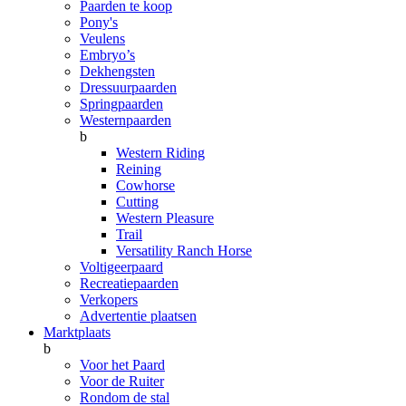
Paarden te koop
Pony's
Veulens
Embryo’s
Dekhengsten
Dressuurpaarden
Springpaarden
Westernpaarden
b
Western Riding
Reining
Cowhorse
Cutting
Western Pleasure
Trail
Versatility Ranch Horse
Voltigeerpaard
Recreatiepaarden
Verkopers
Advertentie plaatsen
Marktplaats
b
Voor het Paard
Voor de Ruiter
Rondom de stal