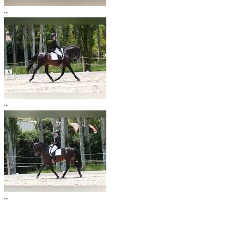
~
~
~