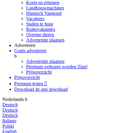
Koets en rijtuigen
Landbouwmachines
Hippisch Vastgoed
Vacatures
Stallen te huur
Ruitervakanties
Overige dieren
Advertentie plaatsen
Adverteren
Gratis adverteren
b
Advertentie plaatsen
Premium verkoper worden
Tipp!
Prijsoverzicht
Prijsoverzicht
Premium testen

Download de app
download
Nederlands
b
Deutsch
Deutsch
Deutsch
Italiano
Polski
English