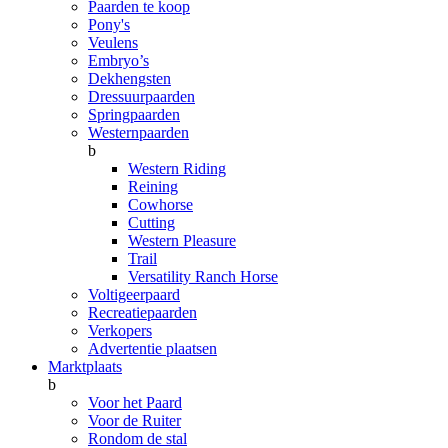
Paarden te koop
Pony's
Veulens
Embryo’s
Dekhengsten
Dressuurpaarden
Springpaarden
Westernpaarden
b
Western Riding
Reining
Cowhorse
Cutting
Western Pleasure
Trail
Versatility Ranch Horse
Voltigeerpaard
Recreatiepaarden
Verkopers
Advertentie plaatsen
Marktplaats
b
Voor het Paard
Voor de Ruiter
Rondom de stal