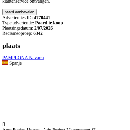
klantenservice ontvangen.
Advertenties ID:
4770441
Type advertentie:
Paard te koop
Plaatsingsdatum:
2/07/2026
Reclameoproep:
6342
plaats
PAMPLONA Navarra
Spanje

Apm Iberian Horses - Arín Project Management SL