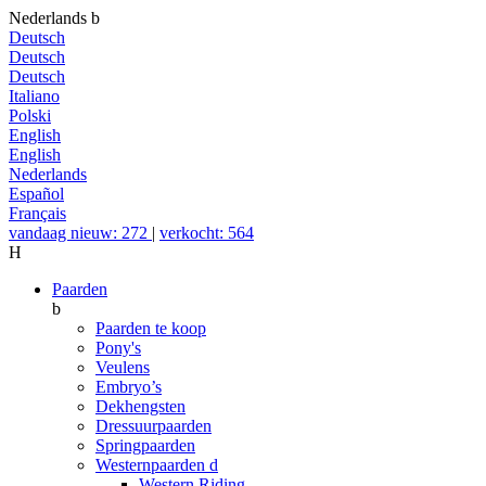
Nederlands
b
Deutsch
Deutsch
Deutsch
Italiano
Polski
English
English
Nederlands
Español
Français
vandaag nieuw: 272
|
verkocht: 564
H
Paarden
b
Paarden te koop
Pony's
Veulens
Embryo’s
Dekhengsten
Dressuurpaarden
Springpaarden
Westernpaarden
d
Western Riding