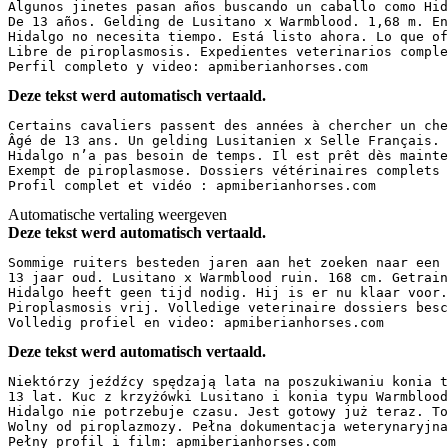
Algunos jinetes pasan años buscando un caballo como Hid
De 13 años. Gelding de Lusitano x Warmblood. 1,68 m. En
Hidalgo no necesita tiempo. Está listo ahora. Lo que of
Libre de piroplasmosis. Expedientes veterinarios complet
Perfil completo y video: apmiberianhorses.com
Deze tekst werd automatisch vertaald.
Certains cavaliers passent des années à chercher un che
Âgé de 13 ans. Un gelding Lusitanien x Selle Français. 
Hidalgo n’a pas besoin de temps. Il est prêt dès mainte
Exempt de piroplasmose. Dossiers vétérinaires complets d
Profil complet et vidéo : apmiberianhorses.com
Automatische vertaling weergeven
Deze tekst werd automatisch vertaald.
Sommige ruiters besteden jaren aan het zoeken naar een 
13 jaar oud. Lusitano x Warmblood ruin. 168 cm. Getrain
Hidalgo heeft geen tijd nodig. Hij is er nu klaar voor.
Piroplasmosis vrij. Volledige veterinaire dossiers besc
Volledig profiel en video: apmiberianhorses.com
Deze tekst werd automatisch vertaald.
Niektórzy jeźdźcy spędzają lata na poszukiwaniu konia t
13 lat. Kuc z krzyżówki Lusitano i konia typu Warmblood
Hidalgo nie potrzebuje czasu. Jest gotowy już teraz. To
Wolny od piroplazmozy. Pełna dokumentacja weterynaryjna 
Pełny profil i film: apmiberianhorses.com