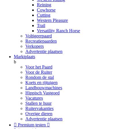
Reining
Cowhorse
Cutting
Western Pleasure
Trail
Versatility Ranch Horse
Voltigeerpaard
Recreatiepaarden
Verkopers
Advertentie plaatsen
Marktplaats
b
Voor het Paard
Voor de Ruiter
Rondom de stal
Koets en rijtuigen
Landbouwmachines
Hippisch Vastgoed
Vacatures
Stallen te huur
Ruitervakanties
Overige dieren
Advertentie plaatsen

Premium testen
