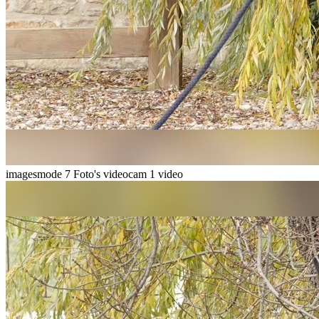
imagesmode
7 Foto's
videocam
1 video