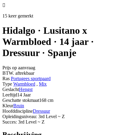

15 keer gemerkt
Hidalgo · Lusitano x
Warmbloed · 14 jaar ·
Dressuur · Spanje
Prijs op aanvraag
BTW. aftrekbaar
Ras
Portugees sportpaard
Type
Warmbloed
,
Mix
Geslacht
Hengst
Leeftijd
14 Jaar
Geschatte stokmaat
168 cm
Kleur
Bruin
Hoofddiscipline
Dressuur
Opleidingsniveau: 3rd Level ~ Z
Succes: 3rd Level ~ Z
Beschrijving