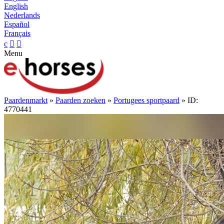
English
Nederlands
Español
Français
c


Menu
Paardenmarkt
»
Paarden zoeken
»
Portugees sportpaard
» ID:
4770441