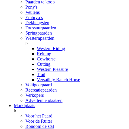
Paarden te koop
Pony's
Veulens
Embryo’s
Dekhengsten
Dressuurpaarden
Springpaarden
Westernpaarden
b
Western Riding
Reining
Cowhorse
Cutting
Western Pleasure
Trail
Versatility Ranch Horse
Voltigeerpaard
Recreatiepaarden
Verkopers
Advertentie plaatsen
Marktplaats
b
Voor het Paard
Voor de Ruiter
Rondom de stal