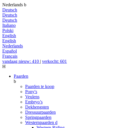
Nederlands
b
Deutsch
Deutsch
Deutsch
Italiano
Polski
English
English
Nederlands
Español
Français
vandaag nieuw: 410
|
verkocht: 601
H
Paarden
b
Paarden te koop
Pony's
Veulens
Embryo’s
Dekhengsten
Dressuurpaarden
Springpaarden
Westernpaarden
d
Western Riding