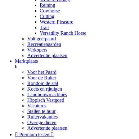
Reining
Cowhorse
Cutting
Western Pleasure
Trail
Versatility Ranch Horse
Voltigeerpaard
Recreatiepaarden
Verkopers
Advertentie plaatsen
Marktplaats
b
Voor het Paard
Voor de Ruiter
Rondom de stal
Koets en rijtuigen
Landbouwmachines
Hippisch Vastgoed
Vacatures
Stallen te huur
Ruitervakanties
Overige dieren
Advertentie plaatsen

Premium testen
