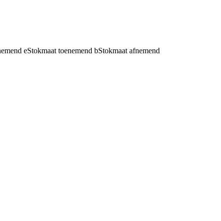
fnemend
e
Stokmaat toenemend
b
Stokmaat afnemend