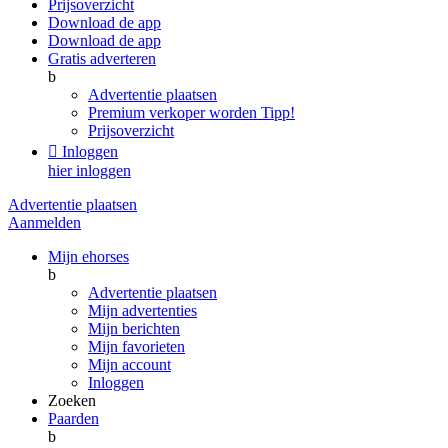
Prijsoverzicht
Download de app
Download de app
Gratis adverteren
b
Advertentie plaatsen
Premium verkoper worden
Tipp!
Prijsoverzicht

Inloggen
hier inloggen
Advertentie plaatsen
Aanmelden
Mijn ehorses
b
Advertentie plaatsen
Mijn advertenties
Mijn berichten
Mijn favorieten
Mijn account
Inloggen
Zoeken
Paarden
b