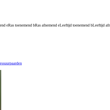
mend
e
Ras toenemend
b
Ras afnemend
e
Leeftijd toenemend
b
Leeftijd a
essuurpaarden