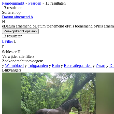
Paardenmarkt
»
Paarden
»
13 resultaten
13 resultaten
Sorteren op
Datum afnemend
b
H
e
Datum afnemend
b
Datum toenemend
e
Prijs toenemend
b
Prijs afne
Zoekopdracht opslaan
13 resultaten

Filter


Schlesier
H
Verwijder alle filters
Zoekopdracht toevoegen:
y
Warmbloed
y
Tuigpaarden
y
Ruin
y
Recreatiepaarden
y
Zwart
y
Dr
Blikvangers