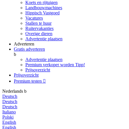
Koets en rijtuigen
Landbouwmachines
Hippisch Vastgoed
Vacatures
Stallen te huur
Ruitervakanties
Overige dieren
Advertentie plaatsen
Adverteren
Gratis adverteren
b
Advertentie plaatsen
Premium verkoper worden
Tipp!
Prijsoverzicht
Prijsoverzicht
Premium testen

Nederlands
b
Deutsch
Deutsch
Deutsch
Italiano
Polski
English
English