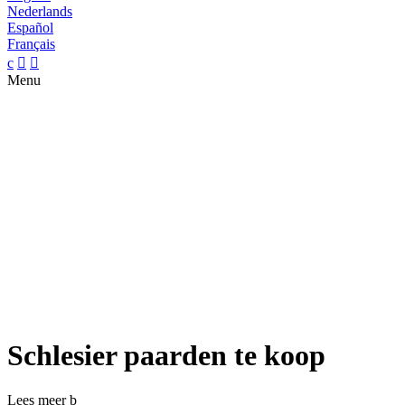
Nederlands
Español
Français
c


Menu
Schlesier paarden te koop
Lees meer
b